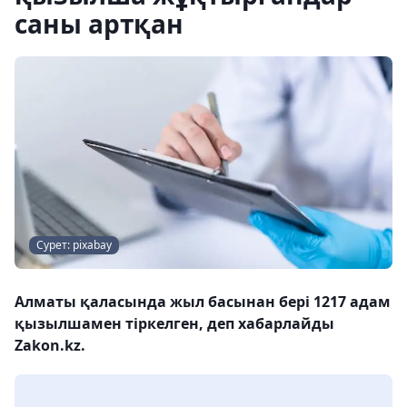
саны артқан
Сурет: pixabay
Алматы қаласында жыл басынан бері 1217 адам
қызылшамен тіркелген, деп хабарлайды
Zakon.kz.