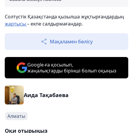
Солтүстік Қазақстанда қызылша жұқтырғандардың
жартысы
– екпе салдырмағандар.
Мақаламен бөлісу
Google-ға қосылып,
жаңалықтарды бірінші болып оқыңыз
Аида Тақабаева
Алматы
Оқи отырыңыз