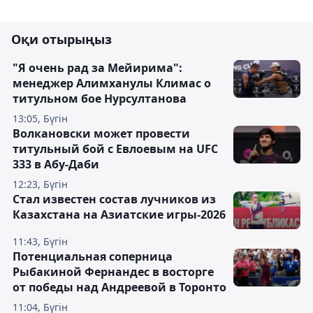
Оқи отырыңыз
"Я очень рад за Мейирима":
менеджер Алимханулы Климас о
титульном бое Нурсултанова
13:05, Бүгін
Волкановски может провести
титульный бой с Евлоевым на UFC
333 в Абу-Даби
12:23, Бүгін
Стал известен состав лучников из
Казахстана на Азиатские игры-2026
11:43, Бүгін
Потенциальная соперница
Рыбакиной Фернандес в восторге
от победы над Андреевой в Торонто
11:04, Бүгін