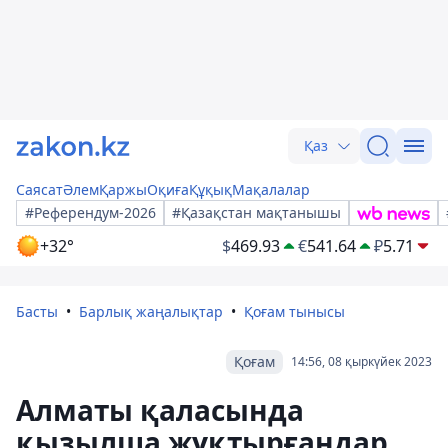
Қаз
Саясат
Әлем
Қаржы
Оқиға
Құқық
Мақалалар
#Референдум-2026
#Қазақстан мақтанышы
+32°
$
469.93
€
541.64
₽
5.71
Басты
Барлық жаңалықтар
Қоғам тынысы
Қоғам
14:56, 08 қыркүйек 2023
Алматы қаласында
қызылша жұқтырғандар