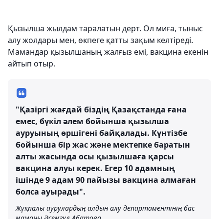
Қызылша жылдам таралатын дерт. Ол миға, тыныс
алу жолдары мен, өкпеге қатты зақым келтіреді.
Мамандар қызылшаның жалғыз емі, вакцина екенін
айтып отыр.
"Қазіргі жағдай біздің Қазақстанда ғана
емес, бүкіл әлем бойынша қызылша
ауруының өршігені байқалады. Күнтізбе
бойынша бір жас және мектепке баратын
алты жасында осы қызылшаға қарсы
вакцина алуы керек. Егер 10 адамның
ішінде 9 адам 90 пайызы вакцина алмаған
болса ауырады".
Жұқпалы аурулардың алдын алу департаментінің бас
маманы Әсемгүл Абатова