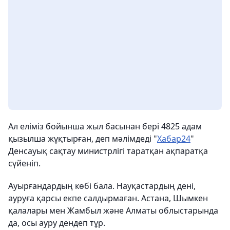
Ал еліміз бойынша жыл басынан бері 4825 адам
қызылша жұқтырған, деп мәлімдеді "
Хабар24
"
Денсауық сақтау министрлігі таратқан ақпаратқа
сүйеніп.
Ауырғандардың көбі бала. Науқастардың дені,
ауруға қарсы екпе салдырмаған. Астана, Шымкен
қалалары мен Жамбыл және Алматы облыстарында
да, осы ауру дендеп тұр.