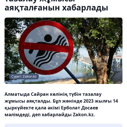
аяқталғанын хабарлады
Сурет: Zakon.kz
Алматыда Сайран көлінің түбін тазалау
жұмысы аяқталды. Бұл жөнінде 2023 жылғы 14
қыркүйекте қала әкімі Ерболат Досаев
мәлімдеді, деп хабарлайды Zakon.kz.