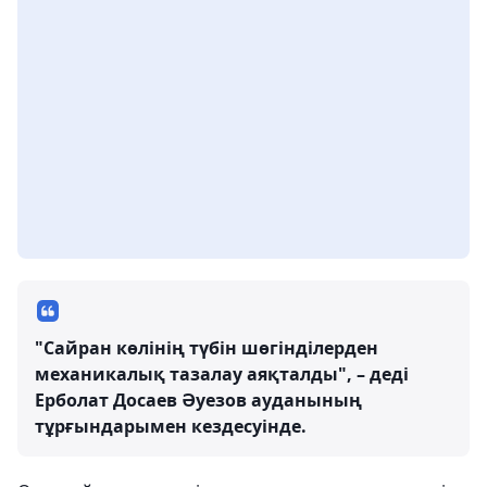
"Сайран көлінің түбін шөгінділерден
механикалық тазалау аяқталды", – деді
Ерболат Досаев Әуезов ауданының
тұрғындарымен кездесуінде.