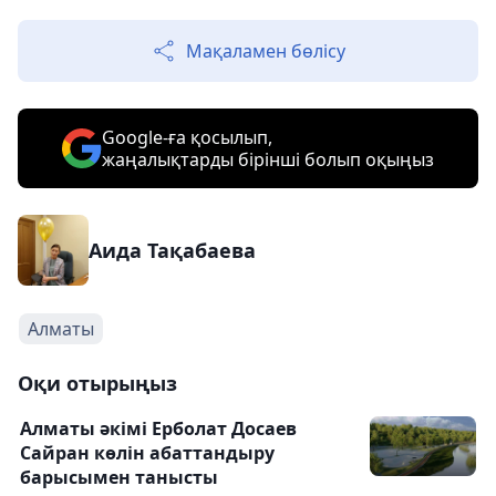
Мақаламен бөлісу
Google-ға қосылып,
жаңалықтарды бірінші болып оқыңыз
Аида Тақабаева
Алматы
Оқи отырыңыз
Алматы әкімі Ерболат Досаев
Сайран көлін абаттандыру
барысымен танысты