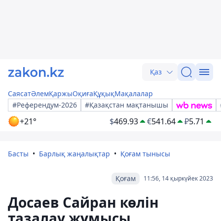
Қаз
Саясат
Әлем
Қаржы
Оқиға
Құқық
Мақалалар
#Референдум-2026
#Қазақстан мақтанышы
+21°
$
469.93
€
541.64
₽
5.71
Басты
Барлық жаңалықтар
Қоғам тынысы
Қоғам
11:56, 14 қыркүйек 2023
Досаев Сайран көлін
тазалау жұмысы