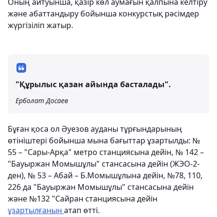
Оның айтуынша, қазір көл аумағын қалпына келтіру
және абаттандыру бойынша конкурстық рәсімдер
жүргізіліп жатыр.
"Құрылыс қазан айында басталады".
Ерболат Досаев
Бұған қоса ол Әуезов ауданы тұрғындарының
өтініштері бойынша мына бағыттар ұзартылды: №
55 – "Сары-Арқа" метро станциясына дейін, № 142 –
"Бауыржан Момышұлы" стансасына дейін (ЖЭО-2-
ден), № 53 – Абай – Б.Момышұлына дейін, №78, 110,
226 да "Бауыржан Момышұлы" стансасына дейін
және №132 "Сайран станциясына дейін
ұзартылғанын
атап өтті.