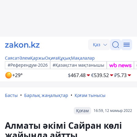
Қаз
Саясат
Әлем
Қаржы
Оқиға
Құқық
Мақалалар
#Референдум-2026
#Қазақстан мақтанышы
+29°
$
467.48
€
539.52
₽
5.73
Басты
Барлық жаңалықтар
Қоғам тынысы
Қоғам
16:59, 12 мамыр 2022
Алматы әкімі Сайран көлі
жайында айтты