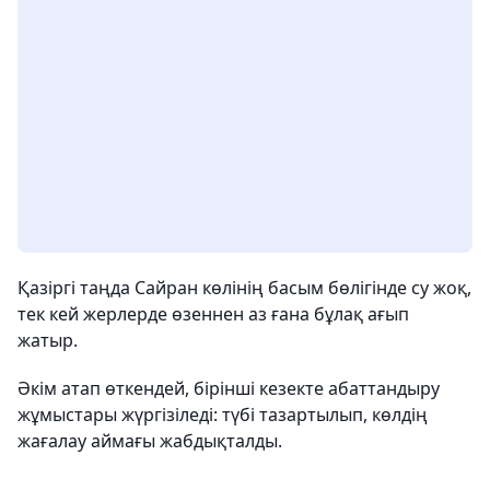
Қазіргі таңда Сайран көлінің басым бөлігінде су жоқ,
тек кей жерлерде өзеннен аз ғана бұлақ ағып
жатыр.
Әкім атап өткендей, бірінші кезекте абаттандыру
жұмыстары жүргізіледі: түбі тазартылып, көлдің
жағалау аймағы жабдықталды.