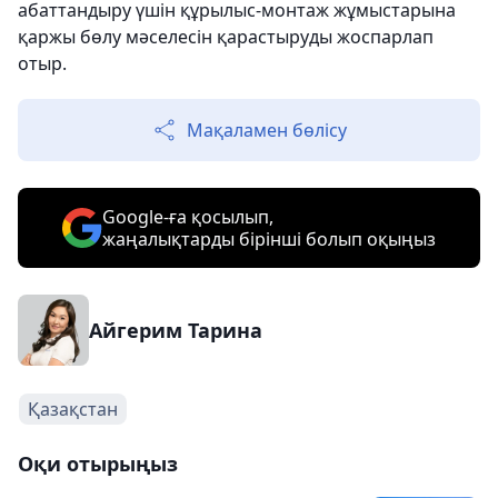
абаттандыру үшін құрылыс-монтаж жұмыстарына
қаржы бөлу мәселесін қарастыруды жоспарлап
отыр.
Мақаламен бөлісу
Google-ға қосылып,
жаңалықтарды бірінші болып оқыңыз
Айгерим Тарина
Қазақстан
Оқи отырыңыз