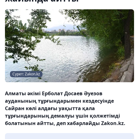
Сурет: Zakon.kz
Алматы әкімі Ерболат Досаев Әуезов
ауданының тұрғындарымен кездесуінде
Сайран көлі алдағы уақытта қала
тұрғындарының демалуы үшін қолжетімді
болатынын айтты, деп хабарлайды Zakon.kz.