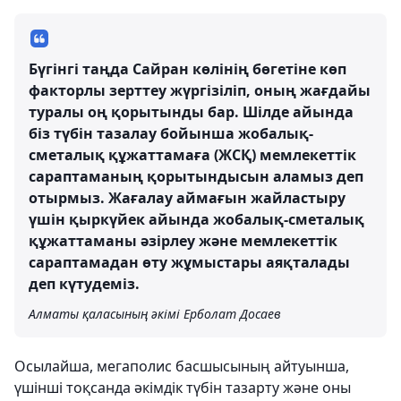
Бүгінгі таңда Сайран көлінің бөгетіне көп
факторлы зерттеу жүргізіліп, оның жағдайы
туралы оң қорытынды бар. Шілде айында
біз түбін тазалау бойынша жобалық-
сметалық құжаттамаға (ЖСҚ) мемлекеттік
сараптаманың қорытындысын аламыз деп
отырмыз. Жағалау аймағын жайластыру
үшін қыркүйек айында жобалық-сметалық
құжаттаманы әзірлеу және мемлекеттік
сараптамадан өту жұмыстары аяқталады
деп күтудеміз.
Алматы қаласының әкімі Ерболат Досаев
Осылайша, мегаполис басшысының айтуынша,
үшінші тоқсанда әкімдік түбін тазарту және оны