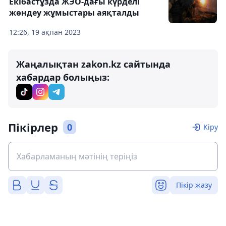
Екібастұзда ЖЭО-дағы күрделі
жөндеу жұмыстары аяқталды
12:26, 19 ақпан 2023
Жаңалықтан zakon.kz сайтында
хабардар болыңыз:
Пікірлер
0
Кіру
Пікір жазу