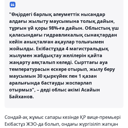
"Өңірдегі барлық әлеуметтік нысандар
алдағы жылыту маусымына толық дайын,
тұрғын үй қоры 98%-ға дайын. Облыстың үш
қаласындағы гидравликалық сынақтардан
кейін анықталған ақаулар толығымен
жойылды. Екібастұзда 4 магистральдық
жылумен жабдықтау желілерін қайта
жаңарту аяқталып келеді. Сырттағы ауа
температурасын ескере отырып, жылу беру
маусымын 30 қыркүйек пен 1 ​​қазан
аралығында бастауды жоспарлап
отырмыз", – деді облыс әкімі Асайын
Байханов.
Сондай-ақ жұмыс сапары кезінде ҚР вице-премьері
Екібастұз ЖЭО-да болып, ондағы жүргізіліп жатқан