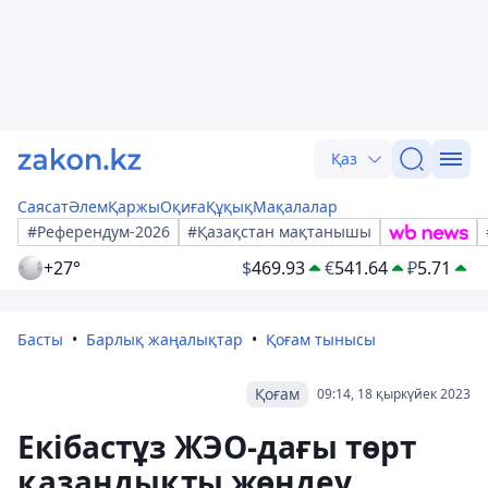
Қаз
Саясат
Әлем
Қаржы
Оқиға
Құқық
Мақалалар
#Референдум-2026
#Қазақстан мақтанышы
+27°
$
469.93
€
541.64
₽
5.71
Басты
Барлық жаңалықтар
Қоғам тынысы
Қоғам
09:14, 18 қыркүйек 2023
Екібастұз ЖЭО-дағы төрт
қазандықты жөндеу