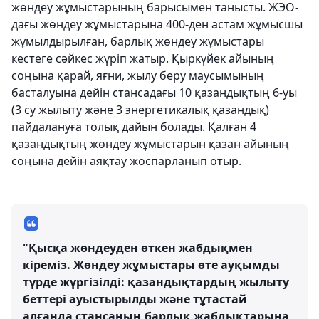
жөндеу жұмыстарының барысымен танысты. ЖЭО-
дағы жөндеу жұмыстарына 400-ден астам жұмысшы
жұмылдырылған, барлық жөндеу жұмыстары
кестеге сәйкес жүріп жатыр. Қыркүйек айының
соңына қарай, яғни, жылу беру маусымының
басталуына дейін стансадағы 10 қазандықтың 6-уы
(3 су жылыту және 3 энергетикалық қазандық)
пайдалануға толық дайын болады. Қалған 4
қазандықтың жөндеу жұмыстарын қазан айының
соңына дейін аяқтау жоспарланып отыр.
"Қысқа жөндеуден өткен жабдықмен
кіреміз. Жөндеу жұмыстары өте ауқымды
түрде жүргізілді: қазандықтардың жылыту
беттері ауыстырылды және тұтастай
алғанда стансаның барлық жабдықтарына