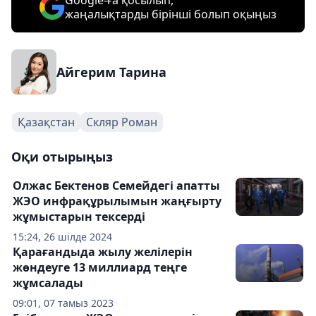
Google-ға қосылып,
жаңалықтарды бірінші болып оқыңыз
Айгерим Тарина
Қазақстан
Скляр Роман
Оқи отырыңыз
Олжас Бектенов Семейдегі апатты
ЖЭО инфрақұрылымын жаңғырту
жұмыстарын тексерді
15:24, 26 шілде 2024
Қарағандыда жылу желілерін
жөндеуге 13 миллиард теңге
жұмсалады
09:01, 07 тамыз 2023