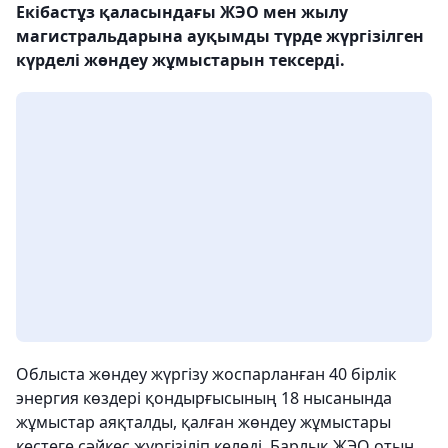
Екібастұз қаласындағы ЖЭО мен жылу
магистральдарына ауқымды түрде жүргізілген
күрделі жөндеу жұмыстарын тексерді.
Облыста жөндеу жүргізу жоспарланған 40 бірлік
энергия көздері қондырғысының 18 нысанында
жұмыстар аяқталды, қалған жөндеу жұмыстары
кестеге сәйкес жүргізіліп келеді. Барлық ЖЭО отын