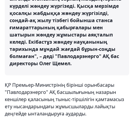
күрделі жөндеу жүргізеді. Қысқа мерзімде
қосалқы жабдыққа жөндеу жүргізілді,
сондай-ақ жылу тізбегі бойынша станса
ғимараттарының қабырғалары мен
шатырын жөндеу жұмыстары аяқталып
келеді. Екібастұз жөндеу науқанының
тарихында мұндай жағдай бұрын-соңды
болмаған", – деді "Павлодарэнерго" АҚ бас
директоры Олег Щемел.
ҚР Премьер-Министрінің бірінші орынбасары
"Павлодарэнерго" АҚ басшылығының назарын
кеншілер қаласының тыныс-тіршілігін қамтамасыз
ету нысандарындағы жұмысшыларды лайықты
деңгейде ынталандыруға аударды.