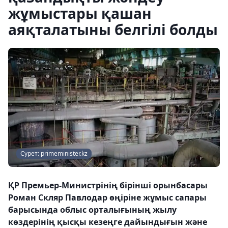
жұмыстары қашан
аяқталатыны белгілі болды
Сурет: primeminister.kz
ҚР Премьер-Министрінің бірінші орынбасары
Роман Скляр Павлодар өңіріне жұмыс сапары
барысында облыс орталығының жылу
көздерінің қысқы кезеңге дайындығын және