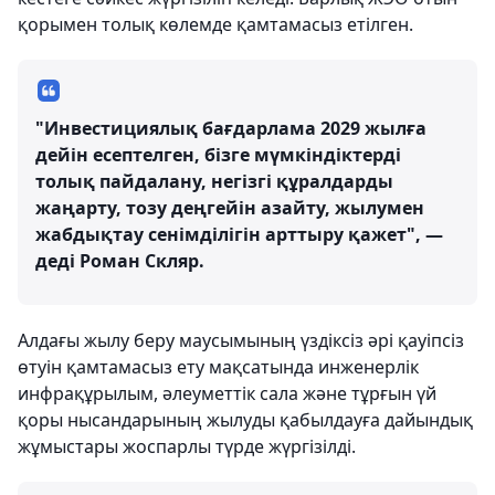
қорымен толық көлемде қамтамасыз етілген.
"Инвестициялық бағдарлама 2029 жылға
дейін есептелген, бізге мүмкіндіктерді
толық пайдалану, негізгі құралдарды
жаңарту, тозу деңгейін азайту, жылумен
жабдықтау сенімділігін арттыру қажет", —
деді Роман Скляр.
Алдағы жылу беру маусымының үздіксіз әрі қауіпсіз
өтуін қамтамасыз ету мақсатында инженерлік
инфрақұрылым, әлеуметтік сала және тұрғын үй
қоры нысандарының жылуды қабылдауға дайындық
жұмыстары жоспарлы түрде жүргізілді.