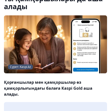
алады
Сурет: Kaspi.kz
Қорғаншылар мен қамқоршылар өз
қамқорлығындағы балаға Kaspi Gold аша
алады.