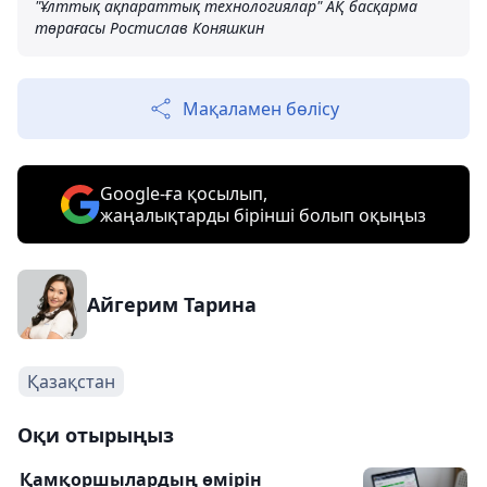
"Ұлттық ақпараттық технологиялар" АҚ басқарма
төрағасы Ростислав Коняшкин
Мақаламен бөлісу
Google-ға қосылып,
жаңалықтарды бірінші болып оқыңыз
Айгерим Тарина
Қазақстан
Оқи отырыңыз
Қамқоршылардың өмірін