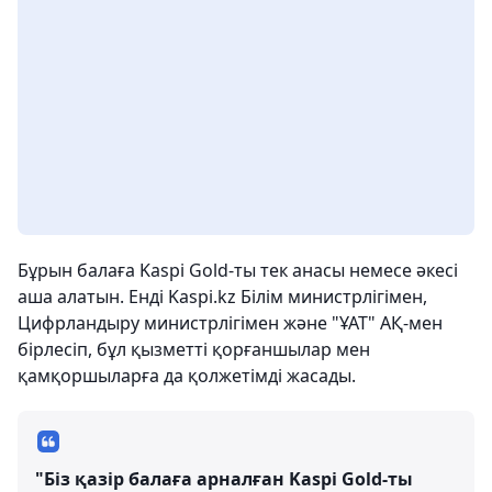
Бұрын балаға Kaspi Gold-ты тек анасы немесе әкесі
аша алатын. Енді Kaspi.kz Білім министрлігімен,
Цифрландыру министрлігімен және "ҰАТ" АҚ-мен
бірлесіп, бұл қызметті қорғаншылар мен
қамқоршыларға да қолжетімді жасады.
"Біз қазір балаға арналған Kaspi Gold-ты