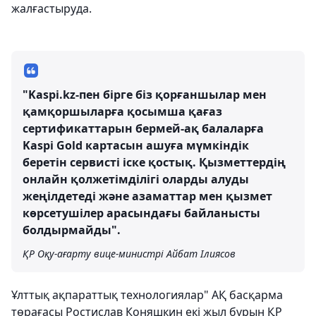
жалғастыруда.
"Kaspi.kz-пен бірге біз қорғаншылар мен
қамқоршыларға қосымша қағаз
сертификаттарын бермей-ақ балаларға
Kaspi Gold картасын ашуға мүмкіндік
беретін сервисті іске қостық. Қызметтердің
онлайн қолжетімділігі оларды алуды
жеңілдетеді және азаматтар мен қызмет
көрсетушілер арасындағы байланысты
болдырмайды".
ҚР Оқу-ағарту вице-министрі Айбат Ілиясов
Ұлттық ақпараттық технологиялар" АҚ басқарма
төрағасы Ростислав Коняшкин екі жыл бұрын ҚР