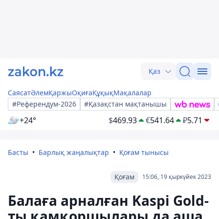
Қаз
Саясат
Әлем
Қаржы
Оқиға
Құқық
Мақалалар
#Референдум-2026
#Қазақстан мақтанышы
+24°
$
469.93
€
541.64
₽
5.71
Басты
Барлық жаңалықтар
Қоғам тынысы
Қоғам
15:06, 19 қыркүйек 2023
Балаға арналған Kaspi Gold-
ты қамқоршылары да аша