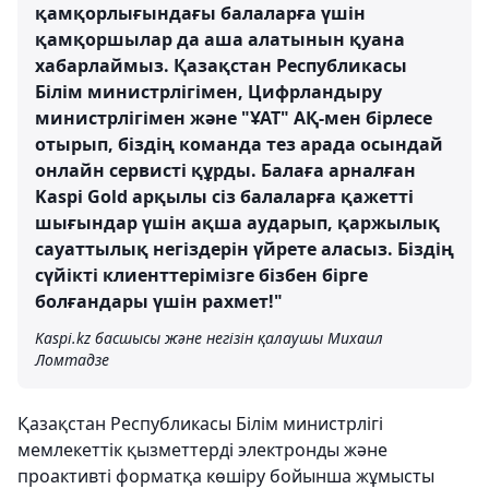
қамқорлығындағы балаларға үшін
қамқоршылар да аша алатынын қуана
хабарлаймыз. Қазақстан Республикасы
Білім министрлігімен, Цифрландыру
министрлігімен және "ҰАТ" АҚ-мен бірлесе
отырып, біздің команда тез арада осындай
онлайн сервисті құрды. Балаға арналған
Kaspi Gold арқылы сіз балаларға қажетті
шығындар үшін ақша аударып, қаржылық
сауаттылық негіздерін үйрете аласыз. Біздің
сүйікті клиенттерімізге бізбен бірге
болғандары үшін рахмет!"
Kaspi.kz басшысы және негізін қалаушы Михаил
Ломтадзе
Қазақстан Республикасы Білім министрлігі
мемлекеттік қызметтерді электронды және
проактивті форматқа көшіру бойынша жұмысты