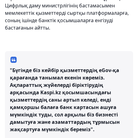
Цифрлық даму министрлігінің бастамасымен
мемлекеттік қызметтерді сыртқы платформаларға,
соның ішінде банктік қосымшаларға енгізуді
бастағанын айтты.
"Бүгінде біз кейбір қызметтердің eGov-қа
қарағанда танымал екенін көреміз.
Ақпараттық жүйелерді біріктірудің
арқасында Kaspi.kz қосымшасындағы
қызметтердің саны артып келеді, енді
қамқоршы балаға банк картасын ашуға
мүмкіндік туды, сол арқылы біз бизнесті
дамытуға және азаматтардың тұрмысын
жақсартуға мүмкіндік береміз".