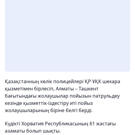
Қазақстанның көлік полицейлері ҚР ҰҚК шекара
қызметімен бірлесіп, Алматы – Ташкент
бағытындағы жолаушылар пойызын патрульдеу
кезінде қызметтік-іздестіру иті пойыз
жолаушыларының біріне белгі берді.
Күдікті Хорватия Республикасының 61 жастағы
азаматы болып шықты.