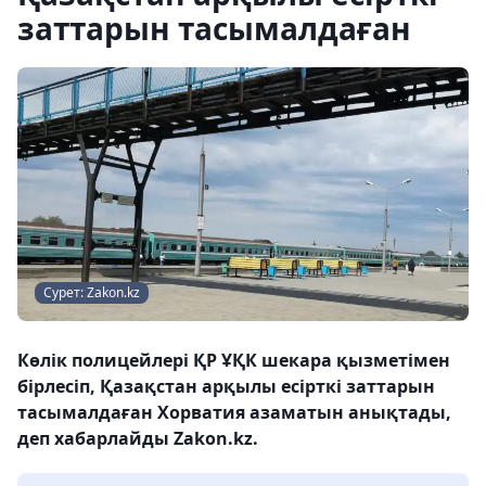
заттарын тасымалдаған
Сурет: Zakon.kz
Көлік полицейлері ҚР ҰҚК шекара қызметімен
бірлесіп, Қазақстан арқылы есірткі заттарын
тасымалдаған Хорватия азаматын анықтады,
деп хабарлайды Zakon.kz.