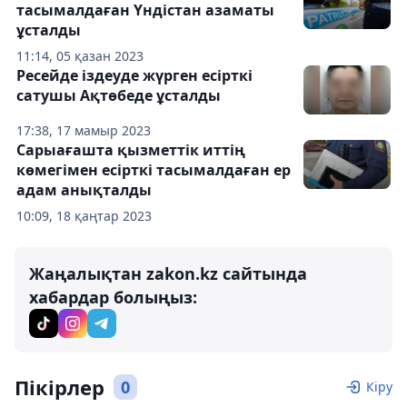
тасымалдаған Үндістан азаматы
ұсталды
11:14, 05 қазан 2023
Ресейде іздеуде жүрген есірткі
сатушы Ақтөбеде ұсталды
17:38, 17 мамыр 2023
Сарыағашта қызметтік иттің
көмегімен есірткі тасымалдаған ер
адам анықталды
10:09, 18 қаңтар 2023
Жаңалықтан zakon.kz сайтында
хабардар болыңыз:
Пікірлер
0
Кіру