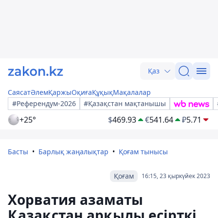
Қаз
Саясат
Әлем
Қаржы
Оқиға
Құқық
Мақалалар
#Референдум-2026
#Қазақстан мақтанышы
+25°
$
469.93
€
541.64
₽
5.71
Басты
Барлық жаңалықтар
Қоғам тынысы
Қоғам
16:15, 23 қыркүйек 2023
Хорватия азаматы
Қазақстан арқылы есірткі