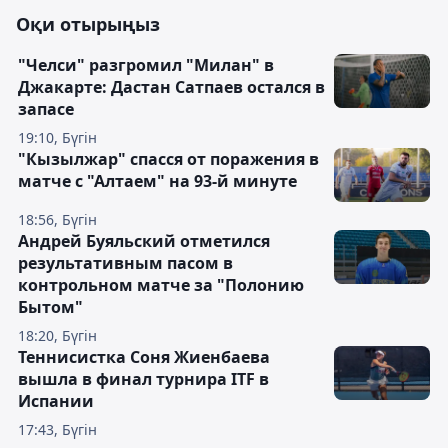
Оқи отырыңыз
"Челси" разгромил "Милан" в
Джакарте: Дастан Сатпаев остался в
запасе
19:10, Бүгін
"Кызылжар" спасся от поражения в
матче с "Алтаем" на 93-й минуте
18:56, Бүгін
Андрей Буяльский отметился
результативным пасом в
контрольном матче за "Полонию
Бытом"
18:20, Бүгін
Теннисистка Соня Жиенбаева
вышла в финал турнира ITF в
Испании
17:43, Бүгін