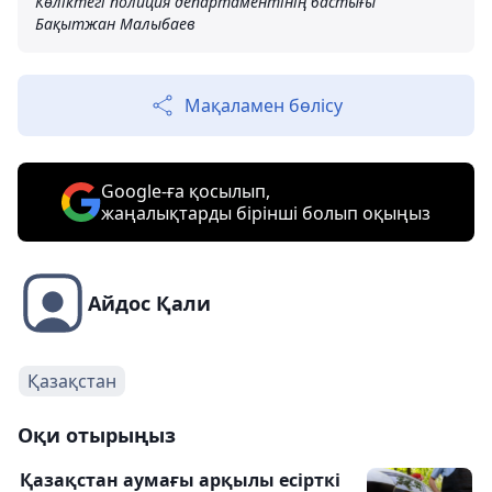
Көліктегі полиция департаментінің бастығы
Бақытжан Малыбаев
Мақаламен бөлісу
Google-ға қосылып,
жаңалықтарды бірінші болып оқыңыз
Айдос Қали
Қазақстан
Оқи отырыңыз
Қазақстан аумағы арқылы есірткі