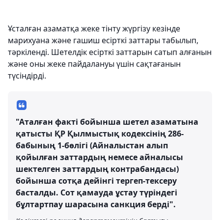
Ұсталған азаматқа жеке тінту жүргізу кезінде
марихуана және гашиш есірткі заттары табылып,
тәркіленді. Шетелдік есірткі заттарын сатып алғанын
және оны жеке пайдалануы үшін сақтағанын
түсіндірді.
"Аталған факті бойынша шетел азаматына
қатысты ҚР Қылмыстық кодексінің 286-
бабының 1-бөлігі (Айналыстан алып
қойылған заттардың немесе айналысы
шектелген заттардың контрабандасы)
бойынша сотқа дейінгі тергеп-тексеру
басталды. Сот қамауда ұстау түріндегі
бұлтартпау шарасына санкция берді".