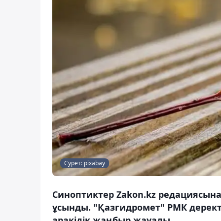
Сурет: pixabay
Синоптиктер Zakon.kz редациясын
ұсынды. "Қазгидромет" РМК дерект
аракідік жаңбыр жауады.