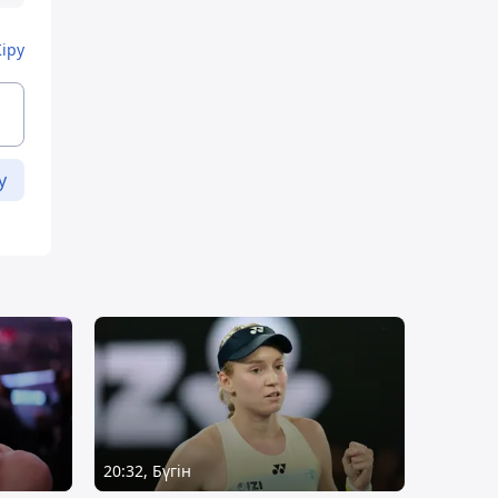
Кіру
у
20:32, Бүгін