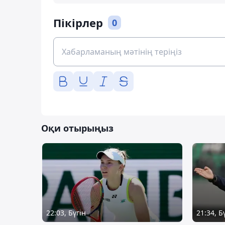
Пікірлер
0
Оқи отырыңыз
22:03, Бүгін
21:34, Б