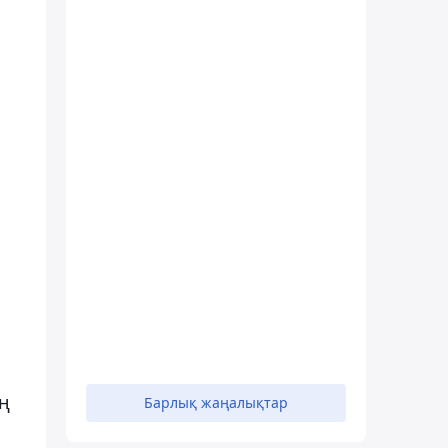
а
ің
Барлық жаңалықтар