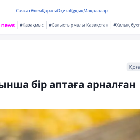
Саясат
Әлем
Қаржы
Оқиға
Құқық
Мақалалар
#Қазақмыс
#Салыстырмалы Қазақстан
#Халық бухг
Қоғ
нша бір аптаға арналған