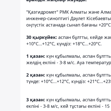
"Қазгидромет" РМК Алматы және Ал
инженер-синоптигі Дәулет Кісебаевты
оңтүстік астанада сынап бағаны +20°
30 қыркүйек:
аспан бұлтты, кейде жа
+10°С...+12°С, күндіз: +18°С...+20°С.
1 қазан:
күн құбылмалы, аспан бұлт
желдің екпіні - 3-8 м/с. Ауа температура
2 қазан:
күн құбылмалы, аспан бұлтт
түнде: +10°С...+12°С, күндіз: +21°С...+23
3 қазан:
күн құбылмалы, аспан бұлтты
екпіні - 3-8 м/с, кей тұстағы екпіні - 1