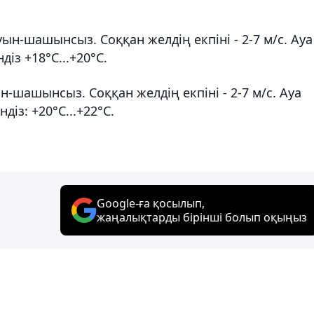
ын-шашынсыз. Соққан желдің екпіні - 2-7 м/с. Ауа
діз +18°С...+20°С.
н-шашынсыз. Соққан желдің екпіні - 2-7 м/с. Ауа
діз: +20°С...+22°С.
Google-ға қосылып,
жаңалықтарды бірінші болып оқыңыз