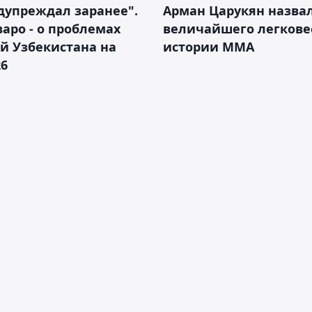
дупреждал заранее".
Арман Царукян назва
аро - о проблемах
величайшего легкове
й Узбекистана на
истории ММА
26