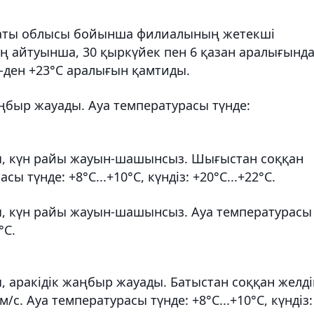
маты облысы бойынша филиалының жетекші
ң айтуынша, 30 қыркүйек пен 6 қазан аралығынд
С-ден +23°С аралығын қамтиды.
ңбыр жауады. Ауа температурасы түнде:
ты, күн райы жауын-шашынсыз. Шығыстан соққан
сы түнде: +8°С...+10°С, күндіз: +20°С...+22°С.
ы, күн райы жауын-шашынсыз. Ауа температурасы
°С.
, аракідік жаңбыр жауады. Батыстан соққан желд
5 м/с. Ауа температурасы түнде: +8°С...+10°С, күндіз: