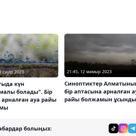
21:45, 12 мамыр 2023
8 сәуір 2023
Синоптиктер Алматыны
тыда күн
бір аптасына арналған а
малы болады". Бір
райы болжамын ұсынды
 арналған ауа райы
амы
абардар болыңыз: