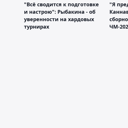
"Всё сводится к подготовке
"Я пре
и настрою": Рыбакина - об
Каннав
уверенности на хардовых
сборно
турнирах
ЧМ-20