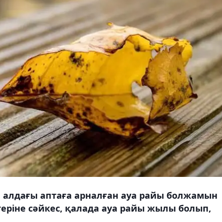
а алдағы аптаға арналған ауа райы болжамын
еріне сәйкес, қалада ауа райы жылы болып,