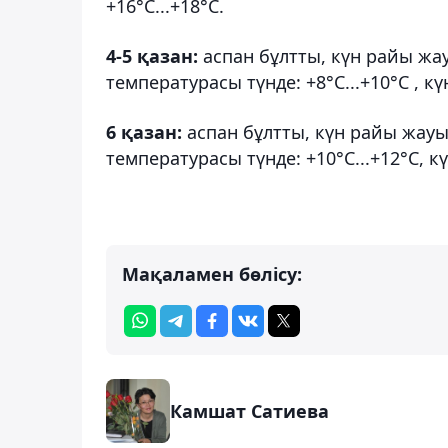
+16°С...+18°С.
4-5 қазан:
аспан бұлтты, күн райы жау
температурасы түнде: +8°С...+10°С , күн
6 қазан:
аспан бұлтты, күн райы жауы
температурасы түнде: +10°С...+12°С, күн
Мақаламен бөлісу:
Камшат Сатиева