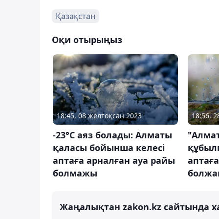
Қазақстан
Оқи отырыңыз
18:45, 08 желтоқсан 2023
18:56, 2
-23°C аяз болады: Алматы
"Алма
қаласы бойынша келесі
құбыл
аптаға арналған ауа райы
аптаға
болмажы
болж
Жаңалықтан zakon.kz сайтында х