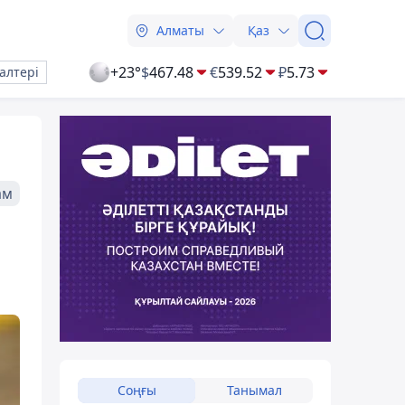
Алматы
Қаз
+23°
$
467.48
€
539.52
₽
5.73
алтері
ам
Соңғы
Танымал