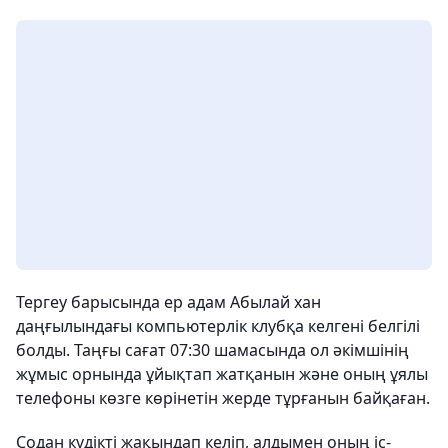
Тергеу барысында ер адам Абылай хан
даңғылындағы компьютерлік клубқа келгені белгілі
болды. Таңғы сағат 07:30 шамасында ол әкімшінің
жұмыс орнында ұйықтап жатқанын және оның ұялы
телефоны көзге көрінетін жерде тұрғанын байқаған.
Содан күдікті жақындап келіп, алдымен оның іс-