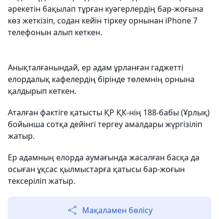
әрекетін бақылап тұрған куәгерлердің бар-жоғына
көз жеткізіп, содан кейін тіркеу орнынан iPhone 7
телефонын алып кеткен.
Анықталғанындай, ер адам ұрланған гаджетті
елордалық кафелердің бірінде төлемнің орнына
қалдырып кеткен.
Аталған фактіге қатысты ҚР ҚК-нің 188-бабы (Ұрлық)
бойынша сотқа дейінгі тергеу амалдары жүргізіліп
жатыр.
Ер адамның елорда аумағында жасалған басқа да
осыған ұқсас қылмыстарға қатысы бар-жоғын
тексеріліп жатыр.
Мақаламен бөлісу