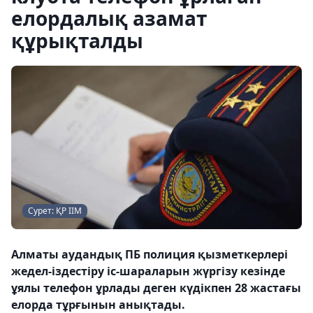
елордалық азамат
құрықталды
Сурет: ҚР ІІМ
Алматы аудандық ПБ полиция қызметкерлері
жедел-іздестіру іс-шараларын жүргізу кезінде
ұялы телефон ұрлады деген күдікпен 28 жастағы
елорда тұрғынын анықтады.