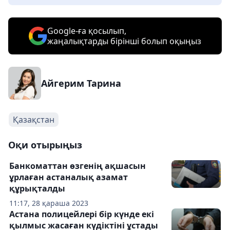
Google-ға қосылып,
жаңалықтарды бірінші болып оқыңыз
Айгерим Тарина
Қазақстан
Оқи отырыңыз
Банкоматтан өзгенің ақшасын
ұрлаған астаналық азамат
құрықталды
11:17, 28 қараша 2023
Астана полицейлері бір күнде екі
қылмыс жасаған күдіктіні ұстады