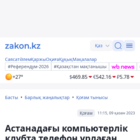
Қаз
Саясат
Әлем
Қаржы
Оқиға
Құқық
Мақалалар
#Референдум-2026
#Қазақстан мақтанышы
+27°
$
469.85
€
542.16
₽
5.78
Басты
Барлық жаңалықтар
Қоғам тынысы
Қоғам
11:15, 09 қазан 2023
Астанадағы компьютерлік
клубта телефон ұрлаған