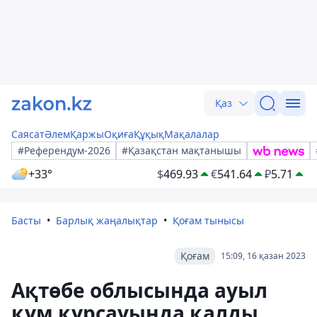
Қаз
Саясат
Әлем
Қаржы
Оқиға
Құқық
Мақалалар
#Референдум-2026
#Қазақстан мақтанышы
+33°
$
469.93
€
541.64
₽
5.71
Басты
Барлық жаңалықтар
Қоғам тынысы
Қоғам
15:09, 16 қазан 2023
Ақтөбе облысында ауыл
құм құрсауында қалды