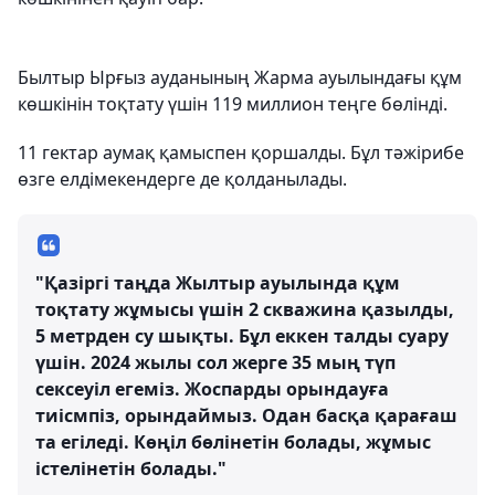
Былтыр Ырғыз ауданының Жарма ауылындағы құм
көшкінін тоқтату үшін 119 миллион теңге бөлінді.
11 гектар аумақ қамыспен қоршалды. Бұл тәжірибе
өзге елдімекендерге де қолданылады.
"Қазіргі таңда Жылтыр ауылында құм
тоқтату жұмысы үшін 2 скважина қазылды,
5 метрден су шықты. Бұл еккен талды суару
үшін. 2024 жылы сол жерге 35 мың түп
сексеуіл егеміз. Жоспарды орындауға
тиісмпіз, орындаймыз. Одан басқа қарағаш
та егіледі. Көңіл бөлінетін болады, жұмыс
істелінетін болады."