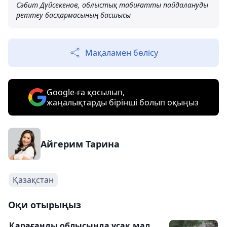
Сәбит Дүйсекенов, облыстық табиғатты пайдалануды
реттеу басқармасының басшысы
Мақаламен бөлісу
Google-ға қосылып,
жаңалықтарды бірінші болып оқыңыз
Айгерим Тарина
Қазақстан
Оқи отырыңыз
Қарағанды облысында ұсақ мал