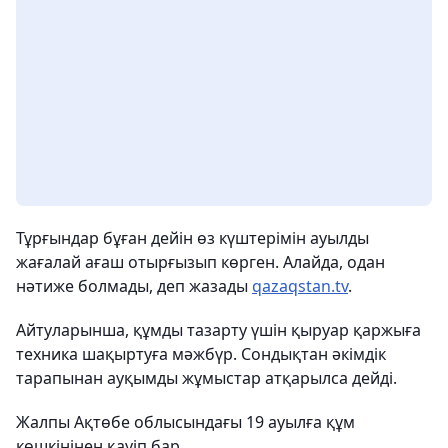
Тұрғындар бұған дейін өз күштерімін ауылды
жағалай ағаш отырғызып көрген. Алайда, одан
нәтиже болмады, деп жазады
qazaqstan.tv
.
Айтуларынша, құмды тазарту үшін қыруар қаржыға
техника шақыртуға мәжбүр. Сондықтан әкімдік
тарапынан ауқымды жұмыстар атқарылса дейді.
Жалпы Ақтөбе облысындағы 19 ауылға құм
көшкінінен қауіп бар.