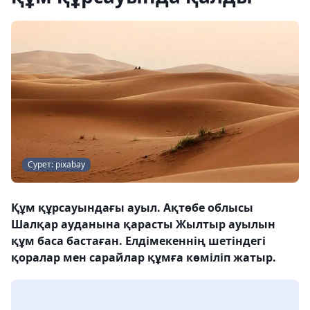
Сурет: pixabay
Құм құрсауындағы ауыл. Ақтөбе облысы
Шалқар ауданына қарасты Жылтыр ауылын
құм баса бастаған. Елдімекеннің шетіндегі
қоралар мен сарайлар құмға көміліп жатыр.