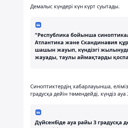
Демалыс күндері күн күрт суытады.
"Республика бойынша синоптикал
Атлантика және Скандинавия құр
шашын жауып, күндізгі жылынуды 
жауады, таулы аймақтарды қоспа
Синоптиктердің хабарлауынша, елімізд
градусқа дейін төмендейді, күндіз ауа
Дүйсенбіде ауа райы 3 градусқа 