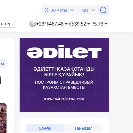
Алматы
Қаз
+23°
$
467.48
€
539.52
₽
5.73
алтері
ам
і
Соңғы
Танымал