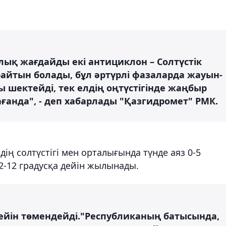
ық жағдайды екі антициклон – Солтүстік
айтын болады, бұл әртүрлі фазаларда жауын-
шектейді, тек елдің оңтүстігінде жаңбыр
ғанда", - деп хабарлады "Қазгидромет" РМК.
ің солтүстігі мен орталығында түнде аяз 0-5
 2-12 градусқа дейін жылынады.
дейін төмендейді."Республиканың батысында,