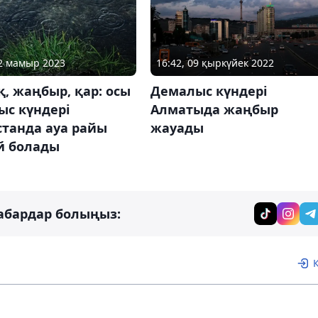
12 мамыр 2023
16:42, 09 қыркүйек 2022
, жаңбыр, қар: осы
Демалыс күндері
ыс күндері
Алматыда жаңбыр
станда ауа райы
жауады
й болады
абардар болыңыз: