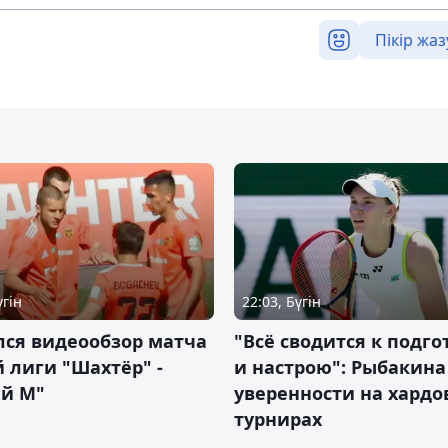
Пікір жаз
үгін
22:03, Бүгін
лся видеообзор матча
"Всё сводится к подго
 лиги "Шахтёр" -
и настрою": Рыбакина 
ий М"
уверенности на хардо
турнирах