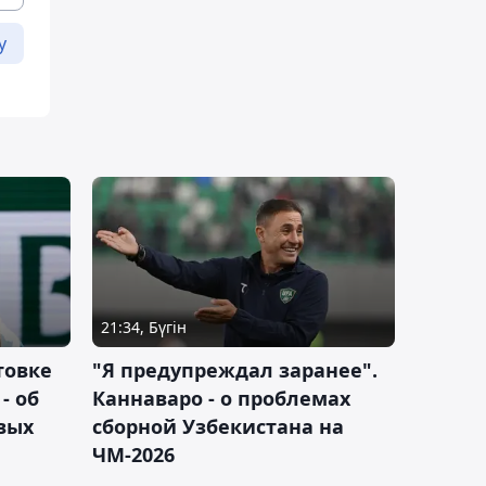
у
21:34, Бүгін
товке
"Я предупреждал заранее".
- об
Каннаваро - о проблемах
вых
сборной Узбекистана на
ЧМ-2026