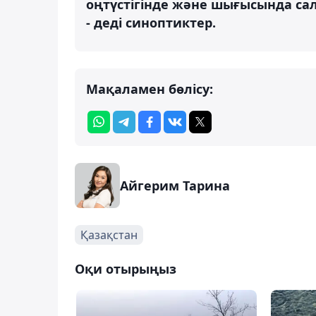
оңтүстігінде және шығысында са
- деді синоптиктер.
Мақаламен бөлісу:
Айгерим Тарина
Қазақстан
Оқи отырыңыз