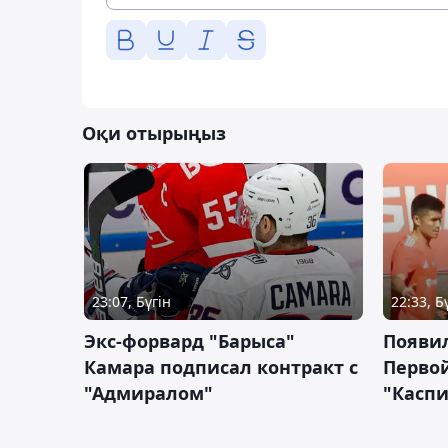
Оқи отырыңыз
23:07, Бүгін
22:33, Б
Экс-форвард "Барыса"
Появи
Камара подписал контракт с
Первой
"Адмиралом"
"Касп