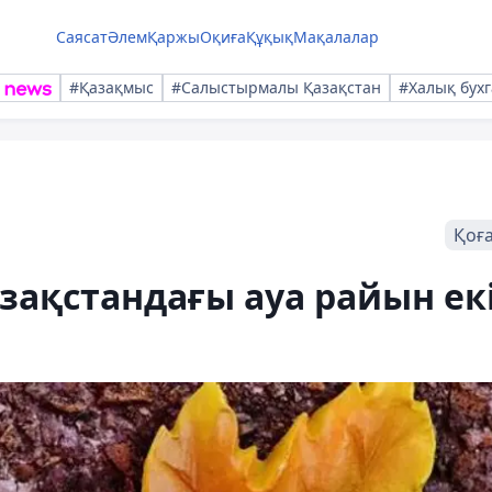
Саясат
Әлем
Қаржы
Оқиға
Құқық
Мақалалар
#Қазақмыс
#Салыстырмалы Қазақстан
#Халық бухг
Қоғ
зақстандағы ауа райын ек