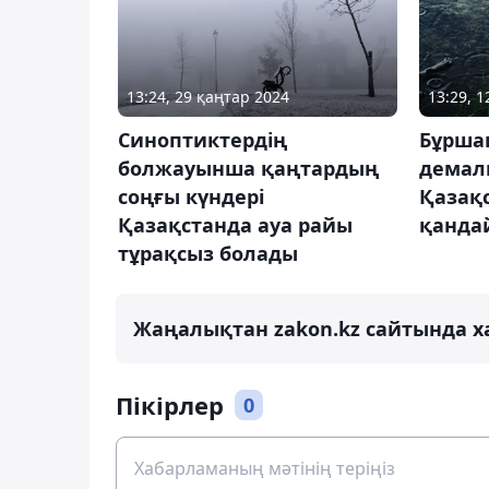
13:24, 29 қаңтар 2024
13:29, 
Синоптиктердің
Бұршақ
болжауынша қаңтардың
демал
соңғы күндері
Қазақ
Қазақстанда ауа райы
қанда
тұрақсыз болады
Жаңалықтан zakon.kz сайтында х
Пікірлер
0