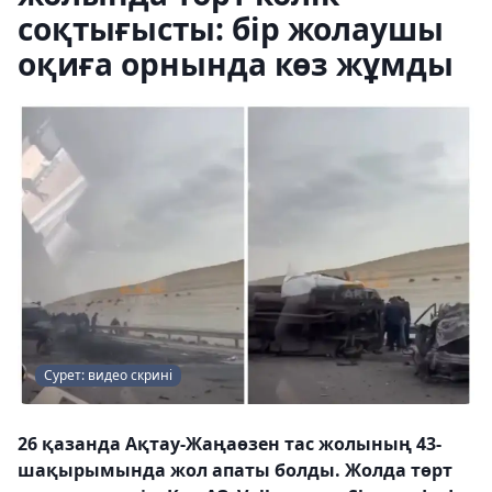
соқтығысты: бір жолаушы
оқиға орнында көз жұмды
Сурет: видео скрині
26 қазанда Ақтау-Жаңаөзен тас жолының 43-
шақырымында жол апаты болды. Жолда төрт