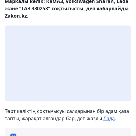
маркалы көлік: КамАЗ, Volkswagen Sharan, Lada
және "ГАЗ 330253" соқтығысты, деп хабарлайды
Zakon.kz.
Төрт көліктің соқтығысуы салдарынан бір адам қаза
тапты, жарақат алғандар бар, деп жазды
Лада
.