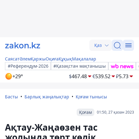
Қаз
Саясат
Әлем
Қаржы
Оқиға
Құқық
Мақалалар
#Референдум-2026
#Қазақстан мақтанышы
+29°
$
467.48
€
539.52
₽
5.73
Басты
Барлық жаңалықтар
Қоғам тынысы
Қоғам
01:50, 27 қазан 2023
Ақтау-Жаңаөзен тас
жолында төрт көлік