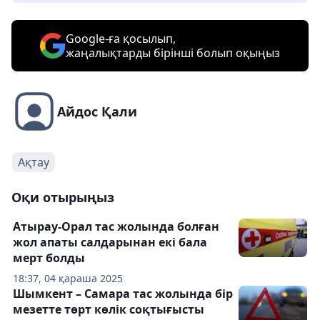
Google-ға қосылып,
жаңалықтарды бірінші болып оқыңыз
Айдос Қали
Ақтау
Оқи отырыңыз
Атырау-Орал тас жолында болған
жол апаты салдарынан екі бала
мерт болды
18:37, 04 қараша 2025
Шымкент – Самара тас жолында бір
мезетте төрт көлік соқтығысты