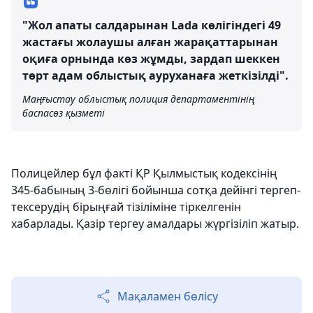
"Жол апаты салдарынан Lada көлігіндегі 49
жастағы жолаушы алған жарақаттарынан
оқиға орнында көз жұмды, зардап шеккен
төрт адам облыстық ауруханаға жеткізілді".
Маңғыстау облыстық полиция департаментінің
баспасөз қызметі
Полицейлер бұл факті ҚР Қылмыстық кодексінің
345-бабының 3-бөлігі бойынша сотқа дейінгі тергеп-
тексерудің бірыңғай тізіліміне тіркелгенін
хабарлады. Қазір тергеу амалдары жүргізіліп жатыр.
Мақаламен бөлісу