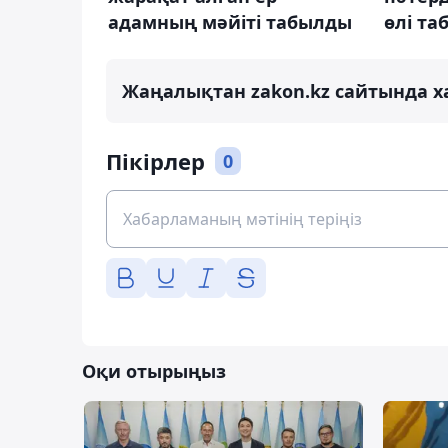
адамның мәйіті табылды
өлі т
Жаңалықтан zakon.kz сайтында х
Пікірлер
0
Оқи отырыңыз