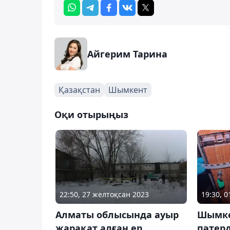
Айгерим Тарина
Қазақстан
Шымкент
Оқи отырыңыз
22:50, 27 желтоқсан 2023
19:30, 
Алматы облысында ауыр
Шымке
жарақат алған ер
пәтер