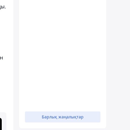
ды.
ан
Барлық жаңалықтар