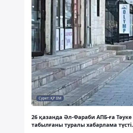
Сурет: ҚР ІІМ
26 қазанда Әл-Фараби АПБ-ға Тәуке
табылғаны туралы хабарлама түсті.