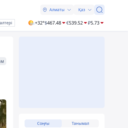
Алматы
Қаз
+32°
$
467.48
€
539.52
₽
5.73
алтері
ам
Соңғы
Танымал