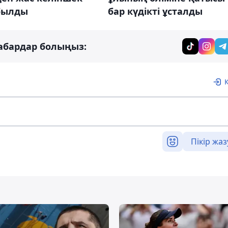
абылды
бар күдікті ұсталды
абардар болыңыз:
Пікір жаз