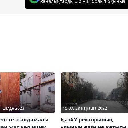
жаңалықтарды бірінші болып оқыңыз
01 шілде 2023
15:37, 28 қараша 2022
нтте жалдамалы
ҚазҰУ ректорының
ден жас келіншек
ұлының өліміне қатысы