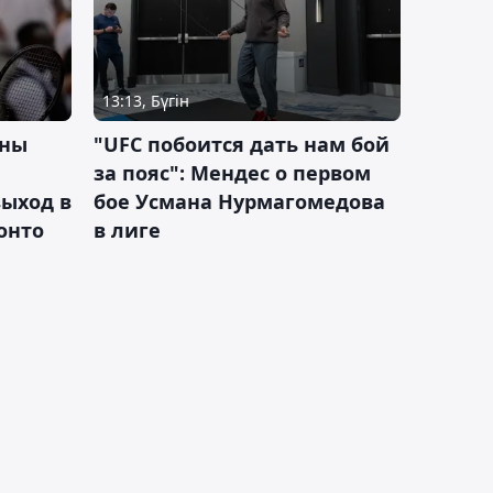
13:13, Бүгін
ины
"UFC побоится дать нам бой
за пояс": Мендес о первом
ыход в
бое Усмана Нурмагомедова
ронто
в лиге