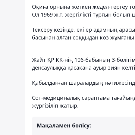
Оқиға орнына жеткен жедел-тергеу т
Ол 1969 ж.т. жергілікті тұрғын болып
Тексеру кезінде, екі ер адамның ара
басынан алған соққыдан көз жұмғаны
Жайт ҚР ҚК-нің 106-бабының 3-бөлігі
денсаулыққа қасақана ауыр зиян келтір
Қабылданған шаралардың нәтижесінде 
Сот-медициналық сараптама тағайында
жүргізіліп жатыр.
Мақаламен бөлісу: