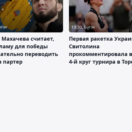
үгін
13:30, Бүгін
 Махачева считает,
Первая ракетка Укра
ламу для победы
Свитолина
зательно переводить
прокомментировала в
в партер
4-й круг турнира в То