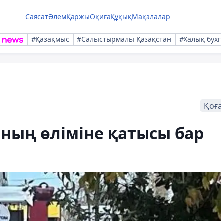
Саясат
Әлем
Қаржы
Оқиға
Құқық
Мақалалар
#Қазақмыс
#Салыстырмалы Қазақстан
#Халық бухг
Қоғ
ның өліміне қатысы бар