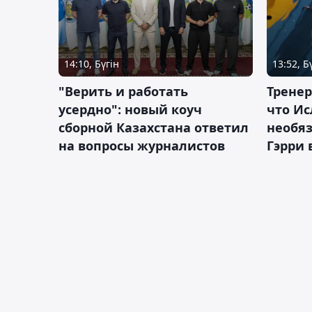
14:10, Бүгін
13:52, Б
"Верить и работать
Тренер
усердно": новый коуч
что Ис
сборной Казахстана ответил
необя
на вопросы журналистов
Гэрри 