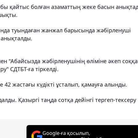
обы қайтыс болған азаматтың жеке басын анықта
 шықты.
сында туындаған жанжал барысында жәбірленуші
 анықталды.
мен "Абайсызда жәбірленушінің өліміне әкеп соққ
у" СДТБТ-ға тіркелді.
42 жастағы күдікті ұсталып, қамауға алынды.
лды. Қазыргі таңда сотқа дейінгі тергеп-тексеру
Google-ға қосылып,