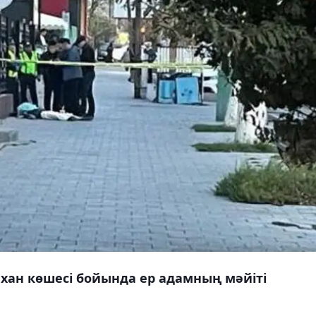
 хан көшесі бойында ер адамның мәйіті