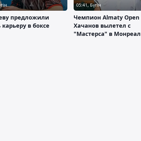
үгін
05:41, Бүгін
еву предложили
Чемпион Almaty Open 
 карьеру в боксе
Хачанов вылетел с
"Мастерса" в Монреал