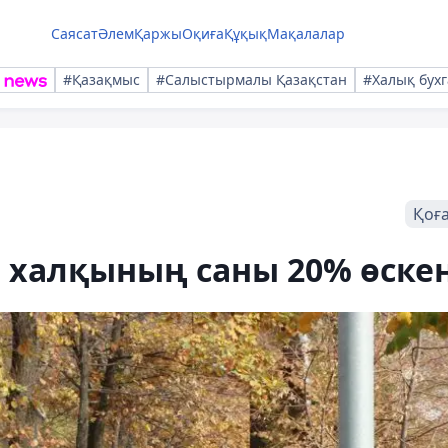
Саясат
Әлем
Қаржы
Оқиға
Құқық
Мақалалар
#Қазақмыс
#Салыстырмалы Қазақстан
#Халық бухг
Қоғ
 халқының саны 20% өске