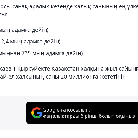
росы санақ аралық кезеңде халық санының ең үлк
ты:
мың адамға дейін),
2,4 мың адамға дейін),
мыңнан 735 мың адамға дейін).
аев 1 қыркүйекте Қазақстан халқына жыл сайын
й ел халқының саны 20 миллионға жететінін
Google-ға қосылып,
жаңалықтарды бірінші болып оқыңыз