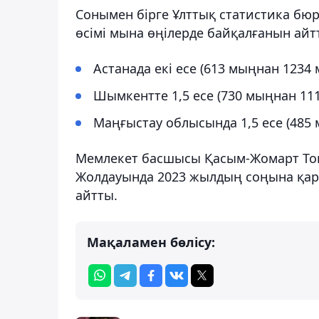
Сонымен бірге Ұлттық статистика бю
өсімі мына өңілерде байқалғанын айт
Астанада екі есе (613 мыңнан 1234 
Шымкентте 1,5 есе (730 мыңнан 111
Маңғыстау облысында 1,5 есе (485 
Мемлекет басшысы Қасым-Жомарт Тоқ
Жолдауында 2023 жылдың соңына қара
айтты.
Мақаламен бөлісу: