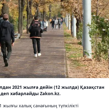
лдан 2021 жылға дейін (12 жылда) Қазақстан
 деп хабарлайды Zakon.kz.
1 жылғы халық санағының түпкілікті