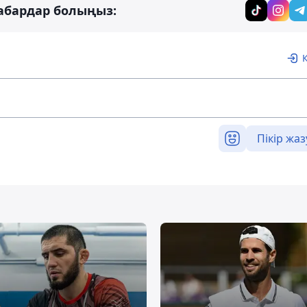
абардар болыңыз:
Пікір жаз