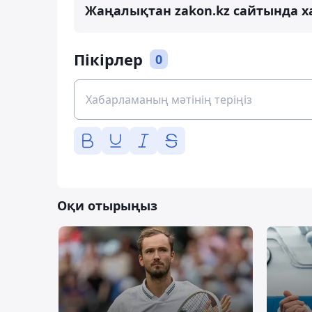
Жаңалықтан zakon.kz сайтында х
Пікірлер
0
Оқи отырыңыз