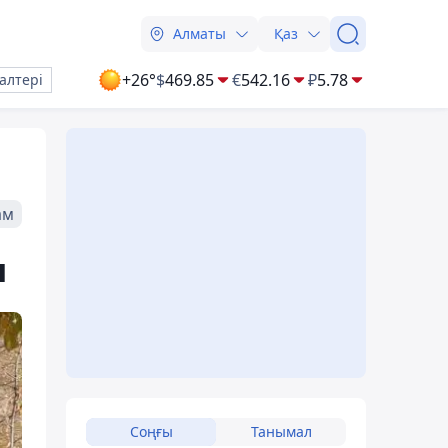
Алматы
Қаз
+26°
$
469.85
€
542.16
₽
5.78
алтері
ам
н
Соңғы
Танымал