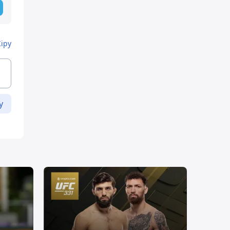
Кіру
у