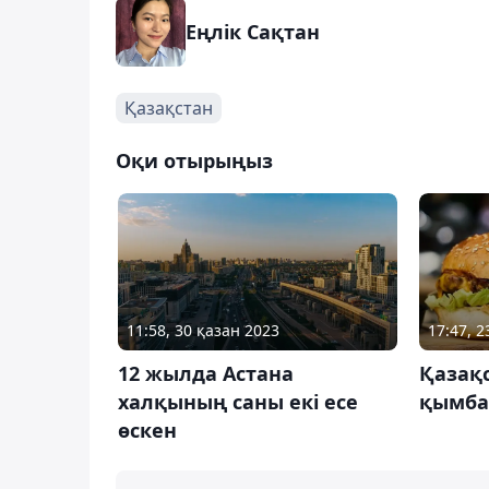
Еңлік Сақтан
Қазақстан
Оқи отырыңыз
11:58, 30 қазан 2023
17:47, 
12 жылда Астана
Қазақ
халқының саны екі есе
қымба
өскен