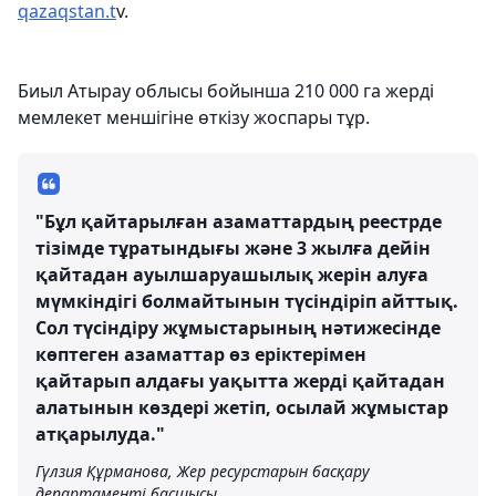
qazaqstan.t
v.
Биыл Атырау облысы бойынша 210 000 га жерді
мемлекет меншігіне өткізу жоспары тұр.
"Бұл қайтарылған азаматтардың реестрде
тізімде тұратындығы және 3 жылға дейін
қайтадан ауылшаруашылық жерін алуға
мүмкіндігі болмайтынын түсіндіріп айттық.
Сол түсіндіру жұмыстарының нәтижесінде
көптеген азаматтар өз еріктерімен
қайтарып алдағы уақытта жерді қайтадан
алатынын көздері жетіп, осылай жұмыстар
атқарылуда."
Гүлзия Құрманова, Жер ресурстарын басқару
департаменті басшысы