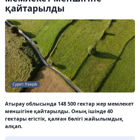
қайтарылды
Сурет: freepik
Атырау облысында 148 500 гектар жер мемлекет
меншігіне қайтарылды. Оның ішінде 40
гектары егістік, қалған бөлігі жайылымдық
алқап.