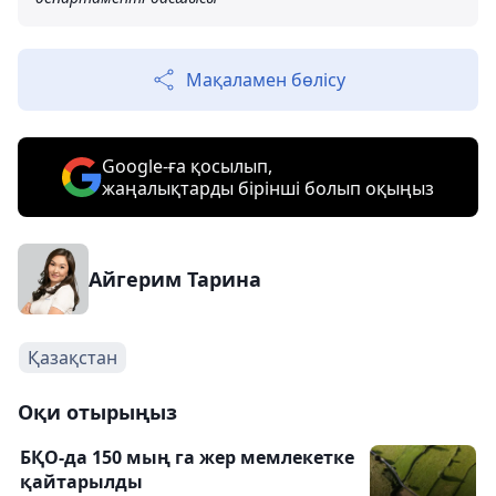
Мақаламен бөлісу
Google-ға қосылып,
жаңалықтарды бірінші болып оқыңыз
Айгерим Тарина
Қазақстан
Оқи отырыңыз
БҚО-да 150 мың га жер мемлекетке
қайтарылды