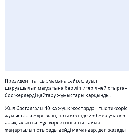
Президент тапсырмасына сәйкес, ауыл
шаруашылық мақсатына беріліп игерілмей отырған
бос жерлерді қайтару жұмыстары қарқынды.
Жыл басталғалы 40-қа жуық жоспардан тыс тексеріс
жұмыстары жүргізіліп, нәтижесінде 250 жер учаскесі
анықталыпты. Бұл көрсеткіш апта сайын
жаңартылып отырады дейді мамандар, деп жазады