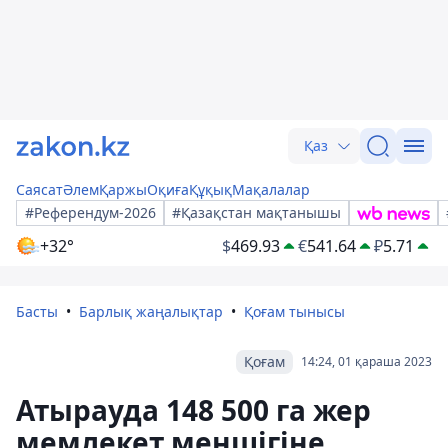
Қаз
Саясат
Әлем
Қаржы
Оқиға
Құқық
Мақалалар
#Референдум-2026
#Қазақстан мақтанышы
+32°
$
469.93
€
541.64
₽
5.71
Басты
Барлық жаңалықтар
Қоғам тынысы
Қоғам
14:24, 01 қараша 2023
Атырауда 148 500 га жер
мемлекет меншігіне