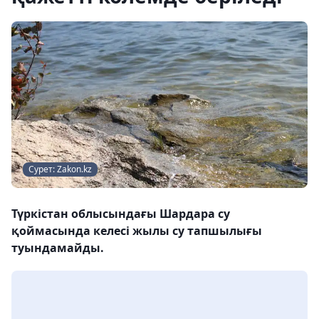
Сурет: Zakon.kz
Түркістан облысындағы Шардара су
қоймасында келесі жылы су тапшылығы
туындамайды.