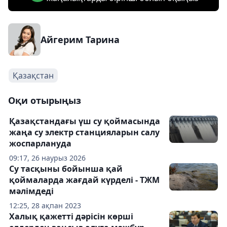
Айгерим Тарина
Қазақстан
Оқи отырыңыз
Қазақстандағы үш су қоймасында
жаңа су электр станцияларын салу
жоспарлануда
09:17, 26 наурыз 2026
Су тасқыны бойынша қай
қоймаларда жағдай күрделі - ТЖМ
мәлімдеді
12:25, 28 ақпан 2023
Халық қажетті дәрісін көрші