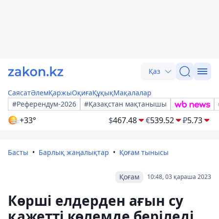
Қаз
Саясат
Әлем
Қаржы
Оқиға
Құқық
Мақалалар
#Референдум-2026
#Қазақстан мақтанышы
+33°
$
467.48
€
539.52
₽
5.73
Басты
Барлық жаңалықтар
Қоғам тынысы
Қоғам
10:48, 03 қараша 2023
Көрші елдерден ағын су
қажетті көлемде беріледі