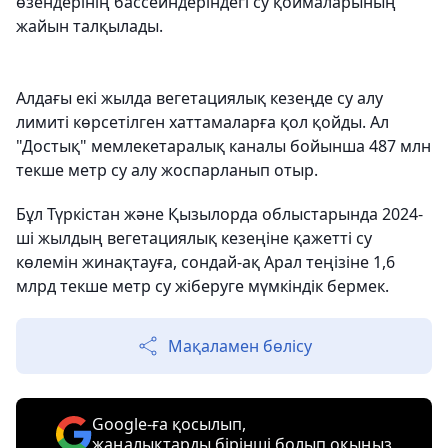
өзендерінің бассейндеріндегі су қоймаларының
жайын талқылады.
Алдағы екі жылда вегетациялық кезеңде су алу
лимиті көрсетілген хаттамаларға қол қойды. Ал
"Достық" мемлекетаралық каналы бойынша 487 млн
текше метр су алу жоспарланып отыр.
Бұл Түркістан және Қызылорда облыстарында 2024-
ші жылдың вегетациялық кезеңіне қажетті су
көлемін жинақтауға, сондай-ақ Арал теңізіне 1,6
млрд текше метр су жіберуге мүмкіндік бермек.
Мақаламен бөлісу
Google-ға қосылып,
жаңалықтарды бірінші болып оқыңыз