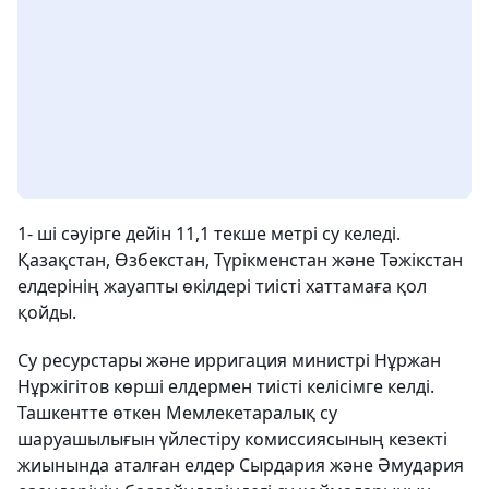
1- ші сәуірге дейін 11,1 текше метрі су келеді.
Қазақстан, Өзбекстан, Түрікменстан және Тәжікстан
елдерінің жауапты өкілдері тиісті хаттамаға қол
қойды.
Су ресурстары және ирригация министрі Нұржан
Нұржігітов көрші елдермен тиісті келісімге келді.
Ташкентте өткен Мемлекетаралық су
шаруашылығын үйлестіру комиссиясының кезекті
жиынында аталған елдер Сырдария және Әмудария