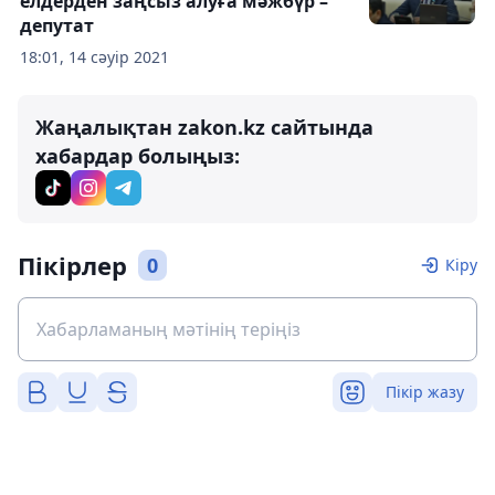
елдерден заңсыз алуға мәжбүр –
депутат
18:01, 14 сәуір 2021
Жаңалықтан zakon.kz сайтында
хабардар болыңыз:
Пікірлер
0
Кіру
Пікір жазу