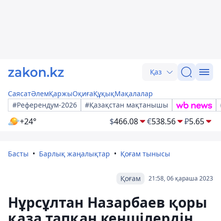
Қаз
Саясат
Әлем
Қаржы
Оқиға
Құқық
Мақалалар
#Референдум-2026
#Қазақстан мақтанышы
+24°
$
466.08
€
538.56
₽
5.65
Басты
Барлық жаңалықтар
Қоғам тынысы
Қоғам
21:58, 06 қараша 2023
Нұрсұлтан Назарбаев қоры
қаза тапқан кеншілердің