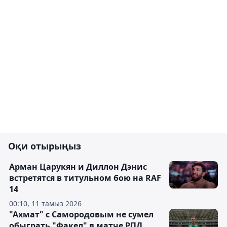
Оқи отырыңыз
Арман Царукян и Диллон Дэнис
встретятся в титульном бою на RAF
14
00:10, 11 тамыз 2026
"Ахмат" с Самородовым не сумел
обыграть "Факел" в матче РПЛ