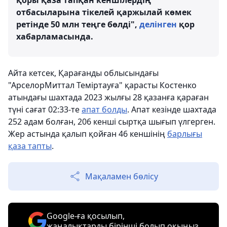
қоры қаза тапқан кеншілердің
отбасыларына тікелей қаржылай көмек
ретінде 50 млн теңге бөлді",
делінген
қор
хабарламасында.
Айта кетсек, Қарағанды ​​облысындағы
"АрселорМиттал Теміртауға" қарасты Костенко
атындағы шахтада 2023 жылғы 28 қазанға қараған
түні сағат 02:33-те
апат болды
. Апат кезінде шахтада
252 адам болған, 206 кенші сыртқа шығып үлгерген.
Жер астында қалып қойған 46 кеншінің
барлығы
қаза тапты
.
Мақаламен бөлісу
Google-ға қосылып,
жаңалықтарды бірінші болып оқыңыз