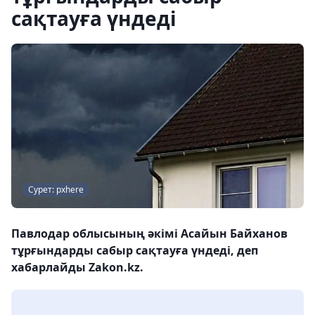
сақтауға үндеді
Сурет: pxhere
Павлодар облысының әкімі Асайын Байханов
тұрғындарды сабыр сақтауға үндеді, деп
хабарлайды Zakon.kz.