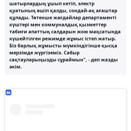
шатырлардың ұшып кетіп, электр
қуатының өшіп қалды, сондай-ақ ағаштар
құлады. Төтенше жағдайлар департаменті
күштері мен коммуналдық қызметтер
табиғи апаттың салдарын жою мақсатында
күшейтілген режимде жұмыс істеп жатыр.
Біз барлық жұмысты мүмкіндігінше қысқа
мерзімде жүргіземіз. Сабыр
сақтауларыңызды сұраймын", - деп жазды
әкім.