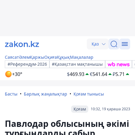
Қаз
Саясат
Әлем
Қаржы
Оқиға
Құқық
Мақалалар
#Референдум-2026
#Қазақстан мақтанышы
+30°
$
469.93
€
541.64
₽
5.71
Басты
Барлық жаңалықтар
Қоғам тынысы
Қоғам
10:32, 19 қараша 2023
Павлодар облысының әкімі
тұрғындарды сабыр