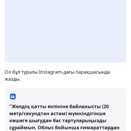
Ол бұл туралы Instagram-дағы парақшасында
жазды.
"Желдің қатты екпініне байланысты (20
метр/секундтан астам) мүмкіндігінше
көшеге шығудан бас тартуларыңызды
сұраймын. Облыс бойынша ғимараттардан