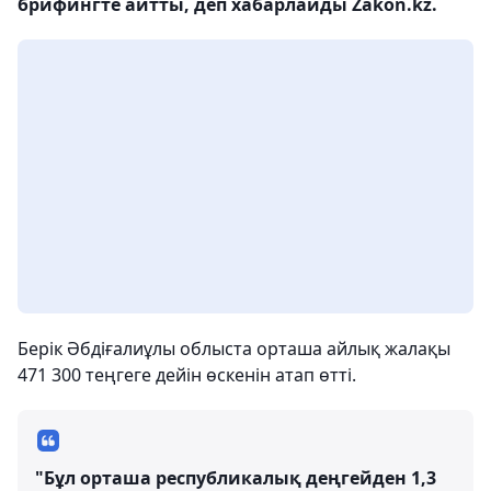
брифингте айтты, деп хабарлайды Zakon.kz.
Берік Әбдіғалиұлы облыста орташа айлық жалақы
471 300 теңгеге дейін өскенін атап өтті.
"Бұл орташа республикалық деңгейден 1,3