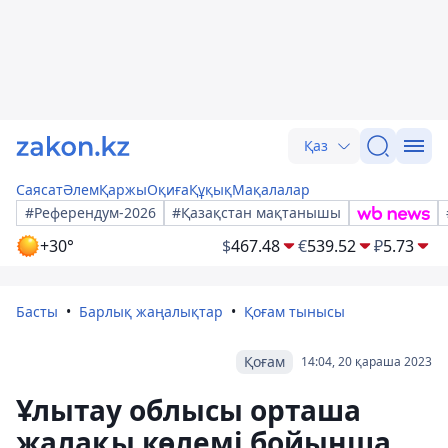
Қаз
Саясат
Әлем
Қаржы
Оқиға
Құқық
Мақалалар
#Референдум-2026
#Қазақстан мақтанышы
+30°
$
467.48
€
539.52
₽
5.73
Басты
Барлық жаңалықтар
Қоғам тынысы
Қоғам
14:04, 20 қараша 2023
Ұлытау облысы орташа
жалақы көлемі бойынша