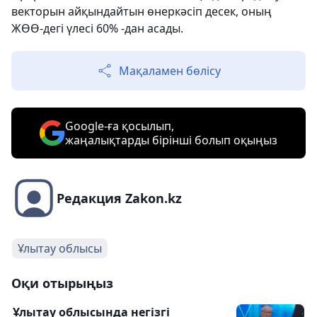
векторын айқындайтын өнеркәсіп десек, оның
ЖӨӨ-дегі үлесі 60% -дан асады.
Мақаламен бөлісу
Google-ға қосылып,
жаңалықтарды бірінші болып оқыңыз
Редакция Zakon.kz
Ұлытау облысы
Оқи отырыңыз
Ұлытау облысында негізгі