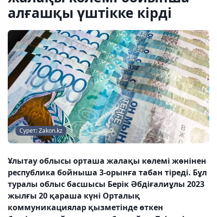
алғашқы үштікке кірді
Сурет: Zakon.kz
Ұлытау облысы орташа жалақы көлемі жөнінен
республика бойныша 3-орынға табан тіреді. Бұл
туралы облыс басшысы Берік Әбдіғалиұлы 2023
жылғы 20 қараша күні Орталық
коммуникациялар қызметінде өткен