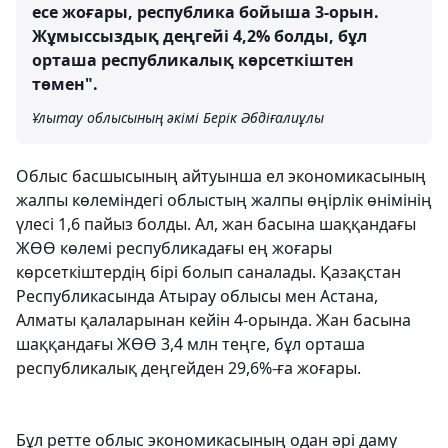
есе жоғары, республика бойыша 3-орын.
Жұмыссыздық деңгейі 4,2% болды, бұл
орташа республикалық көрсеткіштен
төмен".
Ұлытау облысының әкімі Берік Әбдіғалиұлы
Облыс басшысының айтуынша ел экономикасының
жалпы көлеміндегі облыстың жалпы өңірлік өнімінің
үлесі 1,6 пайыз болды. Ал, жан басына шаққандағы
ЖӨӨ көлемі республикадағы ең жоғары
көрсеткіштердің бірі болып саналады. Қазақстан
Республикасында Атырау облысы мен Астана,
Алматы қалаларынан кейін 4-орында. Жан басына
шаққандағы ЖӨӨ 3,4 млн теңге, бұл орташа
республикалық деңгейден 29,6%-ға жоғары.
Бұл ретте облыс экономикасының одан әрі даму