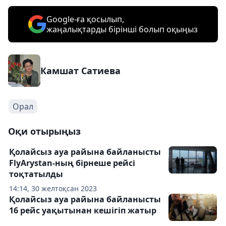
Google-ға қосылып,
жаңалықтарды бірінші болып оқыңыз
Камшат Сатиева
Орал
Оқи отырыңыз
Қолайсыз ауа райына байланысты
FlyArystan-ның бірнеше рейсі
тоқтатылды
14:14, 30 желтоқсан 2023
Қолайсыз ауа райына байланысты
16 рейс уақытынан кешігіп жатыр