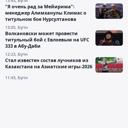
13:45, Бүгін
"Я очень рад за Мейирима":
менеджер Алимханулы Климас о
титульном бое Нурсултанова
13:05, Бүгін
Волкановски может провести
титульный бой с Евлоевым на UFC
333 в Абу-Даби
12:23, Бүгін
Стал известен состав лучников из
Казахстана на Азиатские игры-2026
11:43, Бүгін