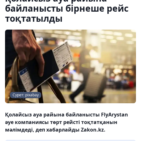
байланысты бірнеше рейс
тоқтатылды
Сурет: pixabay
Қолайсыз ауа райына байланысты FlyArystan
әуе компаниясы төрт рейсті тоқтатқанын
мәлімдеді, деп хабарлайды Zakon.kz.