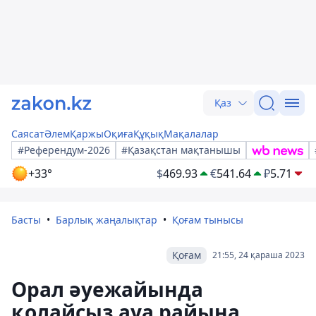
Қаз
Саясат
Әлем
Қаржы
Оқиға
Құқық
Мақалалар
#Референдум-2026
#Қазақстан мақтанышы
+33°
$
469.93
€
541.64
₽
5.71
Басты
Барлық жаңалықтар
Қоғам тынысы
Қоғам
21:55, 24 қараша 2023
Орал әуежайында
қолайсыз ауа райына