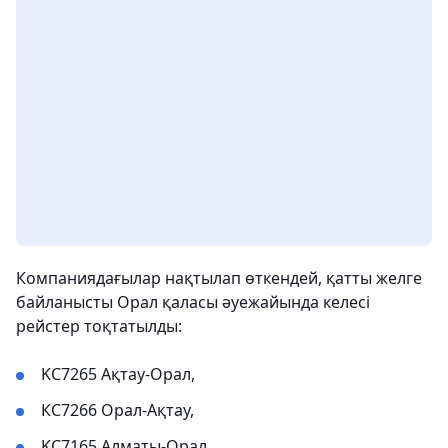
Компаниядағылар нақтылап өткендей, қатты желге
байланысты Орал қаласы әуежайында келесі
рейстер тоқтатылды:
KС7265 Ақтау-Орал,
КС7266 Орал-Ақтау,
KС7165 Алматы-Орал,