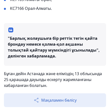
КС7166 Орал-Алматы.
"Барлық жолаушыға бір реттік тегін қайта
брондау немесе қолма-қол ақшаны
толықтай қайтару мүмкіндігі ұсынылады",
делінген хабарламада.
Бұған дейін Астанада және еліміздің 13 облысында
25 қарашада дауылды ескерту жарияланғаны
хабарланған болатын.
Мақаламен бөлісу