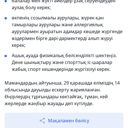
балалар мен жүкті әйелдер ұзақ серуендеуден
аулақ болу керек;
өкпенің созылмалы аурулары, жүрек-қан
тамырлары аурулары және аллергиялық
аурулармен ауыратын адамдар көшеде жүргенде
өздерімен бірге дәрі-дәрмектерді алып жүруі
керек;
Ашық ауада физикалық белсенділікті шектеңіз.
Дене шынықтыру және спорттық іс-шаралар
жабық спорт кешендерінде жүргізілуі керек.
Мамандардың айтуынша, 29 қарашада еліміздің 14
облысында дауылды ескерту жарияланған.
Өңірлердің тұрғындары көктайғақ, тұман, кей
жерлерде жаңбыр жауады деп күтілуде.
Мақаламен бөлісу