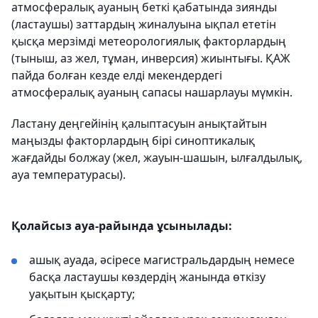
атмосфералық ауаның беткі қабатында зиянды
(ластаушы) заттардың жиналуына ықпал ететін
қысқа мерзімді метеорологиялық факторлардың
(тыныш, аз жел, тұман, инверсия) жиынтығы. ҚАЖ
пайда болған кезде елді мекендердегі
атмосфералық ауаның сапасы нашарлауы мүмкін.
Ластану деңгейінің қалыптасуын анықтайтын
маңызды факторлардың бірі синоптикалық
жағдайды болжау (жел, жауын-шашын, ылғалдылық,
ауа температурасы).
Қолайсыз ауа-райында ұсынылады:
ашық ауада, әсіресе магистральдардың немесе
басқа ластаушы көздердің жанында өткізу
уақытын қысқарту;