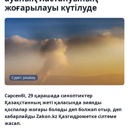
жоғарылауы күтілуде
Сурет: pixabay
Сәрсенбі, 29 қарашада синоптиктер
Қазақстанның жеті қаласында зиянды
қоспалар жоғары болады деп болжап отыр, деп
хабарлайды Zakon.kz Қазгидрометке сілтеме
жасап.