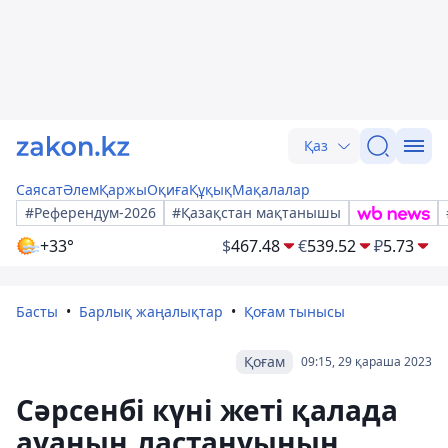
Қаз
Саясат
Әлем
Қаржы
Оқиға
Құқық
Мақалалар
#Референдум-2026
#Қазақстан мақтанышы
+33°
$
467.48
€
539.52
₽
5.73
Басты
Барлық жаңалықтар
Қоғам тынысы
Қоғам
09:15, 29 қараша 2023
Сәрсенбі күні жеті қалада
ауаның ластануының