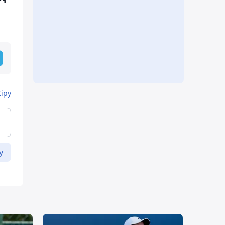
Кіру
у