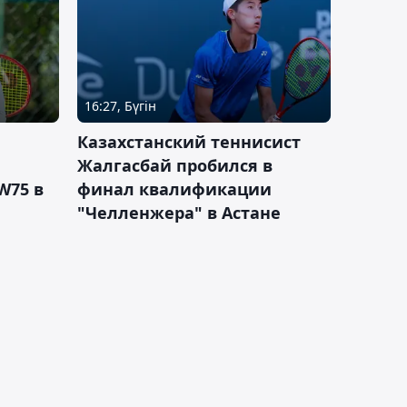
16:27, Бүгін
Казахстанский теннисист
Жалгасбай пробился в
W75 в
финал квалификации
"Челленжера" в Астане