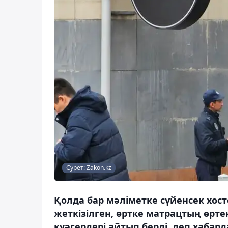
Сурет: Zakon.kz
Қолда бар мәліметке сүйенсек хост
жеткізілген, өртке матрацтың өрте
куәгерлері айтып берді, деп хабарл