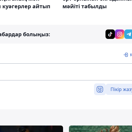
мәйіті табылды
 куәгерлер айтып
абардар болыңыз:
Пікір жаз