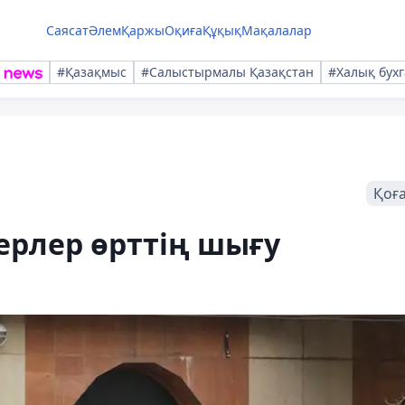
Саясат
Әлем
Қаржы
Оқиға
Құқық
Мақалалар
#Қазақмыс
#Салыстырмалы Қазақстан
#Халық бухг
Қоғ
герлер өрттің шығу