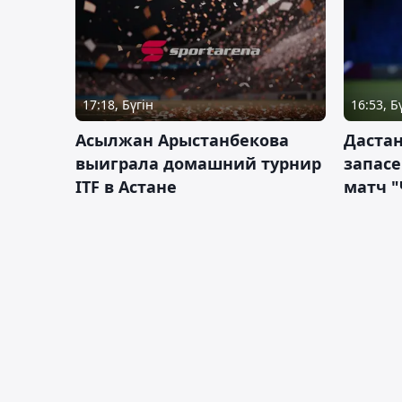
17:18, Бүгін
16:53, Б
Асылжан Арыстанбекова
Дастан
выиграла домашний турнир
запас
ITF в Астане
матч "