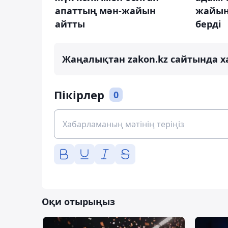
апаттың мән-жайын
жайын
айтты
берді
Жаңалықтан zakon.kz сайтында х
Пікірлер
0
Оқи отырыңыз