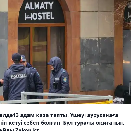
елде13 адам қаза тапты. Үшеуі ауруханаға
ніп кетуі себеп болған. Бұл туралы оқиғаның
айды Zakon.kz.