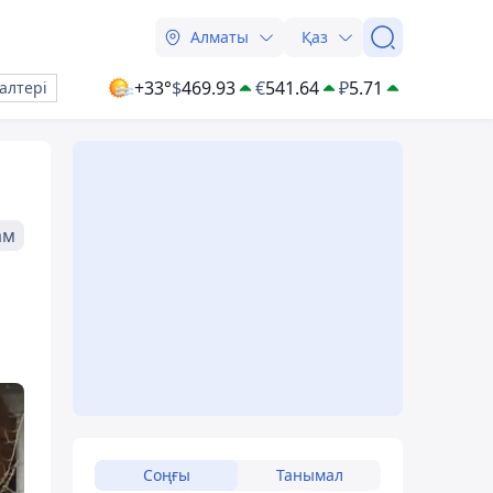
Алматы
Қаз
+33°
$
469.93
€
541.64
₽
5.71
алтері
ам
Соңғы
Танымал