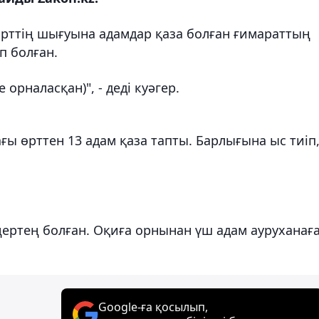
 өрттің шығуына адамдар қаза болған ғимараттың
п болған.
орналасқан)", - деді куәгер.
ы өрттен 13 адам қаза тапты. Барлығына ыс тиіп
ертең болған. Оқиға орнынан үш адам ауруханағ
Google-ға қосылып,