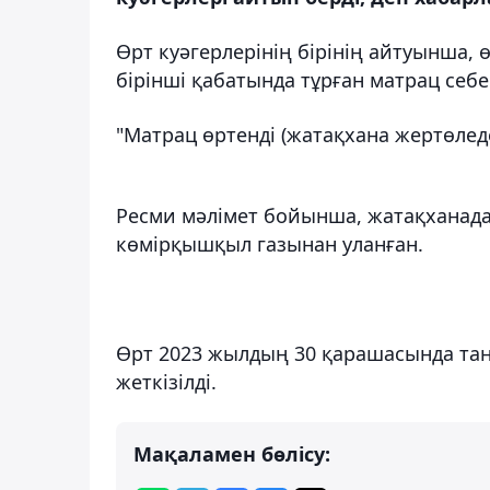
Өрт куәгерлерінің бірінің айтуынша,
бірінші қабатында тұрған матрац себе
"Матрац өртенді (жатақхана жертөледе 
Ресми мәлімет бойынша, жатақханадағ
көмірқышқыл газынан уланған.
Өрт 2023 жылдың 30 қарашасында таң
жеткізілді.
Мақаламен бөлісу: