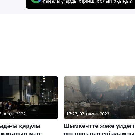
жаңалықтарды бірінші болып оқыңыз
17:27, 07 тамыз 2023
12 шілде 2022
Шымкентте жеке үйдегі
ыдағы қарулы
өрт орнынан екі адамн
 оқиғаның мән-