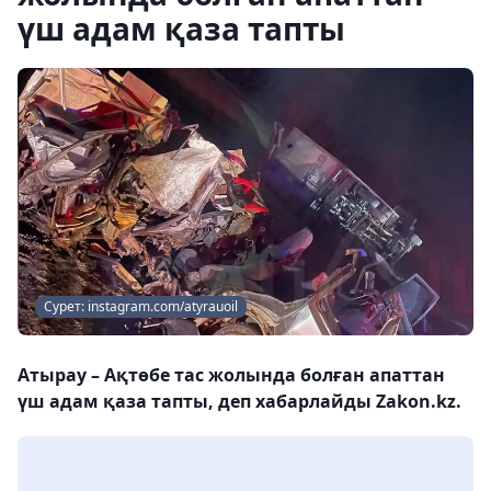
үш адам қаза тапты
Сурет: instagram.com/atyrauoil
Атырау – Ақтөбе тас жолында болған апаттан
үш адам қаза тапты, деп хабарлайды Zakon.kz.