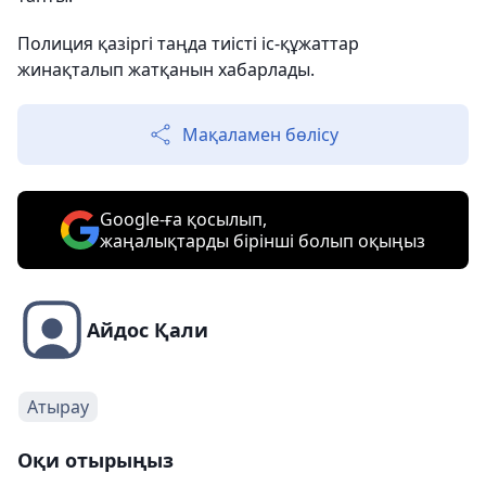
Полиция қазіргі таңда тиісті іс-құжаттар
жинақталып жатқанын хабарлады.
Мақаламен бөлісу
Google-ға қосылып,
жаңалықтарды бірінші болып оқыңыз
Айдос Қали
Атырау
Оқи отырыңыз