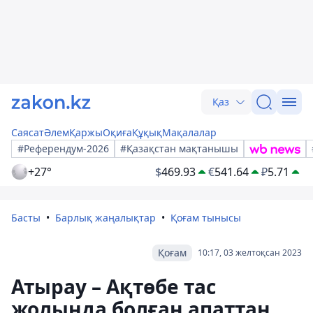
Қаз
Саясат
Әлем
Қаржы
Оқиға
Құқық
Мақалалар
#Референдум-2026
#Қазақстан мақтанышы
+27°
$
469.93
€
541.64
₽
5.71
Басты
Барлық жаңалықтар
Қоғам тынысы
Қоғам
10:17, 03 желтоқсан 2023
Атырау – Ақтөбе тас
жолында болған апаттан