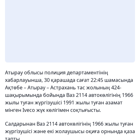
Атырау облысы полиция департаментінің
хабарлауынша, 30 қарашада сағат 22:45 шамасында
Ақтөбе – Атырау – Астрахань тас жолының 424-
шақырымында бойында Ваз 2114 автокөлігінің 1966
жылы туған жүргізушісі 1991 жылы туған азамат
мінген Iveco жүк көлігімен соқтығысты.
Салдарынан Ваз 2114 автокөлігінің 1966 жылы туған
жүргізушісі және екі жолаушысы оқиға орнында қаза
тапты.