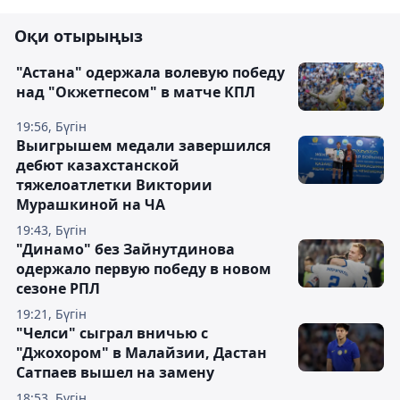
Оқи отырыңыз
"Астана" одержала волевую победу
над "Окжетпесом" в матче КПЛ
19:56, Бүгін
Выигрышем медали завершился
дебют казахстанской
тяжелоатлетки Виктории
Мурашкиной на ЧА
19:43, Бүгін
"Динамо" без Зайнутдинова
одержало первую победу в новом
сезоне РПЛ
19:21, Бүгін
"Челси" сыграл вничью с
"Джохором" в Малайзии, Дастан
Сатпаев вышел на замену
18:53, Бүгін