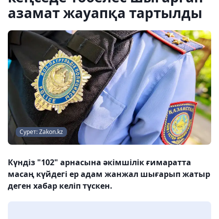
азамат жауапқа тартылды
Сурет: Zakon.kz
Күндіз "102" арнасына әкімшілік ғимаратта
масаң күйдегі ер адам жанжал шығарып жатыр
деген хабар келіп түскен.