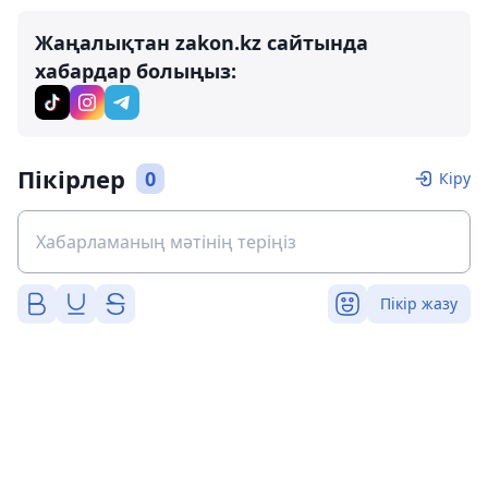
Жаңалықтан zakon.kz сайтында
хабардар болыңыз:
Пікірлер
0
Кіру
Пікір жазу