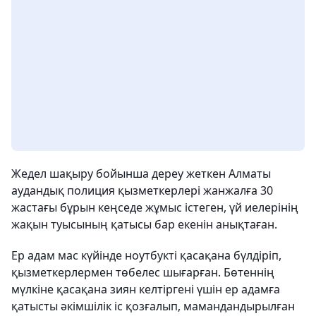
Жедел шақыру бойынша дереу жеткен Алматы
аудандық полиция қызметкерлері жанжалға 30
жастағы бұрын кеңседе жұмыс істеген, үй иелерінің
жақын туысының қатысы бар екенін анықтаған.
Ер адам мас күйінде ноутбукті қасақана бүлдіріп,
қызметкерлермен төбелес шығарған. Бөтеннің
мүлкіне қасақана зиян келтіргені үшін ер адамға
қатысты әкімшілік іс қозғалып, мамандандырылған