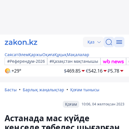
Қаз
Саясат
Әлем
Қаржы
Оқиға
Құқық
Мақалалар
#Референдум-2026
#Қазақстан мақтанышы
+29°
$
469.85
€
542.16
₽
5.78
Басты
Барлық жаңалықтар
Қоғам тынысы
Қоғам
10:06, 04 желтоқсан 2023
Астанада мас күйде
кеңседе төбелес шығарған