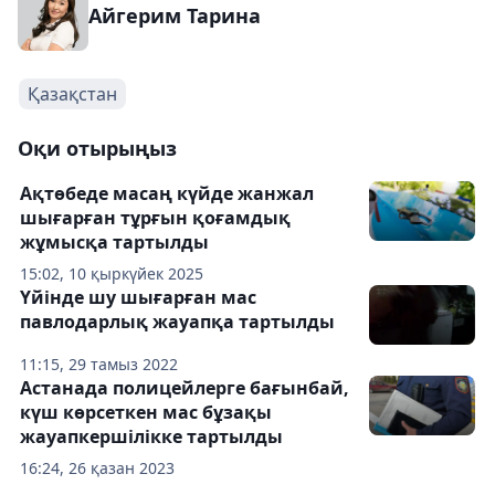
Айгерим Тарина
Қазақстан
Оқи отырыңыз
Ақтөбеде масаң күйде жанжал
шығарған тұрғын қоғамдық
жұмысқа тартылды
15:02, 10 қыркүйек 2025
Үйінде шу шығарған мас
павлодарлық жауапқа тартылды
11:15, 29 тамыз 2022
Астанада полицейлерге бағынбай,
күш көрсеткен мас бұзақы
жауапкершілікке тартылды
16:24, 26 қазан 2023