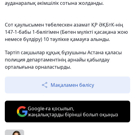
ауданаралық әкімшілік сотына жолданды.
Сот қаулысымен төбелескен азамат ҚР ӘҚБтК-нің
147-1-бабы 1-бөлігімен (Бөтен мүлікті қасақана жою
немесе бүлдіру) 10 тәулікке қамауға алынды.
Тәртіп сақшылар құқық бұзушыны Астана қаласы
полиция департаментінің арнайы қабылдау
орталығына орналастырды.
Мақаламен бөлісу
Google-ға қосылып,
жаңалықтарды бірінші болып оқыңыз