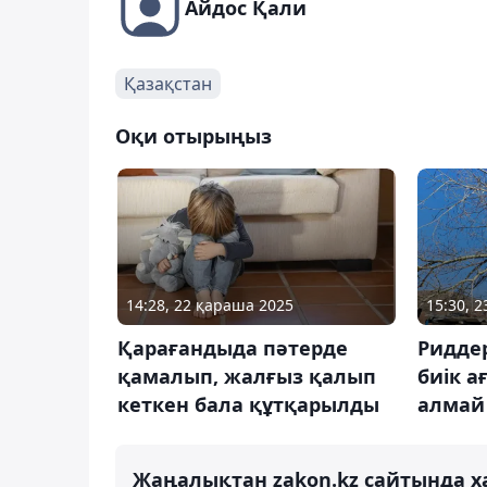
Айдос Қали
Қазақстан
Оқи отырыңыз
14:28, 22 қараша 2025
15:30, 2
Қарағандыда пәтерде
Ридде
қамалып, жалғыз қалып
биік а
кеткен бала құтқарылды
алмай
Жаңалықтан zakon.kz сайтында х