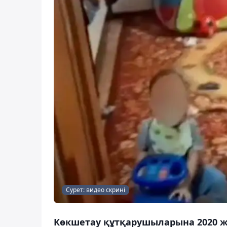
Сурет: видео скрині
Көкшетау құтқарушыларына 2020 жә