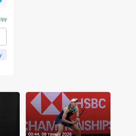
Кіру
у
00:44, 08 тамыз 2026