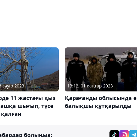
3 сәуір 2023
13:12, 01 қаңтар 2023
рде 11 жастағы қыз
Қарағанды ​​облысында е
ғашқа шығып, түсе
балықшы құтқарылды
 қалған
абардар болыңыз: