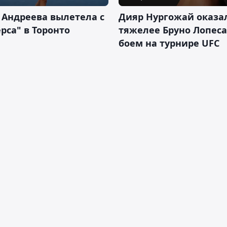
 Андреева вылетела с
Дияр Нургожай оказа
рса" в Торонто
тяжелее Бруно Лопеса
боем на турнире UFC