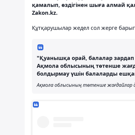
қамалып, өздігінен шыға алмай қа
Zakon.kz.
Құтқарушылар жедел сол жерге барып,
"Қуанышқа орай, балалар зардап
Ақмола облысының төтенше жағд
болдырмау үшін балаларды ешқа
Ақмола облысының төтенше жағдайлар д