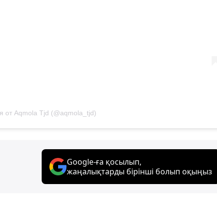
я от Aqmola Tjd (@aqmola_tjd)
Google-ға қосылып,
жаңалықтарды бірінші болып оқыңыз