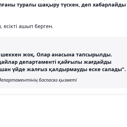
лғаны туралы шақыру түскен, деп хабарлайды
 есікті ашып берген.
 шеккен жоқ. Олар анасына тапсырылды.
айлар департаменті қайғылы жағдайды
шан үйде жалғыз қалдырмауды еске салады".
епартаментінің баспасөз қызметі