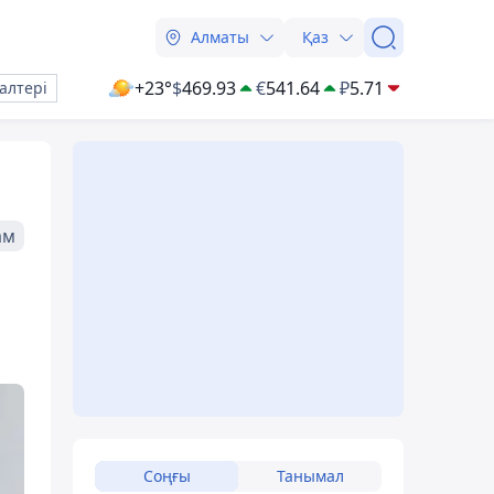
Алматы
Қаз
+23°
$
469.93
€
541.64
₽
5.71
алтері
ам
Соңғы
Танымал