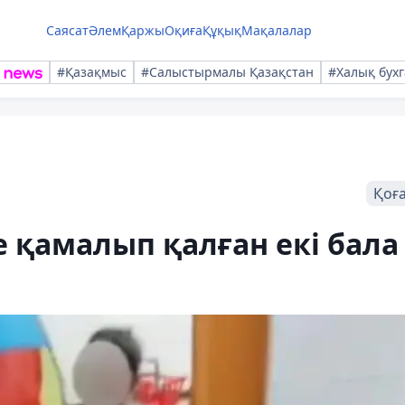
Саясат
Әлем
Қаржы
Оқиға
Құқық
Мақалалар
#Қазақмыс
#Салыстырмалы Қазақстан
#Халық бухг
Қоғ
 қамалып қалған екі бала