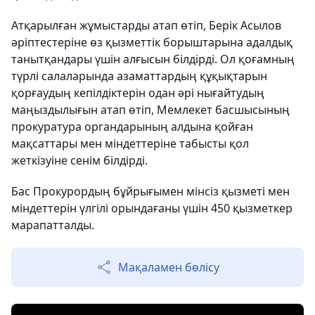
Атқарылған жұмыстарды атап өтіп, Берік Асылов
әріптестеріне өз қызметтік борыштарына адалдық
танытқандары үшін алғысын білдірді. Ол қоғамның
түрлі салаларында азаматтардың құқықтарын
қорғаудың кепілдіктерін одан әрі нығайтудың
маңыздылығын атап өтіп, Мемлекет басшысының
прокуратура органдарының алдына қойған
мақсаттары мен міндеттеріне табысты қол
жеткізуіне сенім білдірді.
Бас Прокурордың бұйрығымен мінсіз қызметі мен
міндеттерін үлгілі орындағаны үшін 450 қызметкер
марапатталды.
Мақаламен бөлісу