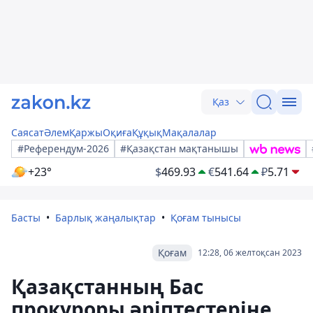
Қаз
Саясат
Әлем
Қаржы
Оқиға
Құқық
Мақалалар
#Референдум-2026
#Қазақстан мақтанышы
+23°
$
469.93
€
541.64
₽
5.71
Басты
Барлық жаңалықтар
Қоғам тынысы
Қоғам
12:28, 06 желтоқсан 2023
Қазақстанның Бас
прокуроры әріптестеріне