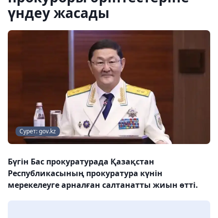
үндеу жасады
Сурет: gov.kz
Бүгін Бас прокуратурада Қазақстан
Республикасының прокуратура күнін
мерекелеуге арналған салтанатты жиын өтті.