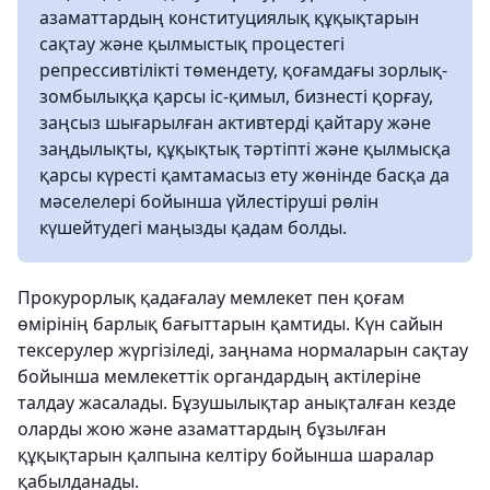
азаматтардың конституциялық құқықтарын
сақтау және қылмыстық процестегі
репрессивтілікті төмендету, қоғамдағы зорлық-
зомбылыққа қарсы іс-қимыл, бизнесті қорғау,
заңсыз шығарылған активтерді қайтару және
заңдылықты, құқықтық тәртіпті және қылмысқа
қарсы күресті қамтамасыз ету жөнінде басқа да
мәселелері бойынша үйлестіруші рөлін
күшейтудегі маңызды қадам болды.
Прокурорлық қадағалау мемлекет пен қоғам
өмірінің барлық бағыттарын қамтиды. Күн сайын
тексерулер жүргізіледі, заңнама нормаларын сақтау
бойынша мемлекеттік органдардың актілеріне
талдау жасалады. Бұзушылықтар анықталған кезде
оларды жою және азаматтардың бұзылған
құқықтарын қалпына келтіру бойынша шаралар
қабылданады.