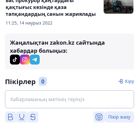
Бас прокурор қаңтардағы
қақтығыс кезінде қаза
тапқандардың санын жариялады
11:25, 14 наурыз 2022
Жаңалықтан zakon.kz сайтында
хабардар болыңыз:
Пікірлер
0
Кіру
Пікір жазу