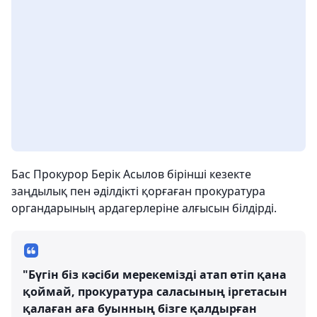
Бас Прокурор Берік Асылов бірінші кезекте
заңдылық пен әділдікті қорғаған прокуратура
органдарының ардагерлеріне алғысын білдірді.
"Бүгін біз кәсіби мерекемізді атап өтіп қана
қоймай, прокуратура саласының іргетасын
қалаған аға буынның бізге қалдырған