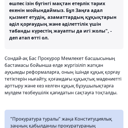
өшпес ізін бүгінгі мақтан етерлік тарих
екенін мойындаймыз. Бұл Заңға адал
қызмет етудің, азаматтардың құқықтарын
әділ қорғаудың және әділеттілік үшін
табанды күрестің жауапты да игі жолы", -
деп атап өтті ол.
Сондай-ақ Бас Прокурор Мемлекет басшысының
бастамасы бойынша елде жүргізіліп жатқан
ауқымды реформаларға, оның ішінде құқық қорғау
тетіктерін нығайту, қоғамдағы құқықтық мәдениетті
арттыру және кез келген құқық бұзушылықтарға
мүлдем төзбеушілік қағидатын сақтауға тоқталды.
"Прокуратура туралы" жаңа Конституциялық
заңның қабылдануы прокуратураның