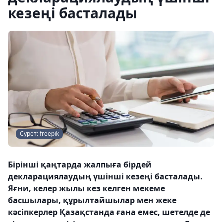
кезеңі басталады
Сурет: freepik
Бірінші қаңтарда жалпыға бірдей
декларациялаудың үшінші кезеңі басталады.
Яғни, келер жылы кез келген мекеме
басшылары, құрылтайшылар мен жеке
кәсіпкерлер Қазақстанда ғана емес, шетелде де