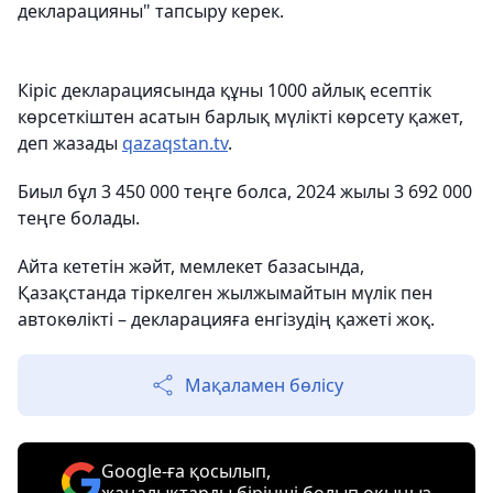
декларацияны" тапсыру керек.
Кіріс декларациясында құны 1000 айлық есептік
көрсеткіштен асатын барлық мүлікті көрсету қажет,
деп жазады
qazaqstan.tv
.
Биыл бұл 3 450 000 теңге болса, 2024 жылы 3 692 000
теңге болады.
Айта кететін жәйт, мемлекет базасында,
Қазақстанда тіркелген жылжымайтын мүлік пен
автокөлікті – декларацияға енгізудің қажеті жоқ.
Мақаламен бөлісу
Google-ға қосылып,