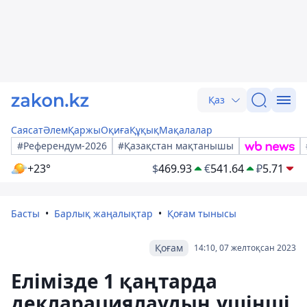
Қаз
Саясат
Әлем
Қаржы
Оқиға
Құқық
Мақалалар
#Референдум-2026
#Қазақстан мақтанышы
+23°
$
469.93
€
541.64
₽
5.71
Басты
Барлық жаңалықтар
Қоғам тынысы
Қоғам
14:10, 07 желтоқсан 2023
Елімізде 1 қаңтарда
декларациялаудың үшінші