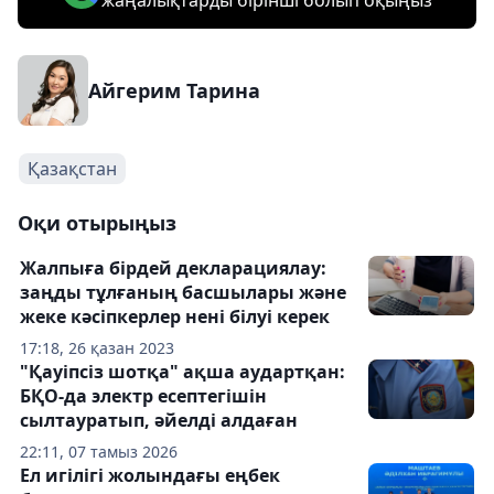
жаңалықтарды бірінші болып оқыңыз
Айгерим Тарина
Қазақстан
Оқи отырыңыз
Жалпыға бірдей декларациялау:
заңды тұлғаның басшылары және
жеке кәсіпкерлер нені білуі керек
17:18, 26 қазан 2023
"Қауіпсіз шотқа" ақша аудартқан:
БҚО-да электр есептегішін
сылтауратып, әйелді алдаған
22:11, 07 тамыз 2026
Ел игілігі жолындағы еңбек