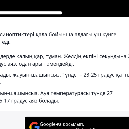
 синоптиктері қала бойынша алдағы үш күнге
еді.
здерде қалың қар, тұман. Желдің екпіні секундына 
ус аяз, одан ары төмендейді.
ды, жауын-шашынсыз. Түнде – 23-25 ​​градус қатт
.
уын-шашынсыз. Ауа температурасы түнде 27
5-17 градус аяз болады.
Google-ға қосылып,