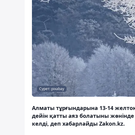
Сурет: pixabay
Алматы тұрғындарына 13-14 желтоқ
дейін қатты аяз болатыны жөнінд
келді, деп хабарлайды Zakon.kz.