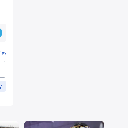
Кіру
у