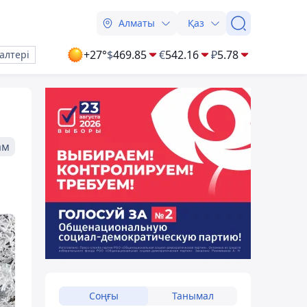
Алматы
Қаз
+27°
$
469.85
€
542.16
₽
5.78
алтері
ам
Соңғы
Танымал