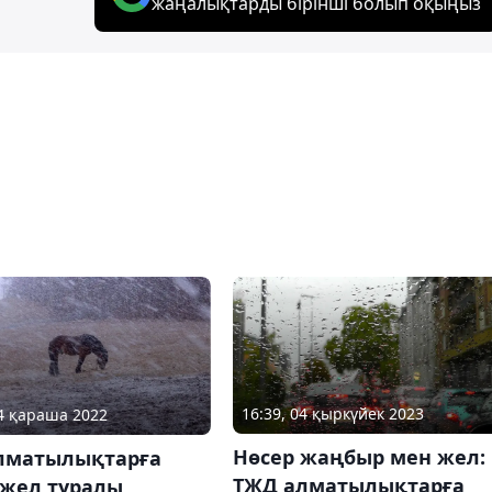
жаңалықтарды бірінші болып оқыңыз
16:39, 04 қыркүйек 2023
14 қараша 2022
Нөсер жаңбыр мен жел:
лматылықтарға
ТЖД алматылықтарға
 жел туралы