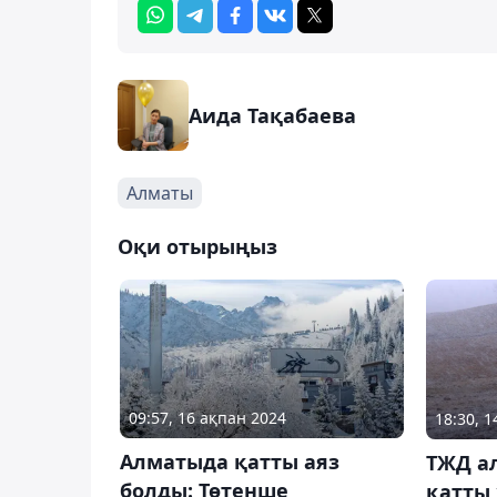
Аида Тақабаева
Алматы
Оқи отырыңыз
09:57, 16 ақпан 2024
18:30, 
Алматыда қатты аяз
ТЖД а
болды: Төтенше
қатты