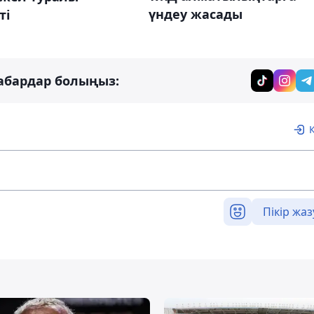
үндеу жасады
ті
абардар болыңыз:
Пікір жаз