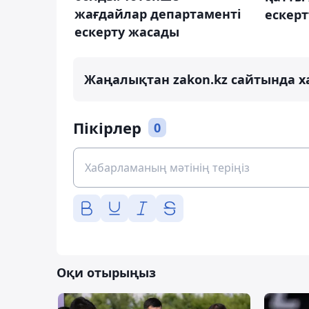
жағдайлар департаменті
ескерт
ескерту жасады
Жаңалықтан zakon.kz сайтында х
Пікірлер
0
Оқи отырыңыз