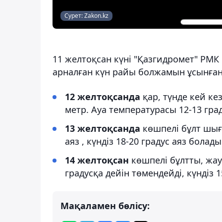
Сурет: Zakon.kz
11 желтоқсан күні "Қазгидромет" РМК
арналған күн райы болжамын ұсынған 
12 желтоқсанда
қар, түнде кей ке
метр. Ауа температурасы 12-13 град
13 желтоқсанда
көшпелі бұлт шыға
аяз , күндіз 18-20 градус аяз болады
14 желтоқсан
көшпелі бұлтты, жа
градусқа дейін төмендейді, күндіз 1
Мақаламен бөлісу: