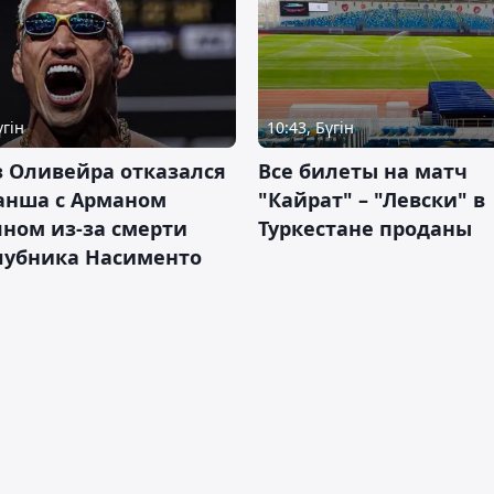
үгін
10:43, Бүгін
 Оливейра отказался
Все билеты на матч
анша с Арманом
"Кайрат" – "Левски" в
ном из-за смерти
Туркестане проданы
лубника Насименто