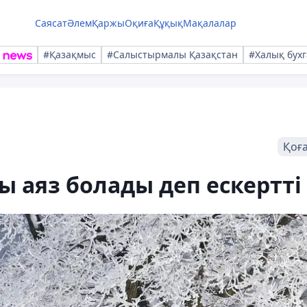
Саясат
Әлем
Қаржы
Оқиға
Құқық
Мақалалар
#Қазақмыс
#Салыстырмалы Қазақстан
#Халық бухг
Қоғ
 аяз болады деп ескертті