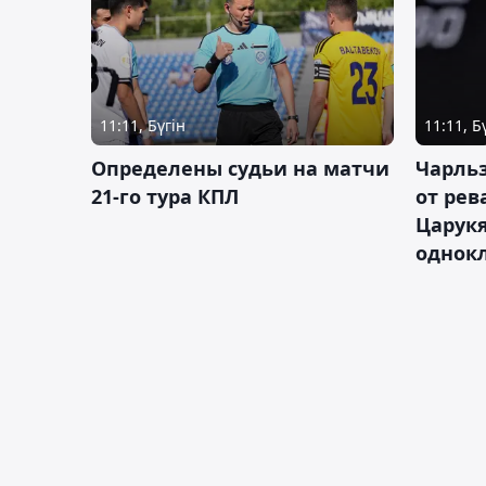
11:11, Бүгін
11:11, Б
Определены судьи на матчи
Чарльз
21-го тура КПЛ
от рев
Царукя
однок