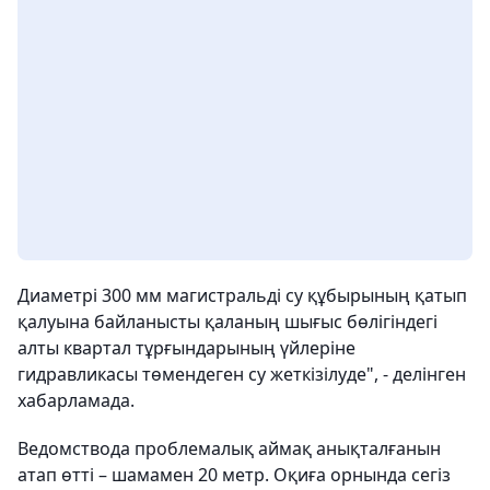
Диаметрі 300 мм магистральді су құбырының қатып
қалуына байланысты қаланың шығыс бөлігіндегі
алты квартал тұрғындарының үйлеріне
гидравликасы төмендеген су жеткізілуде", - делінген
хабарламада.
Ведомствода проблемалық аймақ анықталғанын
атап өтті – шамамен 20 метр. Оқиға орнында сегіз