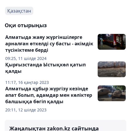
Қазақстан
Оқи отырыңыз
Алматыда жаяу жүргіншілерге
арналған өткелді су басты - әкімдік
түсініктеме берді
09:25, 11 шілде 2024
Қырғызстанда Ыстықкөл қатып
қалды
11:17, 16 қаңтар 2023
Алматыда құбыр жүргізу кезінде
апат болып, адамдар мен көліктер
балшыққа бөгіп қалды
20:11, 12 шілде 2023
Жаңалықтан zakon.kz сайтында