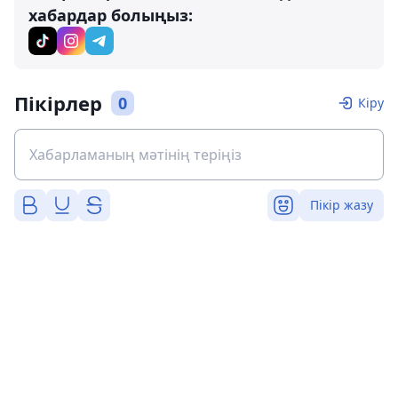
хабардар болыңыз:
Пікірлер
0
Кіру
Пікір жазу