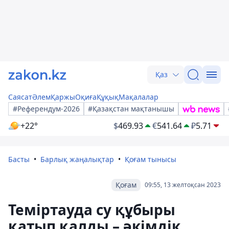
Қаз
Саясат
Әлем
Қаржы
Оқиға
Құқық
Мақалалар
#Референдум-2026
#Қазақстан мақтанышы
+22°
$
469.93
€
541.64
₽
5.71
Басты
Барлық жаңалықтар
Қоғам тынысы
Қоғам
09:55, 13 желтоқсан 2023
Теміртауда су құбыры
қатып қалды – әкімдік