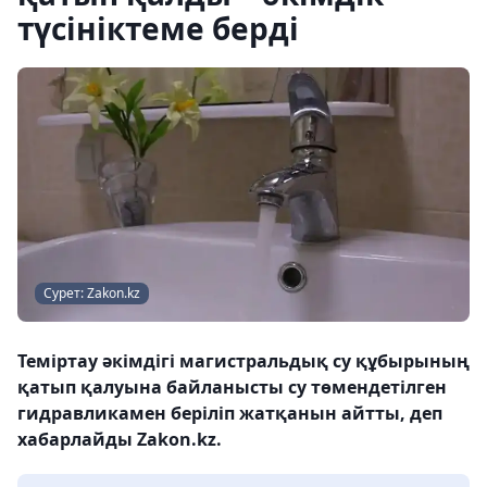
түсініктеме берді
Сурет: Zakon.kz
Теміртау әкімдігі магистральдық су құбырының
қатып қалуына байланысты су төмендетілген
гидравликамен беріліп жатқанын айтты, деп
хабарлайды Zakon.kz.