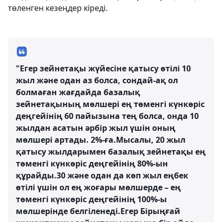
төленген кезеңдер кіреді.
"Егер зейнетақы жүйесіне қатысу өтілі 10
жыл және одан аз болса, сондай-ақ ол
болмаған жағдайда базалық
зейнетақының мөлшері ең төменгі күнкөріс
деңгейінің 60 пайызына тең болса, онда 10
жылдан асатын әрбір жыл үшін оның
мөлшері артады. 2%-ға.Мысалы, 20 жыл
қатысу жылдарымен базалық зейнетақы ең
төменгі күнкөріс деңгейінің 80%-ын
құрайды.30 және одан да көп жыл еңбек
өтілі үшін ол ең жоғары мөлшерде – ең
төменгі күнкөріс деңгейінің 100%-ы
мөлшерінде белгіленеді.Егер Бірыңғай