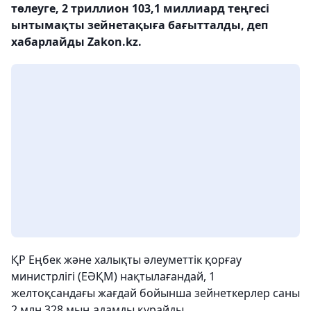
төлеуге, 2 триллион 103,1 миллиард теңгесі
ынтымақты зейнетақыға бағытталды, деп
хабарлайды Zakon.kz.
ҚР Еңбек және халықты әлеуметтік қорғау
министрлігі (ЕӘҚМ) нақтылағандай, 1
желтоқсандағы жағдай бойынша зейнеткерлер саны
2 млн 328 мың адамды құрайды.