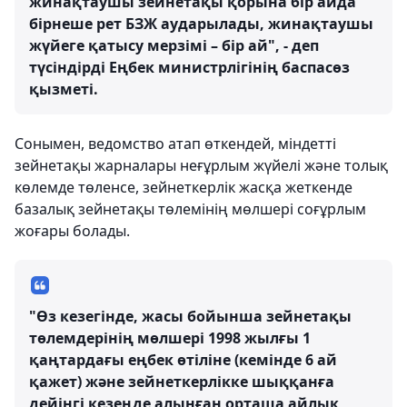
жинақтаушы зейнетақы қорына бір айда
бірнеше рет БЗЖ аударылады, жинақтаушы
жүйеге қатысу мерзімі – бір ай", - деп
түсіндірді Еңбек министрлігінің баспасөз
қызметі.
Сонымен, ведомство атап өткендей, міндетті
зейнетақы жарналары неғұрлым жүйелі және толық
көлемде төленсе, зейнеткерлік жасқа жеткенде
базалық зейнетақы төлемінің мөлшері соғұрлым
жоғары болады.
"Өз кезегінде, жасы бойынша зейнетақы
төлемдерінің мөлшері 1998 жылғы 1
қаңтардағы еңбек өтіліне (кемінде 6 ай
қажет) және зейнеткерлікке шыққанға
дейінгі кезеңде алынған орташа айлық