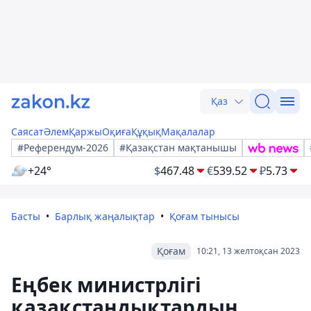
Қаз
Саясат
Әлем
Қаржы
Оқиға
Құқық
Мақалалар
#Референдум-2026
#Қазақстан мақтанышы
+24°
$
467.48
€
539.52
₽
5.73
Басты
Барлық жаңалықтар
Қоғам тынысы
Қоғам
10:21, 13 желтоқсан 2023
Еңбек министрлігі
қазақстандықтардың