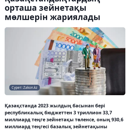
орташа зейнетақы
мөлшерін жариялады
Сурет: Zakon.kz
Қазақстанда 2023 жылдың басынан бері
республикалық бюджеттен 3 триллион 33,7
миллиард теңге зейнетақы төленсе, оның 930,6
миллиард теңгесі базалық зейнетақыны