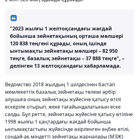
"2023 жылғы 1 желтоқсандағы жағдай
бойынша зейнетақының орташа мөлшері
120 838 теңгені құрады, оның ішінде
ынтымақты зейнетақы мөлшері – 82 950
теңге, базалық зейнетақы – 37 888 теңге", –
делінген 13 желтоқсандағы хабарламада.
Ведомство 2018 жылдың 1 шілдесінен бастап
мемлекеттік базалық зейнетақы төлемі әрбір
алушыға оның зейнетақы жүйесіне қатысу өтілі
ескеріле отырып, жеке тағайындалатынын еске
салды. Бұл ретте, зейнетақы жүйесіне қатысу өтіліне
1998 жылғы 1 қаңтардағы жағдай бойынша
ынтымақтастығы жүйесінде әзірленген еңбек өтілі,
сондай-ақ міндетті зейнетақы жарналары (МЗЖ)