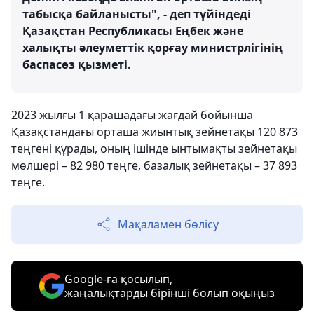
табысқа байланысты", - деп түйіндеді
Қазақстан Республикасы Еңбек және
халықты әлеуметтік қорғау министрлігінің
баспасөз қызметі.
2023 жылғы 1 қарашадағы жағдай бойынша
Қазақстандағы орташа жиынтық зейнетақы 120 873
теңгені құрады, оның ішінде ынтымақты зейнетақы
мөлшері – 82 980 теңге, базалық зейнетақы – 37 893
теңге.
Мақаламен бөлісу
Google-ға қосылып,
жаңалықтарды бірінші болып оқыңыз