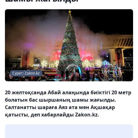
Сурет: Zakon.kz
20 желтоқсанда Абай алаңында биіктігі 20 метр
болатын бас шыршаның шамы жағылды.
Салтанатты шараға Аяз ата мен Ақшақар
қатысты, деп хабарлайды Zakon.kz.