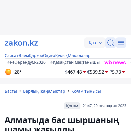
Қаз
Саясат
Әлем
Қаржы
Оқиға
Құқық
Мақалалар
#Референдум-2026
#Қазақстан мақтанышы
+28°
$
467.48
€
539.52
₽
5.73
Басты
Барлық жаңалықтар
Қоғам тынысы
Қоғам
21:47, 20 желтоқсан 2023
Алматыда бас шыршаның
шамы жағылды