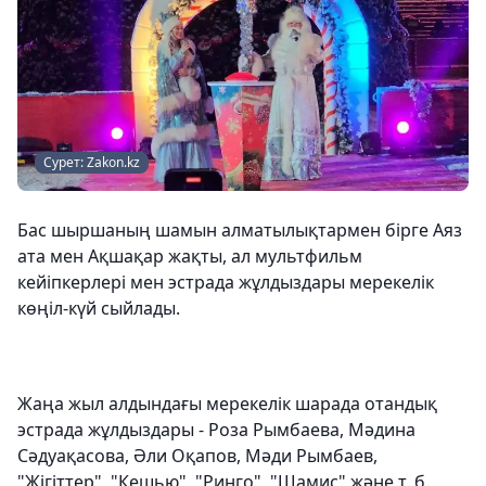
Сурет: Zakon.kz
Бас шыршаның шамын алматылықтармен бірге Аяз
ата мен Ақшақар жақты, ал мультфильм
кейіпкерлері мен эстрада жұлдыздары мерекелік
көңіл-күй сыйлады.
Жаңа жыл алдындағы мерекелік шарада отандық
эстрада жұлдыздары - Роза Рымбаева, Мәдина
Сәдуақасова, Әли Оқапов, Мәди Рымбаев,
"Жігіттер", "Кешью", "Ринго", "Шамис" және т. б.