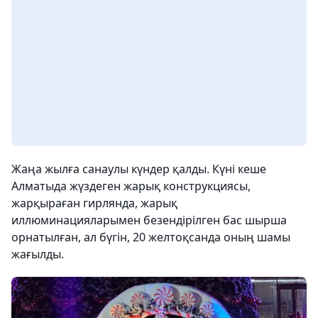
Жаңа жылға санаулы күндер қалды. Күні кеше
Алматыда жүздеген жарық конструкциясы,
жарқыраған гирлянда, жарық
иллюминацияларымен безендірілген бас шырша
орнатылған, ал бүгін, 20 желтоқсанда оның шамы
жағылды.