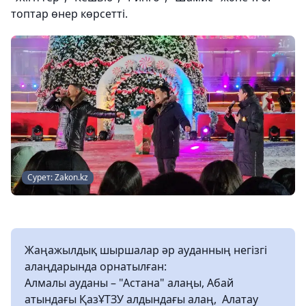
топтар өнер көрсетті.
Сурет: Zakon.kz
Жаңажылдық шыршалар әр ауданның негізгі
алаңдарында орнатылған:
Алмалы ауданы – "Астана" алаңы, Абай
атындағы ҚазҰТЗУ алдындағы алаң, Алатау