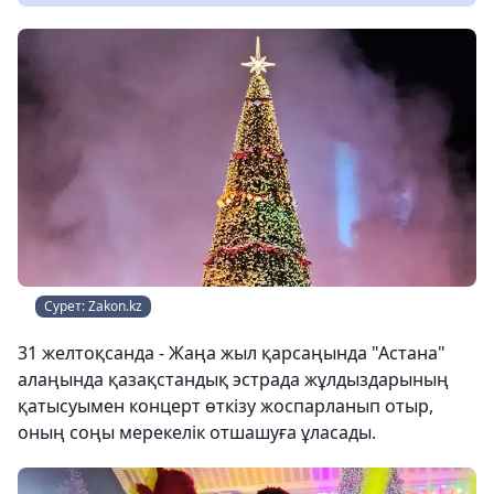
Сурет: Zakon.kz
31 желтоқсанда - Жаңа жыл қарсаңында "Астана"
алаңында қазақстандық эстрада жұлдыздарының
қатысуымен концерт өткізу жоспарланып отыр,
оның соңы мерекелік отшашуға ұласады.