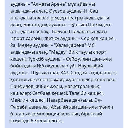
ауданы – "Алматы Арена" мұз айдыны
алдындағы алаң, Әуезов ауданы-Н. Сац
атындағы жасөспірімдер театры алдындағы
алаң, Бостандық ауданы – Тұңғыш Президент
атындағы саябақ, Балуан Шолақ атындағы
спорт сарайы, Жетісу ауданы – Серіков көшесі,
2а, Медеу ауданы – "Халық арена" МС
алдындағы алаң, "Медеу" биік таулы спорт
кешені, Түрксіб ауданы – Сейфуллин даңғылы
бойындағы №6 оқушылар үйі, Наурызбай
ауданы – Шұғыла ш/а, 347. Сондай -ақ қаланың
қоғамдық кеңістігі, жаяу жүргіншілер көшелері-
Панфилов, Жібек жолы, магистральдық
көшелер: Сәтбаев көшесі, Төле би көшесі,
Майлин көшесі, Назарбаев даңғылы, Әл-
Фараби даңғылы, Абылай хан даңғылы және т.
б. жарық композицияларының бірыңғай
стилінде безендірілген.