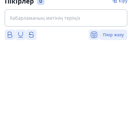
Пікірлер
0
Кіру
Пікір жазу