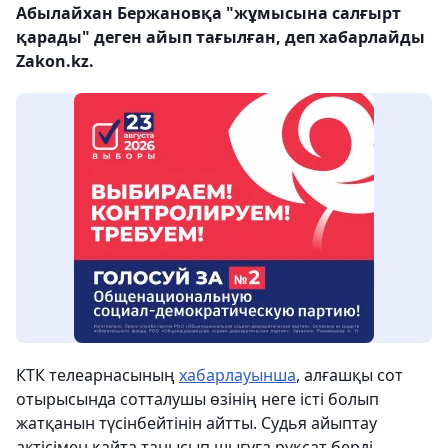
Абылайхан Бержановқа "жұмысына салғырт
қарады" деген айып тағылған, деп хабарлайды
Zakon.kz.
КТК телеарнасының
хабарлауынша
, алғашқы сот
отырысында сотталушы өзінің неге істі болып
жатқанын түсінбейтінін айтты. Судья айыптау
актісімен қайта танысып шығуға рұқсат берді.