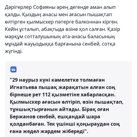
Дәрігерлер Софияны әрең дегенде аман алып
қалды. Қыздың анасы мен ағасын пышақтап
өлтірген қылмыскер пәтерге балконнан кірген.
Кейін ұсталып, абақтыда өзіне қол салған. Қазір
марқұм сотталушының ата-анасы баласының
мұндай жауыздыққа барғанына сенбей, сотқа
жүгінді.
"29 наурыз күні кәмелетке толмаған
Игнатьева пышақ жарақатын алған соң
бірнеше рет 112 қызметіне хабарласқан.
Қылмыскер ағасын өлтіріп, өзін пышақтап,
тұншықтырғанын айтады. Бірақ оған
Бержанов сенбей, ешқандай шара
қолданбаған. Тек үшінші қоңыраудан соң
ғана жедел жәрдем жібереді".