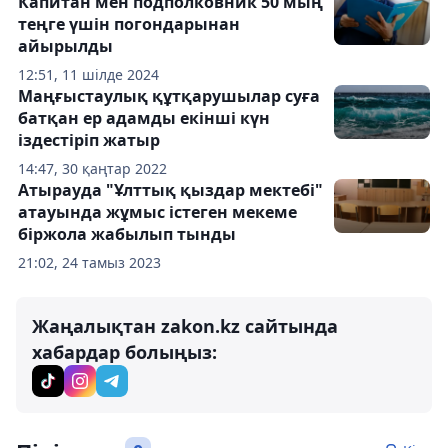
Капитан мен подполковник 50 мың
теңге үшін погондарынан
айырылды
12:51, 11 шілде 2024
Маңғыстаулық құтқарушылар суға
батқан ер адамды екінші күн
іздестіріп жатыр
14:47, 30 қаңтар 2022
Атырауда "Ұлттық қыздар мектебі"
атауында жұмыс істеген мекеме
біржола жабылып тынды
21:02, 24 тамыз 2023
Жаңалықтан zakon.kz сайтында
хабардар болыңыз: