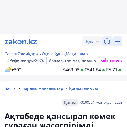
Қаз
Саясат
Әлем
Қаржы
Оқиға
Құқық
Мақалалар
#Референдум-2026
#Қазақстан мақтанышы
+30°
$
469.93
€
541.64
₽
5.71
Басты
Барлық жаңалықтар
Қоғам тынысы
Қоғам
00:08, 21 желтоқсан 2023
Ақтөбеде қансырап көмек
сұраған жасөспірімді