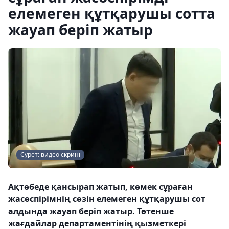
елемеген құтқарушы сотта
жауап беріп жатыр
Сурет: видео скрині
Ақтөбеде қансырап жатып, көмек сұраған
жасөспірімнің сөзін елемеген құтқарушы сот
алдында жауап беріп жатыр. Төтенше
жағдайлар департаментінің қызметкері