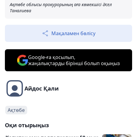
Ақтөбе облысы прокурорының аға көмекшісі Әсел
Таналиева
Мақаламен бөлісу
Google-ға қосылып,
жаңалықтарды бірінші болып оқыңыз
Айдос Қали
Ақтөбе
Оқи отырыңыз