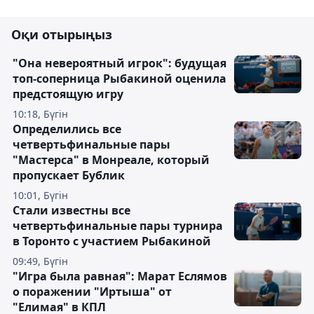
Оқи отырыңыз
"Она невероятный игрок": будущая
топ-соперница Рыбакиной оценила
предстоящую игру
10:18, Бүгін
Определились все
четвертьфинальные пары
"Мастерса" в Монреале, который
пропускает Бублик
10:01, Бүгін
Стали известны все
четвертьфинальные пары турнира
в Торонто с участием Рыбакиной
09:49, Бүгін
"Игра была равная": Марат Еслямов
о поражении "Иртыша" от
"Елимая" в КПЛ