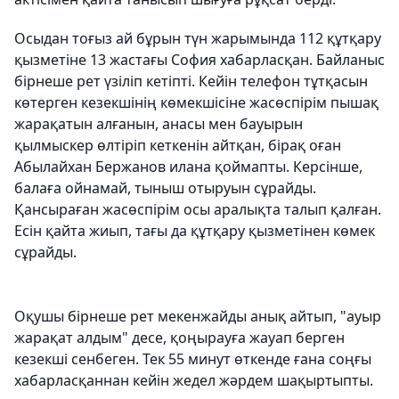
Осыдан тоғыз ай бұрын түн жарымында 112 құтқару
қызметіне 13 жастағы София хабарласқан. Байланыс
бірнеше рет үзіліп кетіпті. Кейін телефон тұтқасын
көтерген кезекшінің көмекшісіне жасөспірім пышақ
жарақатын алғанын, анасы мен бауырын
қылмыскер өлтіріп кеткенін айтқан, бірақ оған
Абылайхан Бержанов илана қоймапты. Керсінше,
балаға ойнамай, тыныш отыруын сұрайды.
Қансыраған жасөспірім осы аралықта талып қалған.
Есін қайта жиып, тағы да құтқару қызметінен көмек
сұрайды.
Оқушы бірнеше рет мекенжайды анық айтып, "ауыр
жарақат алдым" десе, қоңырауға жауап берген
кезекші сенбеген. Тек 55 минут өткенде ғана соңғы
хабарласқаннан кейін жедел жәрдем шақыртыпты.