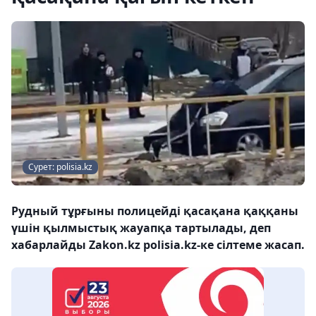
Сурет: polisia.kz
Рудный тұрғыны полицейді қасақана қаққаны
үшін қылмыстық жауапқа тартылады, деп
хабарлайды Zakon.kz polisia.kz-ке сілтеме жасап.