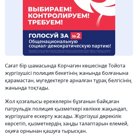
Сағат бір шамасында Корчагин көшесінде Тойота
жүргізушісі полиция бекетінің жанында болғанына
қарамастан, мүгедектерге арналған тұрақ белгісінің
жанында тоқтады.
Жол қозғалысы ережелерін бұзғанын байқаған
патрульдік полиция қызметкері көлікке жақындап,
жүргізушіге ескерту жасады. Жүргізуші дөрекілік
көрсетіп, қызметкердің заңды талаптарын елемей,
оқиға орнынан қашуға тырысқан.