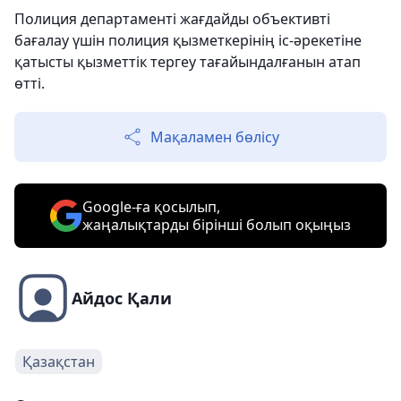
Полиция департаменті жағдайды объективті
бағалау үшін полиция қызметкерінің іс-әрекетіне
қатысты қызметтік тергеу тағайындалғанын атап
өтті.
Мақаламен бөлісу
Google-ға қосылып,
жаңалықтарды бірінші болып оқыңыз
Айдос Қали
Қазақстан