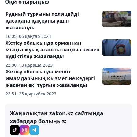
Оқи отырыңыз
Рудный тұрғыны полицейді
қасақана қаққаны үшін
жазаланды
16:05, 06 қаңтар 2024
Жетісу облысында орманнан
мыңға жуық ағашты заңсыз кескен
күдіктілер жазаланды
22:00, 13 қараша 2023
Жетісу облысында мешіт
имамдарының қызметіне кедергі
жасаған екі тұрғын жазаланды
22:51, 25 қыркүйек 2023
Жаңалықтан zakon.kz сайтында
хабардар болыңыз: