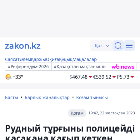
Қаз
Саясат
Әлем
Қаржы
Оқиға
Құқық
Мақалалар
#Референдум-2026
#Қазақстан мақтанышы
+33°
$
467.48
€
539.52
₽
5.73
Басты
Барлық жаңалықтар
Қоғам тынысы
Қоғам
19:42, 22 желтоқсан 2023
Рудный тұрғыны полицейді
қасақана қағып кеткен