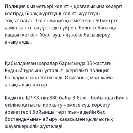
Полиция қызметкері көліктің қозғалысына кедергі
келтірді, бірақ жүргізуші көлікті жүргізуін
тоқтатпаған. Ол полиция қызметкерін 50 метрге
дейін капоттың үстінде сүйреп, белгісіз бағытқа
қашып кеткен. Жүргізушінің жеке басы дереу
анықталды.
Қабылданған шаралар барысында 35 жастағы
Рудный тұрғыны ұсталып, жергілікті полиция
басқармасына жеткізілді. Оқиғаның мән-жайы
анықталып жатыр.
Күдіктіге ҚР ҚК-нің 380-бабы 3-бөлігі бойынша (Билік
өкіліне қатысты қорқыту немесе күш көрсету
әрекеттері) бойынша төрт жылға дейін бас
бостандығынан айыру жазасымен қылмыстық
жауапкершілік жүктеледі.