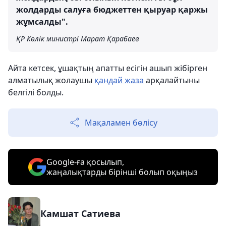
жолдарды салуға бюджеттен қыруар қаржы
жұмсалды".
ҚР Көлік министрі Марат Қарабаев
Айта кетсек, ұшақтың апатты есігін ашып жібірген
алматылық жолаушы
қандай жаза
арқалайтыны
белгілі болды.
Мақаламен бөлісу
Google-ға қосылып,
жаңалықтарды бірінші болып оқыңыз
Камшат Сатиева