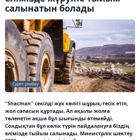
салынатын болады
Сурет: pixabay
"Shacman" секілді жүк көлігі шұрық-тесік етіп,
жол сапасын құртады. Ал ақылы жолға
төленетін ақша бұл шығынды өтемейді.
Сондықтан бұл көлік түрін пайдалануға біздің
елімізде тыйым салынады. Министрлік шектеу