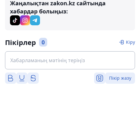
Жаңалықтан zakon.kz сайтында
хабардар болыңыз:
Пікірлер
0
Кіру
Пікір жазу