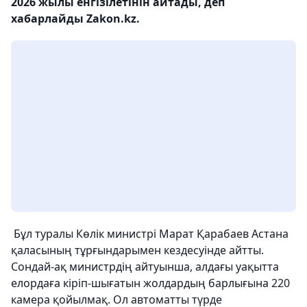
2026 жылы енгізілетінін айтады, деп
хабарлайды Zakon.kz.
Бұл туралы Көлік министрі Марат Қарабаев Астана
қаласының тұрғындарымен кездесуінде айтты.
Сондай-ақ министрдің айтуынша, алдағы уақытта
елордаға кіріп-шығатын жолдардың барлығына 220
камера қойылмақ. Ол автоматты түрде