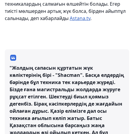
техникалардың салмағын өлшейтін болады. Егер
тиісті мөлшерден артық жүк болса, бірден айыппұл
салынады, деп хабарлайды
Astana.tv
.
"Жолдың сапасын құртатын жүк
көліктерінің бірі - "Shacman". Басқа елдердің
бәрінде бұл техника тек карьерде жүреді.
Бізде ғана магистральды жолдарда жүруге
рұқсат етілген. Шектеуді биыл қоямыз
дегенбіз. Бірақ кәсіпкерлердің де жағдайын
ойлаған дұрыс. Қазір елімізге дәл осы
техника ағылып келіп жатыр. Батыс
Қазақстан облысына барсаңыз жаңа
жолдардың өзі ойылып кеткен. Ал бұл