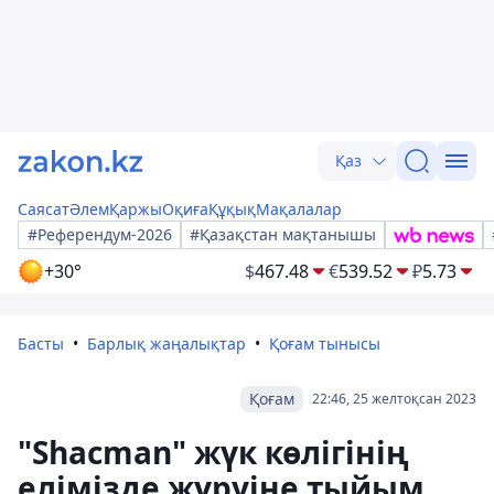
Қаз
Саясат
Әлем
Қаржы
Оқиға
Құқық
Мақалалар
#Референдум-2026
#Қазақстан мақтанышы
+30°
$
467.48
€
539.52
₽
5.73
Басты
Барлық жаңалықтар
Қоғам тынысы
Қоғам
22:46, 25 желтоқсан 2023
"Shacman" жүк көлігінің
елімізде жүруіне тыйым