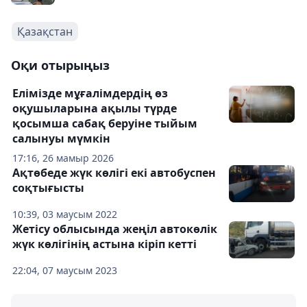
Қазақстан
Оқи отырыңыз
Елімізде мұғалімдердің өз
оқушыларына ақылы түрде
қосымша сабақ беруіне тыйым
салынуы мүмкін
17:16, 26 мамыр 2026
Ақтөбеде жүк көлігі екі автобуспен
соқтығысты
10:39, 03 маусым 2022
Жетісу облысында жеңіл автокөлік
жүк көлігінің астына кіріп кетті
22:04, 07 маусым 2023