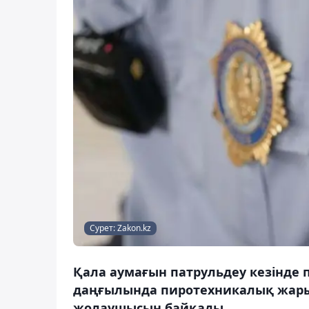
Сурет: Zakon.kz
Қала аумағын патрульдеу кезінде 
даңғылында пиротехникалық жары
жолаушысын байқады.