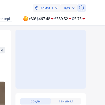
Алматы
Қаз
+30°
$
467.48
€
539.52
₽
5.73
алтері
ам
Соңғы
Танымал