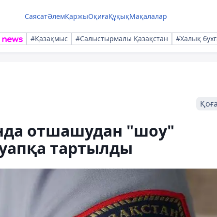
Саясат
Әлем
Қаржы
Оқиға
Құқық
Мақалалар
#Қазақмыс
#Салыстырмалы Қазақстан
#Халық бухг
Қоғ
да отшашудан "шоу"
ауапқа тартылды