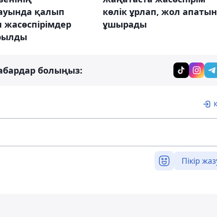
ауында қалып
көлік ұрлап, жол апаты
 жасөспірімдер
ұшырады
рылды
абардар болыңыз:
Пікір жаз