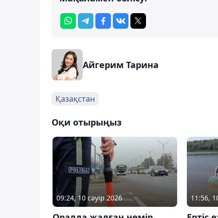
Айгерим Тарина
Қазақстан
Оқи отырыңыз
09:24, 10 сәуір 2026
11:56, 
Оралда жалған нөмір
Ертіс 