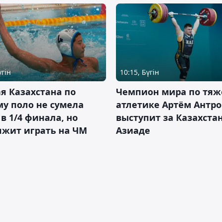
үгін
10:15, Бүгін
я Казахстана по
Чемпион мира по тяж
у поло не сумела
атлетике Артём Антро
в 1/4 финала, но
выступит за Казахста
лжит играть на ЧМ
Азиаде