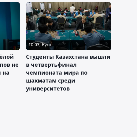
10:03, Бүгін
ёлой
Студенты Казахстана вышли
пов не
в четвертьфинал
н на
чемпионата мира по
шахматам среди
университетов