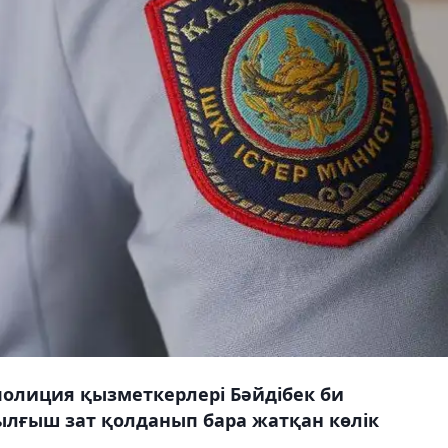
полиция қызметкерлері Бәйдібек би
лғыш зат қолданып бара жатқан көлік