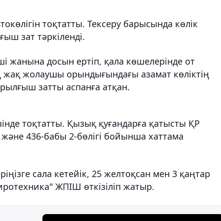
токөлігін тоқтатты. Тексеру барысында көлік
ыш зат тәркіленді.
уші жанына досын ертіп, қала көшелерінде от
ң жақ жолаушы орындығындағы азамат көліктің
рылғыш затты аспанға атқан.
інде тоқтатты. Қызық қуғандарға қатысты ҚР
ы және 436-бабы 2-бөлігі бойынша хаттама
іңізге сала кетейік, 25 желтоқсан мен 3 қаңтар
иротехника" ЖПІШ өткізіліп жатыр.