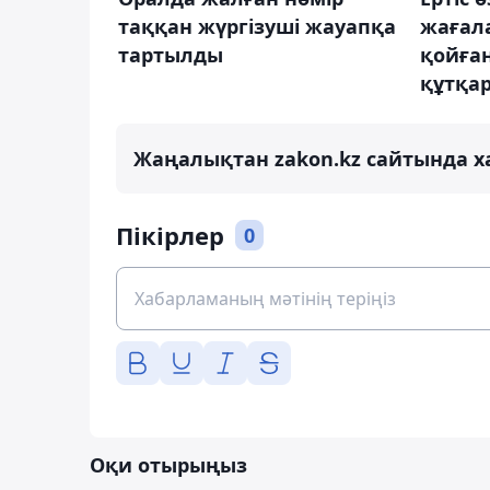
таққан жүргізуші жауапқа
жағал
тартылды
қойған
құтқа
Жаңалықтан zakon.kz сайтында х
Пікірлер
0
Оқи отырыңыз