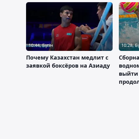
10:44, Бүгін
10:28, Б
Почему Казахстан медлит с
Сборна
заявкой боксёров на Азиаду
водном
выйти 
продо