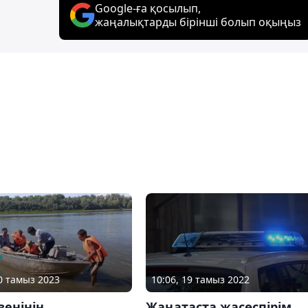
Google-ға қосылып,
жаңалықтарды бірінші болып оқыңыз
10 тамыз 2023
10:06, 19 тамыз 2022
өзенінің
Жаңатаста жасөспірім