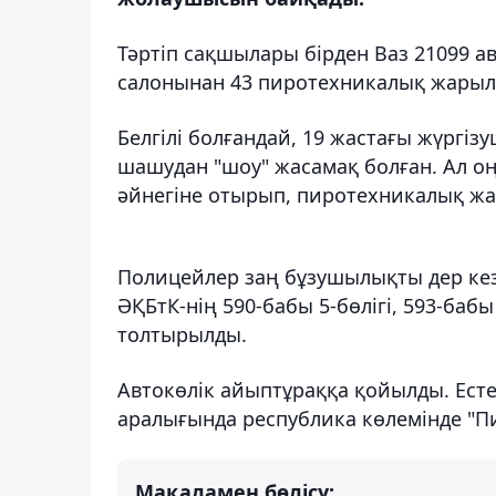
Тәртіп сақшылары бірден Ваз 21099 ав
салонынан 43 пиротехникалық жарылғ
Белгілі болғандай, 19 жастағы жүргіз
шашудан "шоу" жасамақ болған. Ал о
әйнегіне отырып, пиротехникалық жа
Полицейлер заң бұзушылықты дер кез
ӘҚБтК-нің 590-бабы 5-бөлігі, 593-баб
толтырылды.
Автокөлік айыптұраққа қойылды. Естер
аралығында республика көлемінде "П
Мақаламен бөлісу: