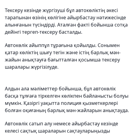
Тексеру кезінде жүргізуші бұл автокөліктің әкесі
тарапынан өзінің көлігіне айырбастау нәтижесінде
алынғанын түсіндірді. Аталған факті бойынша сотқа
дейінгі тергеп-тексеру басталды.
Автокөлік айыппұл тұрағына қойылды. Сонымен
қатар көліктің шығу тегін және істің барлық мән-
жайын анықтауға бағытталған қосымша тексеру
шаралары жүргізілуде.
Алдын ала мәліметтер бойынша, бұл автокөлік
басқа тұлғаға тіркелген көлікпен байланысты болуы
мүмкін. Қазіргі уақытта полиция қызметкерлері
болған оқиғаның барлық мән-жайларын анықтауда.
Автокөлік сатып алу немесе айырбастау кезінде
келесі сақтық шараларын сақтауларыңызды