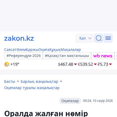
Қаз
Саясат
Әлем
Қаржы
Оқиға
Құқық
Мақалалар
#Референдум-2026
#Қазақстан мақтанышы
+19°
$
467.48
€
539.52
₽
5.73
Басты
Барлық жаңалықтар
Оқиғалар туралы жаңалықтар
Оқиғалар
09:24, 10 сәуір 2026
Оралда жалған нөмір