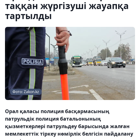
таққан жүргізуші жауапқа
тартылды
Фото: Zakon.kz
Орал қаласы полиция басқармасының
патрульдік полиция батальонының
қызметкерлері патрульдеу барысында жалған
мемлекеттік тіркеу нөмірлік белгісін пайдалану