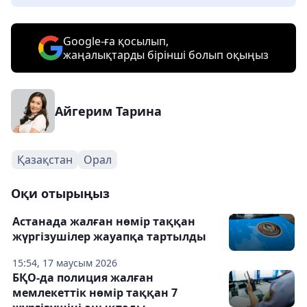
Google-ға қосылып,
жаңалықтарды бірінші болып оқыңыз
Айгерим Тарина
Қазақстан
Орал
Оқи отырыңыз
Астанада жалған нөмір таққан
жүргізушілер жауапқа тартылды
15:54, 17 маусым 2026
БҚО-да полиция жалған
мемлекеттік нөмір таққан 7