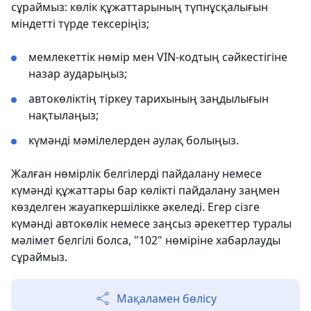
сұраймыз: көлік құжаттарының түпнұсқалығын
міндетті түрде тексеріңіз;
мемлекеттік нөмір мен VIN-кодтың сәйкестігіне
назар аударыңыз;
автокөліктің тіркеу тарихының заңдылығын
нақтылаңыз;
күмәнді мәмілелерден аулақ болыңыз.
Жалған нөмірлік белгілерді пайдалану немесе
күмәнді құжаттары бар көлікті пайдалану заңмен
көзделген жауапкершілікке әкеледі. Егер сізге
күмәнді автокөлік немесе заңсыз әрекеттер туралы
мәлімет белгілі болса, "102" нөміріне хабарлауды
сұраймыз.
Мақаламен бөлісу