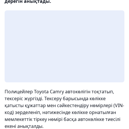
дерегін анықтады.
Полицейлер Toyota Camry автокөлігін тоқтатып,
тексеріс жүргізді. Тексеру барысында көлікке
қатысты құжаттар мен сәйкестендіру нөмірлері (VIN-
код) зерделеніп, нәтижесінде көлікке орнатылған
мемлекеттік тіркеу нөмірі басқа автокөлікке тиесілі
екені анықталды.