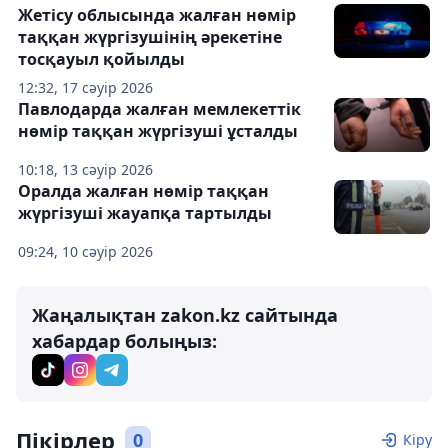
Жетісу облысында жалған нөмір
таққан жүргізушінің әрекетіне
тосқауыл қойылды
12:32, 17 сәуір 2026
Павлодарда жалған мемлекеттік
нөмір таққан жүргізуші ұсталды
10:18, 13 сәуір 2026
Оралда жалған нөмір таққан
жүргізуші жауапқа тартылды
09:24, 10 сәуір 2026
Жаңалықтан zakon.kz сайтында
хабардар болыңыз:
Пікірлер
0
Кіру