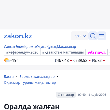
Қаз
Саясат
Әлем
Қаржы
Оқиға
Құқық
Мақалалар
#Референдум-2026
#Қазақстан мақтанышы
+19°
$
467.48
€
539.52
₽
5.73
Басты
Барлық жаңалықтар
Оқиғалар туралы жаңалықтар
Оқиғалар
09:40, 16 сәуір 2026
Оралда жалған