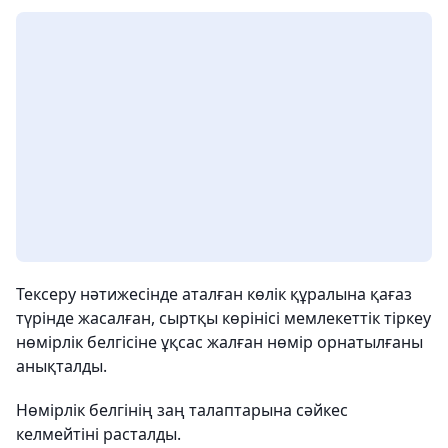
Тексеру нәтижесінде аталған көлік құралына қағаз
түрінде жасалған, сыртқы көрінісі мемлекеттік тіркеу
нөмірлік белгісіне ұқсас жалған нөмір орнатылғаны
анықталды.
Нөмірлік белгінің заң талаптарына сәйкес
келмейтіні расталды.