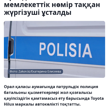
мемлекеттік нөмір таққан
жүргізуші ұсталды
Фото: Zakon.kz/Екатерина Елисеева
Орал қаласы аумағында патрульдік полиция
батальоны қызметкерлері жол қозғалысы
қауіпсіздігін қамтамасыз ету барысында Toyota
Hilux маркалы автокөлікті тоқтатты.