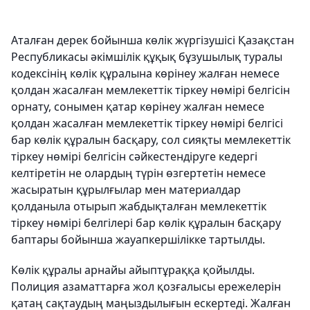
Аталған дерек бойынша көлік жүргізушісі Қазақстан
Республикасы әкімшілік құқық бұзушылық туралы
кодексінің көлiк құралына көрiнеу жалған немесе
қолдан жасалған мемлекеттiк тiркеу нөмiрi белгiсiн
орнату, сонымен қатар көрiнеу жалған немесе
қолдан жасалған мемлекеттiк тiркеу нөмiрi белгiсi
бар көлiк құралын басқару, сол сияқты мемлекеттiк
тiркеу нөмiрi белгiсiн сәйкестендіруге кедергі
келтіретін не олардың түрін өзгертетін немесе
жасыратын құрылғылар мен материалдар
қолданыла отырып жабдықталған мемлекеттiк
тiркеу нөмiрi белгiлерi бар көлiк құралын басқару
баптары бойынша жауапкершілікке тартылды.
Көлік құралы арнайы айыптұраққа қойылды.
Полиция азаматтарға жол қозғалысы ережелерін
қатаң сақтаудың маңыздылығын ескертеді. Жалған