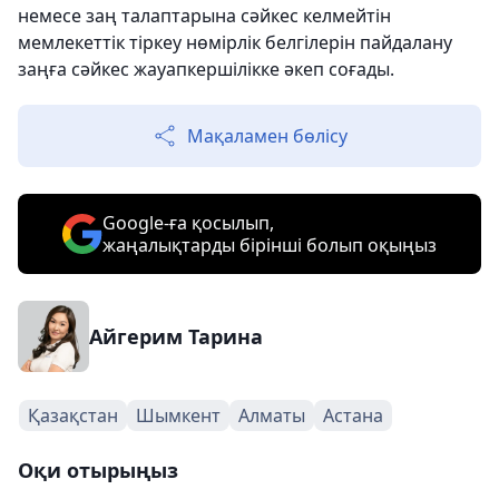
немесе заң талаптарына сәйкес келмейтін
мемлекеттік тіркеу нөмірлік белгілерін пайдалану
заңға сәйкес жауапкершілікке әкеп соғады.
Мақаламен бөлісу
Google-ға қосылып,
жаңалықтарды бірінші болып оқыңыз
Айгерим Тарина
Қазақстан
Шымкент
Алматы
Астана
Оқи отырыңыз