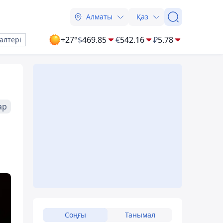
Алматы
Қаз
+27°
$
469.85
€
542.16
₽
5.78
алтері
ар
Соңғы
Танымал