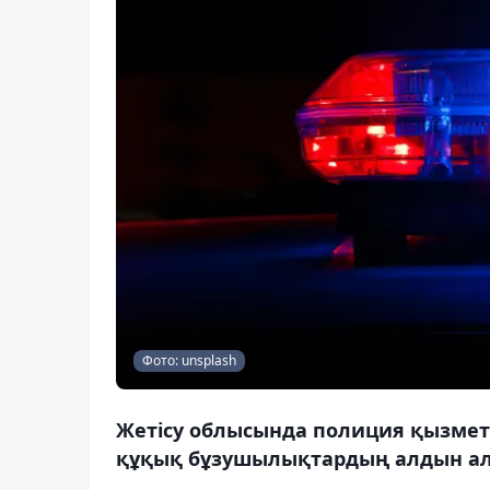
Фото: unsplash
Жетісу облысында полиция қызметк
құқық бұзушылықтардың алдын алу