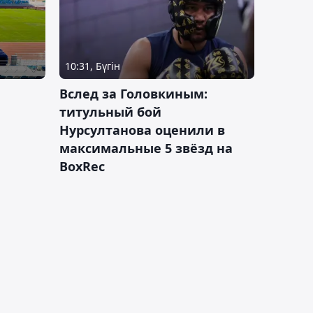
10:31, Бүгін
Вслед за Головкиным:
титульный бой
Нурсултанова оценили в
максимальные 5 звёзд на
BoxRec