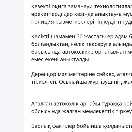
Кезекті оқиға заманауи технологиял
әрекеттерді дер кезінде анықтауға мү
полиция қызметкерлерінің күдігін туд
Көлікті шамамен 30 жастағы ер адам ба
болғандықтан, көлік тексеруге алынд
барысында автокөлікке орнатылған мем
емес екені анықталды.
Дерекқор мәліметтеріне сәйкес, аталғ
тіркелген. Осылайша жүргізушінің жал
Аталған автокөлік арнайы тұраққа қо
облысында жалған мемлекеттік тіркеу
Барлық фактілер бойынша қолданыста