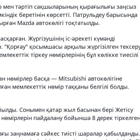
ар мен тәртіп сақшыларының қырағылығы заңсыз
мкіндік беретінін көрсетті. Патрульдеу барысында
ырған Mazda автокөлігі тоқтатылды.
сқарған. Жүргізушінің іс-әрекеті күмәнді
ы. "Қорғау" қосымшасы арқылы жүргізілген тексер
лекеттік тіркеу нөмірлерінің бұл көлікке тиесілі
ан нөмірлер басқа — Mitsubishi автокөлігіне
ған мемлекеттік нөмір таққаны белгілі болды.
йылды. Сонымен қатар жыл басынан бері Жетісу
 нөмірлерін пайдалану бойынша 8 дерек тіркелген
ғы заңнамаға сәйкес тиісті шаралар қабылданды.