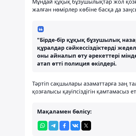
Мұндай құқық бұзушылықтар жол қозғал
жалған нөмірлер көбіне басқа да заң
"Бірде-бір құқық бұзушылық наз
құралдар сәйкессіздіктерді жедел
оны айналып өту әрекеттері мінде
атап өтті полиция өкілдері.
Тәртіп сақшылары азаматтарға заң та
қозғалысы қауіпсіздігін қамтамасыз е
Мақаламен бөлісу: