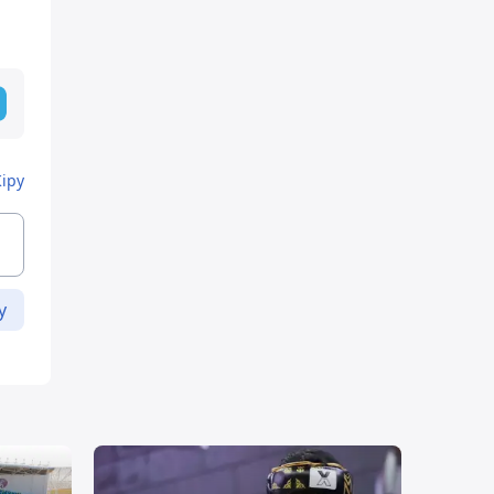
Кіру
у