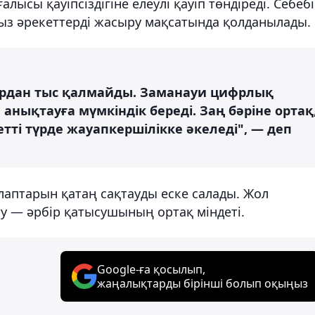
ысы қауіпсіздігіне елеулі қауіп төндіреді. Себебі
сыз әрекеттерді жасыру мақсатында қолданылады.
ардан тыс қалмайды. Заманауи цифрлық
 анықтауға мүмкіндік береді. Заң бәріне ортақ
тті түрде жауапкершілікке әкеледі", — деп
лаптарын қатаң сақтауды еске салады. Жол
ту — әрбір қатысушының ортақ міндеті.
Google-ға қосылып,
жаңалықтарды бірінші болып оқыңыз