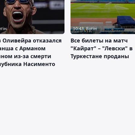
үгін
10:43, Бүгін
 Оливейра отказался
Все билеты на матч
анша с Арманом
"Кайрат" – "Левски" в
ном из-за смерти
Туркестане проданы
лубника Насименто