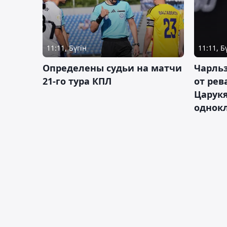
11:11, Бүгін
11:11, Б
Определены судьи на матчи
Чарльз
21-го тура КПЛ
от рев
Царукя
однок