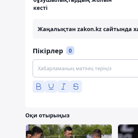
кесті
Жаңалықтан zakon.kz сайтында х
Пікірлер
0
Оқи отырыңыз