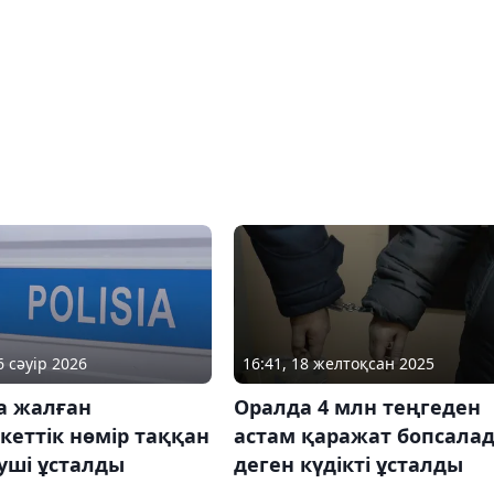
6 сәуір 2026
16:41, 18 желтоқсан 2025
а жалған
Оралда 4 млн теңгеден
еттік нөмір таққан
астам қаражат бопсала
уші ұсталды
деген күдікті ұсталды