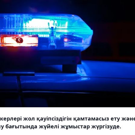
ерлері жол қауіпсіздігін қамтамасыз ету жән
 бағытында жүйелі жұмыстар жүргізуде.