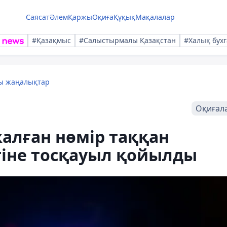
Саясат
Әлем
Қаржы
Оқиға
Құқық
Мақалалар
#Қазақмыс
#Салыстырмалы Қазақстан
#Халық бухг
лы жаңалықтар
Оқиғал
алған нөмір таққан
тіне тосқауыл қойылды