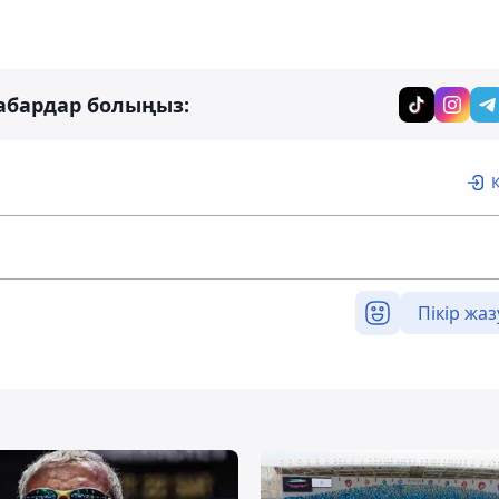
абардар болыңыз:
Пікір жаз