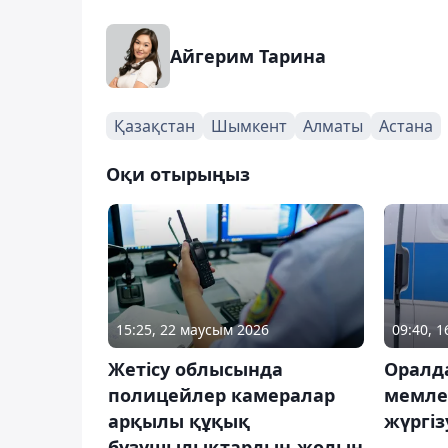
Айгерим Тарина
Қазақстан
Шымкент
Алматы
Астана
Оқи отырыңыз
15:25, 22 маусым 2026
09:40, 1
Жетісу облысында
Оралд
полицейлер камералар
мемлек
арқылы құқық
жүргіз
бұзушылықтардың жолын