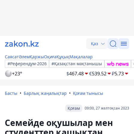
Қаз
Саясат
Әлем
Қаржы
Оқиға
Құқық
Мақалалар
#Референдум-2026
#Қазақстан мақтанышы
+23°
$
467.48
€
539.52
₽
5.73
Басты
Барлық жаңалықтар
Қоғам тынысы
Қоғам
09:00, 27 желтоқсан 2023
Семейде оқушылар мен
студенттер қашықтан