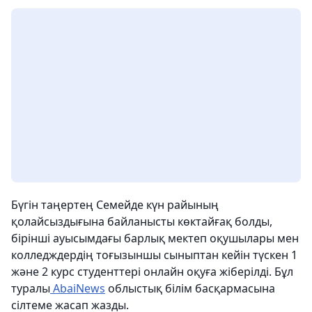
Бүгін таңертең Семейде күн райының
қолайсыздығына байланысты көктайғақ болды,
бірінші ауысымдағы барлық мектеп оқушылары мен
колледждердің тоғызыншы сыныптан кейін түскен 1
және 2 курс студенттері онлайн оқуға жіберілді. Бұл
туралы
AbaiNews
облыстық білім басқармасына
сілтеме жасап жазды.