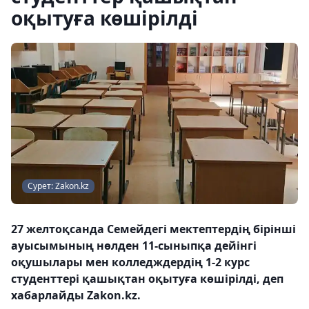
оқытуға көшірілді
Сурет: Zakon.kz
27 желтоқсанда Семейдегі мектептердің бірінші
ауысымының нөлден 11-сыныпқа дейінгі
оқушылары мен колледждердің 1-2 курс
студенттері қашықтан оқытуға көшірілді, деп
хабарлайды Zakon.kz.