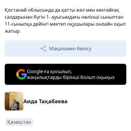
Қостанай облысында да қатты жел мен көктайғақ
салдарынан бүгін 1- ауысымдағы нөлінші сыныптан
11-сыныпқа дейінгі мектеп оқушылары онлайн оқып
жатыр.
Мақаламен бөлісу
Google-ға қосылып,
жаңалықтарды бірінші болып оқыңыз
Аида Тақабаева
Қазақстан