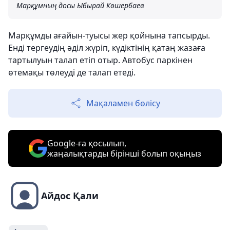
Марқұмның досы Ыбырай Көшербаев
Марқұмды ағайын-туысы жер қойнына тапсырды.
Енді тергеудің әділ жүріп, күдіктінің қатаң жазаға
тартылуын талап етіп отыр. Автобус паркінен
өтемақы төлеуді де талап етеді.
Мақаламен бөлісу
Google-ға қосылып,
жаңалықтарды бірінші болып оқыңыз
Айдос Қали