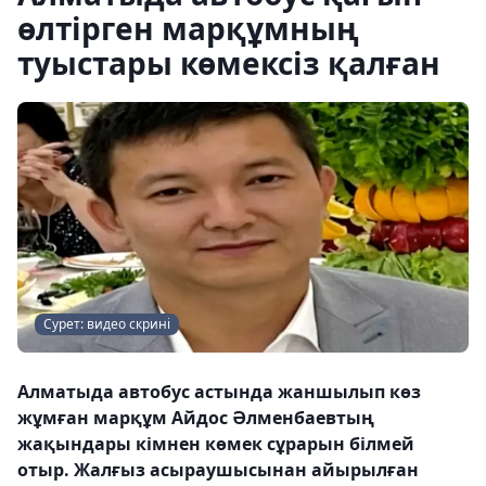
өлтірген марқұмның
туыстары көмексіз қалған
Сурет: видео скрині
Алматыда автобус астында жаншылып көз
жұмған марқұм Айдос Әлменбаевтың
жақындары кімнен көмек сұрарын білмей
отыр. Жалғыз асыраушысынан айырылған