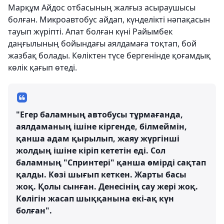
Марқұм Айдос отбасының жалғыз асыраушысы
болған. Микроавтобус айдап, күнделікті нәпақасын
тауып жүріпті. Апат болған күні Райымбек
даңғылының бойындағы аялдамаға тоқтап, бой
жазбақ болады. Көліктен түсе бергенінде қоғамдық
көлік қағып өтеді.
"Егер баламның автобусы тұрмағанда,
аялдаманың ішіне кіргенде, білмеймін,
қанша адам қырылып, жаяу жүргінші
жолдың ішіне кіріп кететін еді. Сол
баламның "Спринтері" қанша өмірді сақтап
қалды. Көзі шығып кеткен. Жарты басы
жоқ. Қолы сынған. Денесінің сау жері жоқ.
Көлігін жасап шыққанына екі-ақ күн
болған".