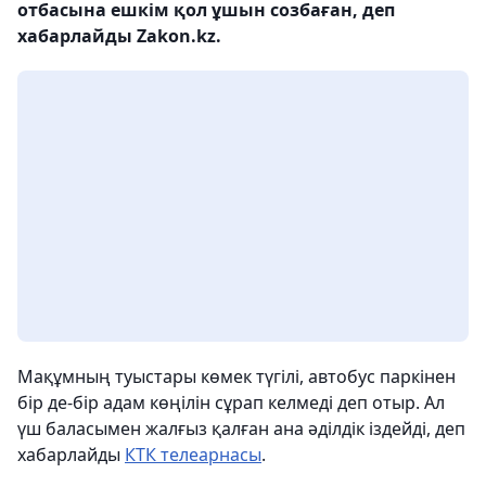
отбасына ешкім қол ұшын созбаған, деп
хабарлайды Zakon.kz.
Мақұмның туыстары көмек түгілі, автобус паркінен
бір де-бір адам көңілін сұрап келмеді деп отыр. Ал
үш баласымен жалғыз қалған ана әділдік іздейді, деп
хабарлайды
КТК телеарнасы
.