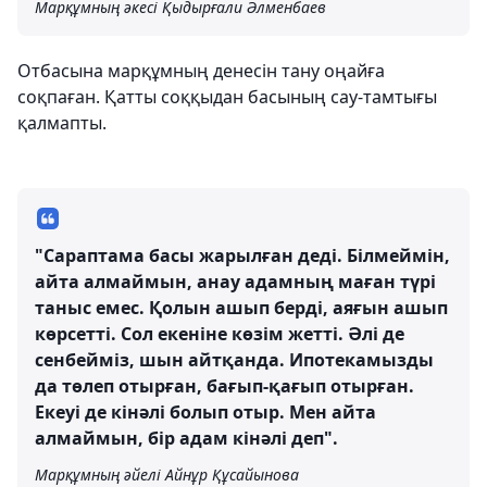
Марқұмның әкесі Қыдырғали Әлменбаев
Отбасына марқұмның денесін тану оңайға
соқпаған. Қатты соққыдан басының сау-тамтығы
қалмапты.
"Сараптама басы жарылған деді. Білмеймін,
айта алмаймын, анау адамның маған түрі
таныс емес. Қолын ашып берді, аяғын ашып
көрсетті. Сол екеніне көзім жетті. Әлі де
сенбейміз, шын айтқанда. Ипотекамызды
да төлеп отырған, бағып-қағып отырған.
Екеуі де кінәлі болып отыр. Мен айта
алмаймын, бір адам кінәлі деп".
Марқұмның әйелі Айнұр Құсайынова