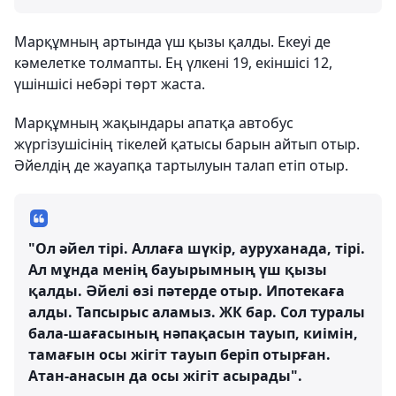
Марқұмның артында үш қызы қалды. Екеуі де
кәмелетке толмапты. Ең үлкені 19, екіншісі 12,
үшіншісі небәрі төрт жаста.
Марқұмның жақындары апатқа автобус
жүргізушісінің тікелей қатысы барын айтып отыр.
Әйелдің де жауапқа тартылуын талап етіп отыр.
"Ол әйел тірі. Аллаға шүкір, ауруханада, тірі.
Ал мұнда менің бауырымның үш қызы
қалды. Әйелі өзі пәтерде отыр. Ипотекаға
алды. Тапсырыс аламыз. ЖК бар. Сол туралы
бала-шағасының нәпақасын тауып, киімін,
тамағын осы жігіт тауып беріп отырған.
Атан-анасын да осы жігіт асырады".