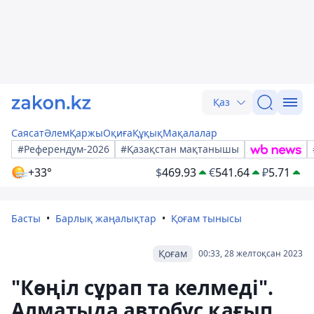
Қаз
Саясат
Әлем
Қаржы
Оқиға
Құқық
Мақалалар
#Референдум-2026
#Қазақстан мақтанышы
+33°
$
469.93
€
541.64
₽
5.71
Басты
Барлық жаңалықтар
Қоғам тынысы
Қоғам
00:33, 28 желтоқсан 2023
"Көңіл сұрап та келмеді".
Алматыда автобус қағып