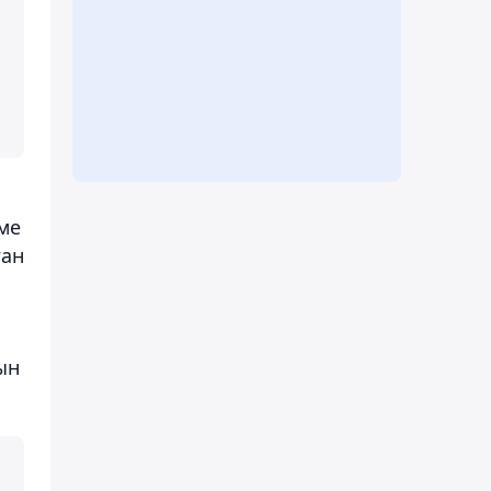
ме
ған
ын