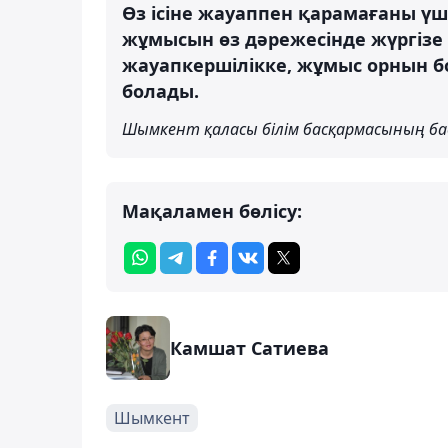
Өз ісіне жауаппен қарамағаны үш
жұмысын өз дәрежесінде жүргізе 
жауапкершілікке, жұмыс орнын б
болады.
Шымкент қаласы білім басқармасының б
Мақаламен бөлісу:
Камшат Сатиева
Шымкент