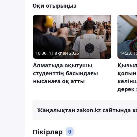
Оқи отырыңыз
16:36, 11 ақпан 2026
14:23, 
Алматыда оқытушы
Қызыл
студенттің басындағы
қолын
нысанаға оқ атты
келін
дерек
Жаңалықтан zakon.kz сайтында х
Пікірлер
0