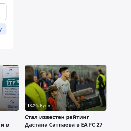
у
13:26, Бүгін
Стал известен рейтинг
и в
Дастана Сатпаева в EA FC 27