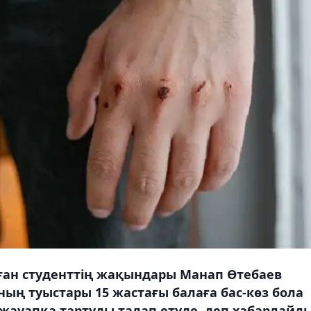
ан студенттің жақындары Манап Өтебаев
ң туыстары 15 жастағы балаға бас-көз бола
ауапқа тартуды талап етуде, деп хабарлайд