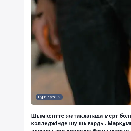
Сурет: pexels
Шымкентте жатақханада мерт болғ
колледжінде шу шығарды. Марқұмны
алмады деп колледж басшыларын ж