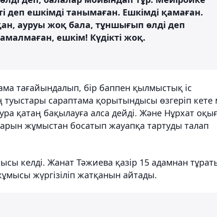
і деп ешкімді танымаған. Ешкімді қамаған.
қан, ауруы жоқ бала, тұншығып өлді деп
амалмаған, ешкім! Күдікті жоқ.
ма тағайындалып, бір баппен қылмыстық іс
ң туыстары сараптама қорытындысы өзгеріп кете 
ура қатаң бақылауға алса дейді. Және Нұрхат оқы
арын жұмыстан босатып жауапқа тартуды талап
сы келді. Жанат Тәжиева қазір 15 адамнан тұрат
ұмысы жүргізіліп жатқанын айтады.