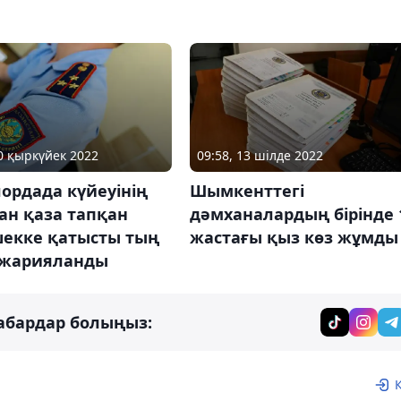
10 қыркүйек 2022
09:58, 13 шілде 2022
ордада күйеуінің
Шымкенттегі
ан қаза тапқан
дәмханалардың бірінде 
шекке қатысты тың
жастағы қыз көз жұмды
 жарияланды
абардар болыңыз: