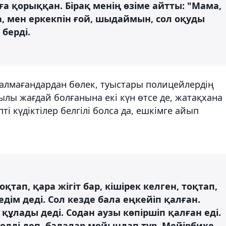
ға қорыққан. Бірақ менің өзіме айтты: "Мама,
, мен еркекпін ғой, шыдаймын, сол оқуды
 берді.
 алмағандардан бөлек, туыстары полицейлердің
ылы жағдай болғанына екі күн өтсе де, жатақхана
ті күдіктілер белгілі болса да, ешкімге айып
қтап, қара жігіт бар, кішірек келген, тоқтап,
едім деді. Сол кезде бала еңкейіп қалған.
н құлады деді. Содан аузы көпіршіп қалған еді.
 өлді деп, балалар мойындап тұр. Мейірбике