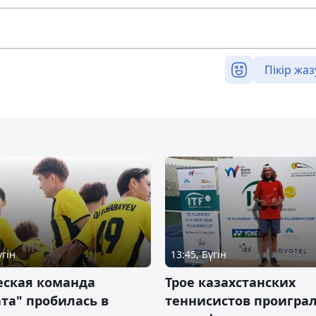
Пікір жаз
үгін
13:45, Бүгін
ская команда
Трое казахстанских
та" пробилась в
теннисистов проиграл