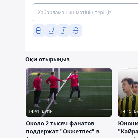
Оқи отырыңыз
14:41, Бүгін
14:15, Б
Около 2 тысяч фанатов
Юноше
поддержат "Окжетпес" в
"Кайра