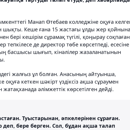
ымкенттегі Манап Өтебаев колледжіне оқуға келге
ан шықты. Кеше ғана 15 жастағы ұлды жер қойнын
нен бері кешірім сұрамақ түгілі, қоңырау соқпаған
ер тепкілесе де директор төбе көрсетпеді, есесіне
ның басшысы шығып, кінәлілер жазаланатынын
ы.
дегі жалғыз ұл болған. Анасының айтуынша,
 оқуға кеткен шәкірт үздіксіз ақша сұраумен
 жатақханада әлімжеттік көрсетілген дейді.
стаған. Туыстарынан, әпкелерінен сұраған.
деп, бере берген. Сол, бұдан ақша талап