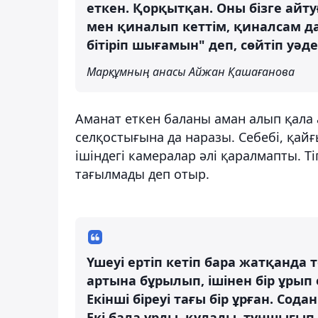
еткен. Қорқытқан. Оны бізге айту
мен қиналып кеттім, қиналсам да
бітіріп шығамын" деп, сөйтіп уәде
Марқұмның анасы Айжан Қашағанова
Аманат еткен баланы аман алып қала
селқостығына да наразы. Себебі, қайғ
ішіндегі камералар әлі қаралмапты. Тіп
тағылмады деп отыр.
Үшеуі ертіп кетіп бара жатқанда то
артына бұрылып, ішінен бір ұрып 
Екінші біреуі тағы бір ұрған. Сода
Екі бала ұрды, құлады, тұншығып