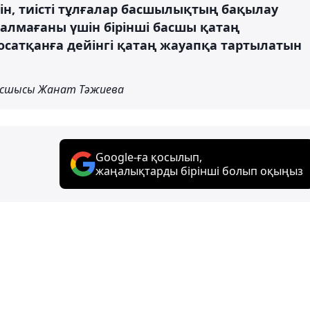
ін, тиісті тұлғалар басшылықтың бақылау
алмағаны үшін бірінші басшы қатаң
осатқанға дейінгі қатаң жауапқа тартылатын
асшысы Жанат Тәжиева
Google-ға қосылып,
жаңалықтарды бірінші болып оқыңыз