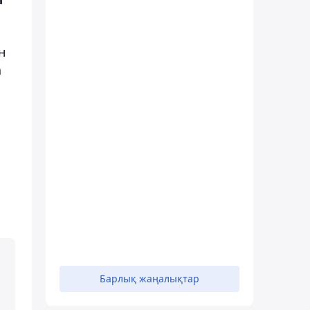
н
а
Барлық жаңалықтар