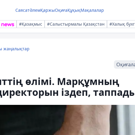
Саясат
Әлем
Қаржы
Оқиға
Құқық
Мақалалар
#Қазақмыс
#Салыстырмалы Қазақстан
#Халық бухг
лы жаңалықтар
Оқиғал
ттің өлімі. Марқұмның
иректорын іздеп, таппад