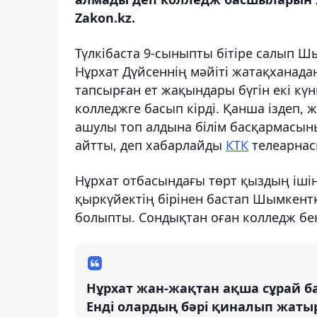
Zakon.kz.
Түлкібаста 9-сыныпты бітіре салып Ш
Нұрхат Дүйсеннің мәйіті жатақханад
тапсырған ет жақындары бүгін екі күн
колледжге басып кірді. Қанша іздеп, ж
ашулы топ алдына білім басқармасы
айтты, деп хабарлайды
КТК
телеарнас
Нұрхат отбасындағы төрт қыздың ішін
қыркүйектің бірінен бастап Шымкентке
болыпты. Сондықтан оған колледж бен
Нұрхат жан-жақтан ақша сұрай ба
Енді олардың бәрі қиналып жатыр 