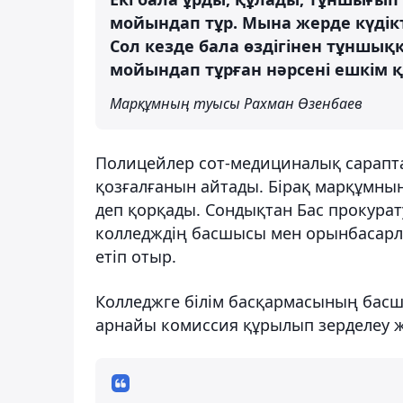
мойындап тұр. Мына жерде күдікт
Сол кезде бала өздігінен тұншық
мойындап тұрған нәрсені ешкім қ
Марқұмның туысы Рахман Өзенбаев
Полицейлер сот-медициналық сарапта
қозғалғанын айтады. Бірақ марқұмны
деп қорқады. Сондықтан Бас прокурат
колледждің басшысы мен орынбасарл
етіп отыр.
Колледжге білім басқармасының басшы
арнайы комиссия құрылып зерделеу ж