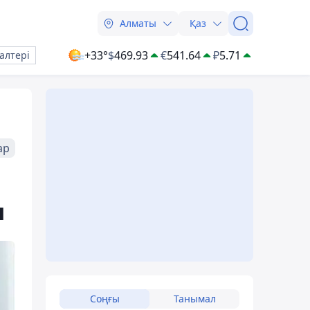
Алматы
Қаз
+33°
$
469.93
€
541.64
₽
5.71
алтері
ар
ы
Соңғы
Танымал