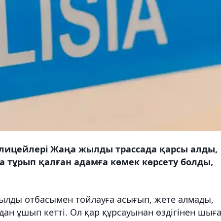
ицейлері Жаңа жылды трассада қарсы алды,
а тұрып қалған адамға көмек көрсету болды,
ылды отбасымен тойлауға асығып, жете алмады,
дан ұшып кетті. Ол қар құрсауынан өздігінен шығ