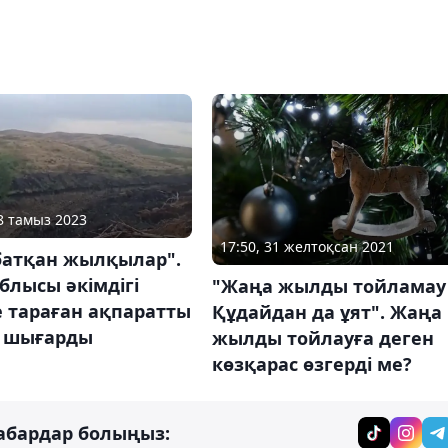
08 тамыз 2023
17:50, 31 желтоқсан 2021
батқан жылқылар".
блысы әкімдігі
"Жаңа жылды тойламау
 тараған ақпаратты
Құдайдан да ұят". Жаңа
 шығарды
жылды тойлауға деген
көзқарас өзгерді ме?
абардар болыңыз: