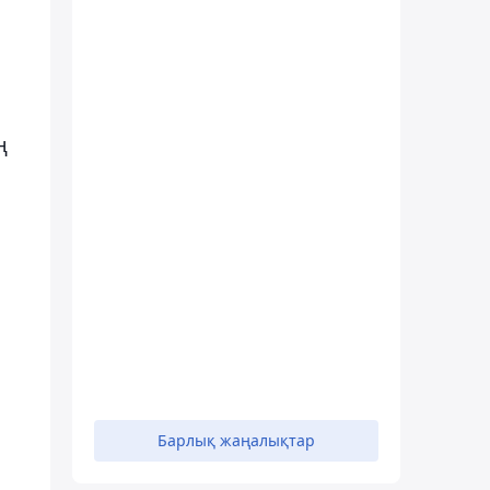
ң
Барлық жаңалықтар