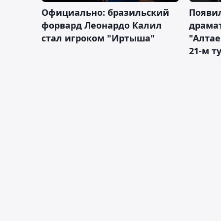
Официально: бразильский
Появи
форвард Леонардо Калил
драма
стал игроком "Иртыша"
"Алта
21-м т