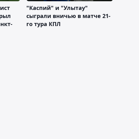
ист
"Каспий" и "Улытау"
крыл
сыграли вничью в матче 21-
нкт-
го тура КПЛ