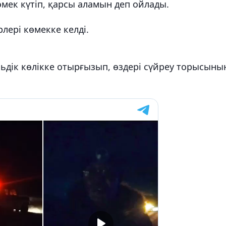
мек күтіп, қарсы аламын деп ойлады.
ері көмекке келді.
льдік көлікке отырғызып, өздері сүйреу торысыны