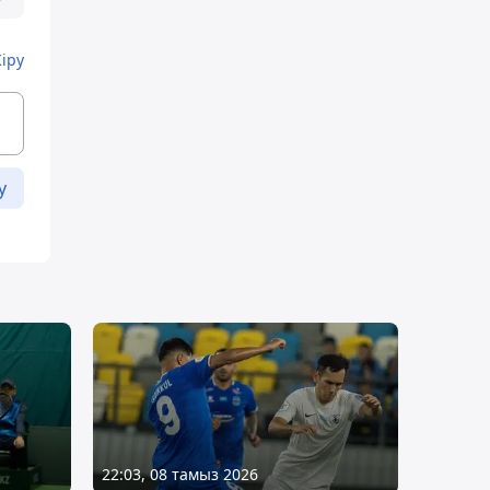
Кіру
у
22:03, 08 тамыз 2026