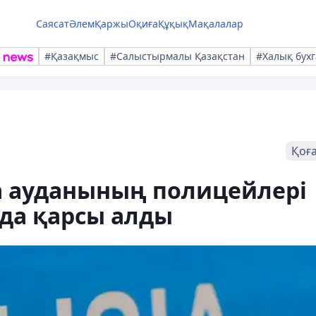
Саясат
Әлем
Қаржы
Оқиға
Құқық
Мақалалар
#Қазақмыс
#Салыстырмалы Қазақстан
#Халық бухг
Қоғ
 ауданының полицейлері
да қарсы алды