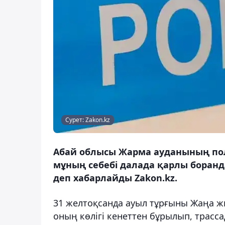
Сурет: Zakon.kz
Абай облысы Жарма ауданының пол
мұның себебі далада қарлы боранд
деп хабарлайды Zakon.kz.
31 желтоқсанда ауыл тұрғыны Жаңа ж
оның көлігі кенеттен бұрылып, трасса