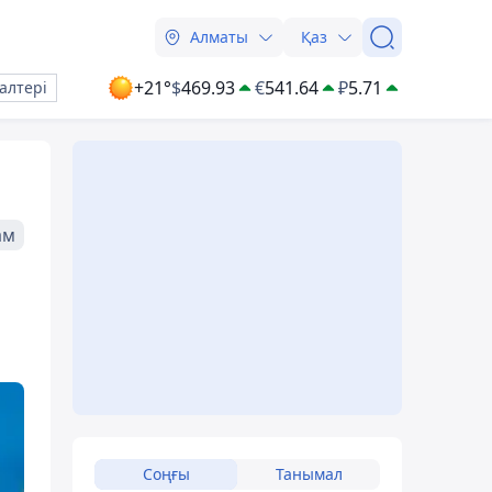
Алматы
Қаз
+21°
$
469.93
€
541.64
₽
5.71
алтері
ам
Соңғы
Танымал