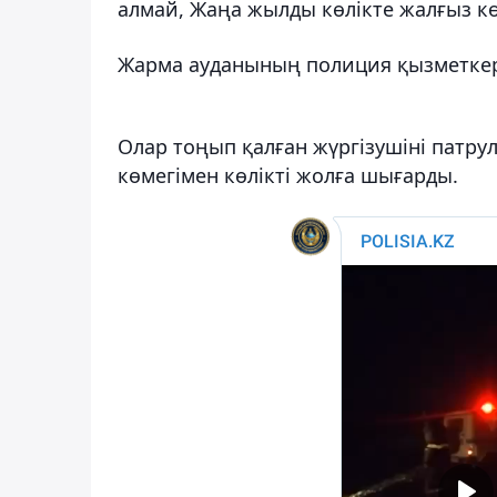
алмай, Жаңа жылды көлікте жалғыз кө
Жарма ауданының полиция қызметкерл
Олар тоңып қалған жүргізушіні патру
көмегімен көлікті жолға шығарды.