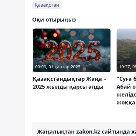
Қазақстан
Оқи отырыңыз
00:00, 01 қаңтар 2025
19:27, 
Қазақстандықтар Жаңа –
"Суға 
2025 жылды қарсы алды
Абай о
желіде
жоққа
Жаңалықтан zakon.kz сайтында х