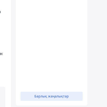
а
ін
Барлық жаңалықтар