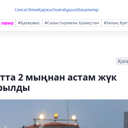
Саясат
Әлем
Қаржы
Оқиға
Құқық
Мақалалар
#Қазақмыс
#Салыстырмалы Қазақстан
#Халық бухг
Қоғ
ытта 2 мыңнан астам жүк
арылды