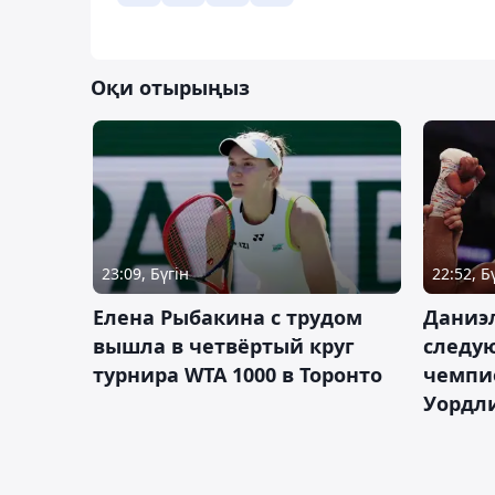
Оқи отырыңыз
23:09, Бүгін
22:52, Б
Елена Рыбакина с трудом
Даниэ
вышла в четвёртый круг
следую
турнира WTA 1000 в Торонто
чемпио
Уордл