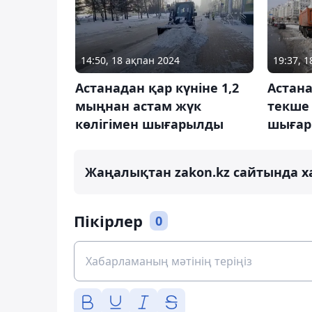
14:50, 18 ақпан 2024
19:37, 1
Астанадан қар күніне 1,2
Астана
мыңнан астам жүк
текше
көлігімен шығарылды
шыға
Жаңалықтан zakon.kz сайтында х
Пікірлер
0