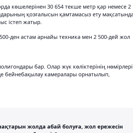
орда көшелерінен 30 654 текше метр қар немесе 2
ндарының қозғалысын қамтамасыз ету мақсатынд
ыс істеп жатыр.
1500-ден астам арнайы техника мен 2 500-дей жол
олигондары бар. Олар жүк көліктерінің нөмірлер
де бейнебақылау камералары орнатылып,
нақтарын жолда абай болуға, жол ережесін