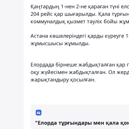
Қаңтардың 1-нен 2-не қараған түні ел
204 рейс қар шығарылды. Қала тұрғы
коммуналдық қызмет тәулік бойы жұм
Астана көшелеріндегі қарды күреуге 
жұмысшысы жұмылды.
Елордада бірнеше жабдықталған қар п
оқу жүйесімен жабдықталған. Ол жер
жарықтандыру қосылған.
"Елорда тұрғындары мен қала қо