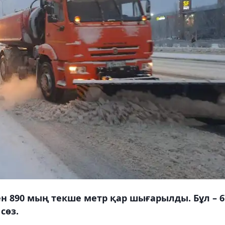
н 890 мың текше метр қар шығарылды. Бұл – 6
сөз.