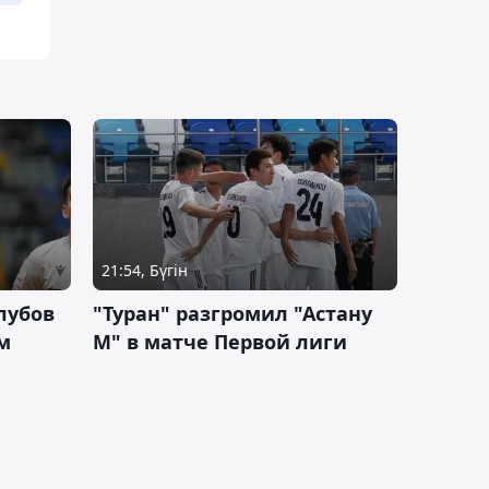
21:54, Бүгін
лубов
"Туран" разгромил "Астану
м
М" в матче Первой лиги