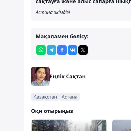
сақтауға және алыс сапарға шықп
Астана әкімдігі
Мақаламен бөлісу:
Еңлік Сақтан
Қазақстан
Астана
Оқи отырыңыз