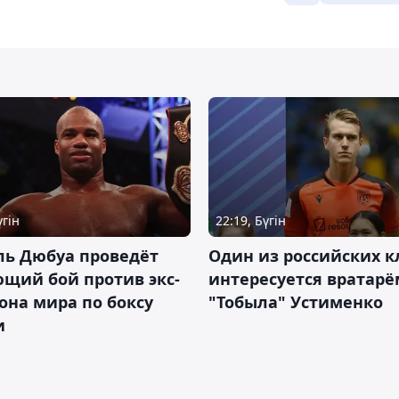
үгін
22:19, Бүгін
ль Дюбуа проведёт
Один из российских к
щий бой против экс-
интересуется вратарё
на мира по боксу
"Тобыла" Устименко
и