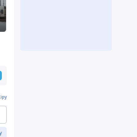
Кіру
у