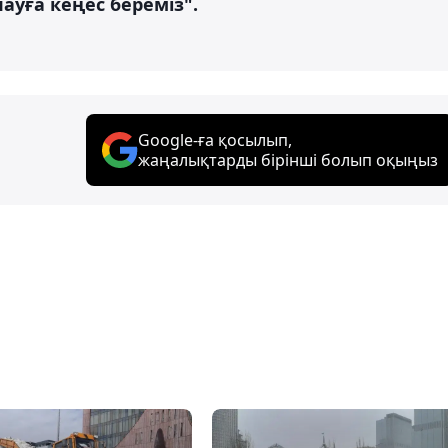
ауға кеңес береміз".
Google-ға қосылып,
жаңалықтарды бірінші болып оқыңыз