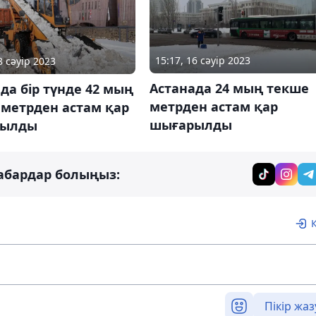
15:17, 16 сәуір 2023
8 сәуір 2023
Астанада 24 мың текше
да бір түнде 42 мың
метрден астам қар
 метрден астам қар
шығарылды
рылды
абардар болыңыз:
Пікір жаз