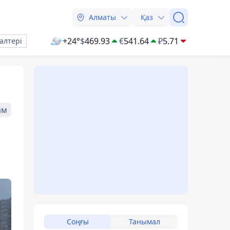
Алматы
Қаз
+24°
$
469.93
€
541.64
₽
5.71
алтері
ам
Соңғы
Танымал