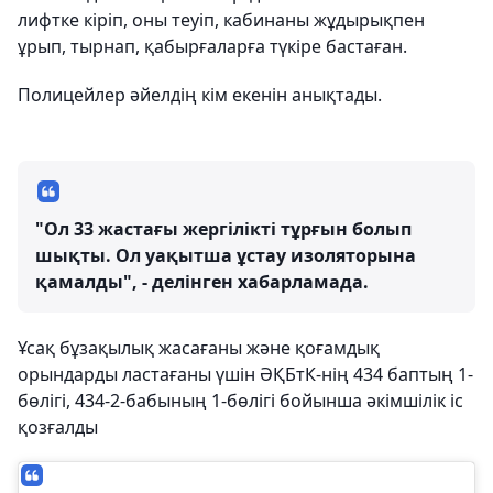
лифтке кіріп, оны теуіп, кабинаны жұдырықпен
ұрып, тырнап, қабырғаларға түкіре бастаған.
Полицейлер әйелдің кім екенін анықтады.
"Ол 33 жастағы жергілікті тұрғын болып
шықты. Ол уақытша ұстау изоляторына
қамалды", - делінген хабарламада.
Ұсақ бұзақылық жасағаны және қоғамдық
орындарды ластағаны үшін ӘҚБтК-нің 434 баптың 1-
бөлігі, 434-2-бабының 1-бөлігі бойынша әкімшілік іс
қозғалды