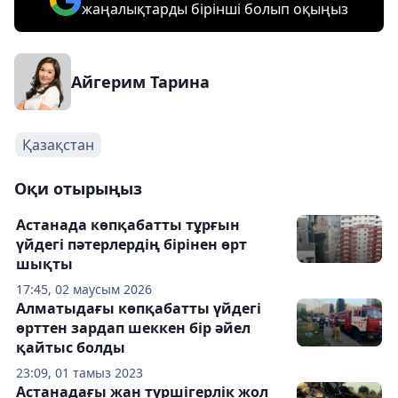
жаңалықтарды бірінші болып оқыңыз
Айгерим Тарина
Қазақстан
Оқи отырыңыз
Астанада көпқабатты тұрғын
үйдегі пәтерлердің бірінен өрт
шықты
17:45, 02 маусым 2026
Алматыдағы көпқабатты үйдегі
өрттен зардап шеккен бір әйел
қайтыс болды
23:09, 01 тамыз 2023
Астанадағы жан түршігерлік жол