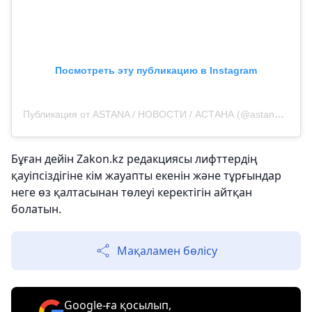
Посмотреть эту публикацию в Instagram
Публикация от ASTANA / НОВОСТИ / АСТАНА (@astanovka98)
Бұған дейін Zakon.kz редакциясы лифттердің
қауіпсіздігіне кім жауапты екенін және тұрғындар
неге өз қалтасынан төлеуі керектігін айтқан
болатын.
Мақаламен бөлісу
Google-ға қосылып,