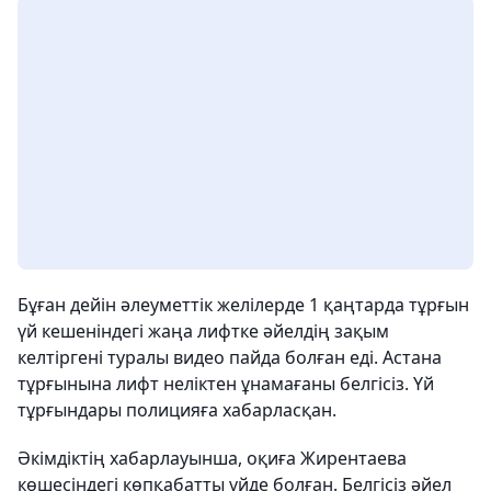
Бұған дейін әлеуметтік желілерде 1 қаңтарда тұрғын
үй кешеніндегі жаңа лифтке әйелдің зақым
келтіргені туралы видео пайда болған еді. Астана
тұрғынына лифт неліктен ұнамағаны белгісіз. Үй
тұрғындары полицияға хабарласқан.
Әкімдіктің хабарлауынша, оқиға Жирентаева
көшесіндегі көпқабатты үйде болған. Белгісіз әйел