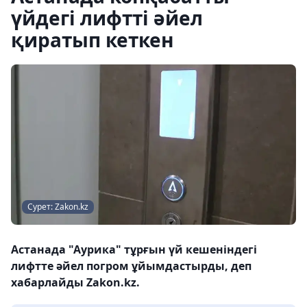
үйдегі лифтті әйел
қиратып кеткен
Сурет: Zakon.kz
Астанада "Аурика" тұрғын үй кешеніндегі
лифтте әйел погром ұйымдастырды, деп
хабарлайды Zakon.kz.