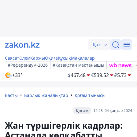
Қаз
Саясат
Әлем
Қаржы
Оқиға
Құқық
Мақалалар
#Референдум-2026
#Қазақстан мақтанышы
+33°
$
467.48
€
539.52
₽
5.73
Басты
Барлық жаңалықтар
Қоғам тынысы
Қоғам
12:23, 04 қаңтар 2024
Жан түршігерлік кадрлар:
Астанада көпқабатты