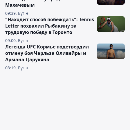
Махачевым
09:39, Бүгін
"Находит способ побеждать": Tennis
Letter похвалил Рыбакину за
трудовую победу в Торонто
09:00, Бүгін
Легенда UFC Кормье подетвердил
отмену боя Чарльза Оливейры и
Армана Царукяна
08:19, Бүгін