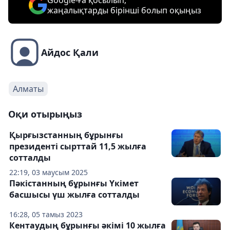
Google-ға қосылып,
жаңалықтарды бірінші болып оқыңыз
Айдос Қали
Алматы
Оқи отырыңыз
Қырғызстанның бұрынғы
президенті сырттай 11,5 жылға
сотталды
22:19, 03 маусым 2025
Пәкістанның бұрынғы Үкімет
басшысы үш жылға сотталды
16:28, 05 тамыз 2023
Кентаудың бұрынғы әкімі 10 жылға