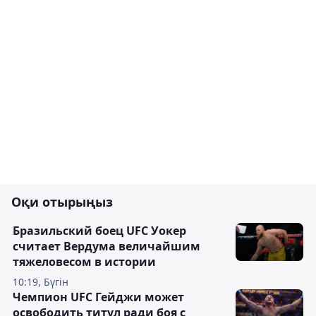
Оқи отырыңыз
Бразильский боец UFC Уокер
считает Вердума величайшим
тяжеловесом в истории
10:19, Бүгін
Чемпион UFC Гейджи может
освободить титул ради боя с