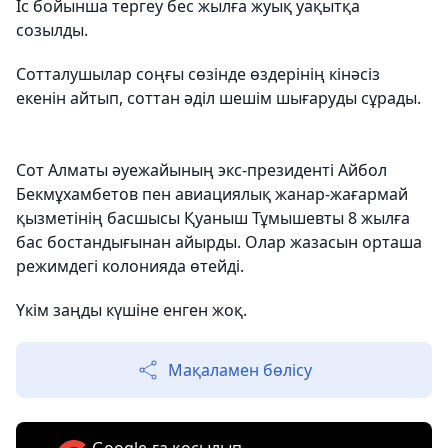
Іс бойынша тергеу бес жылға жуық уақытқа
созылды.
Сотталушылар соңғы сөзінде өздерінің кінәсіз
екенін айтып, соттан әділ шешім шығаруды сұрады.
Сот Алматы әуежайының экс-президенті Айбол
Бекмұхамбетов пен авиациялық жанар-жағармай
қызметінің басшысы Қуаныш Тұмышевты 8 жылға
бас бостандығынан айырды. Олар жазасын орташа
режимдегі колонияда өтейді.
Үкім заңды күшіне енген жоқ.
Мақаламен бөлісу