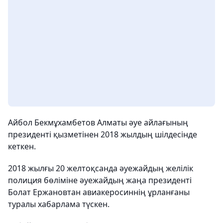
Айбол Бекмұхамбетов Алматы әуе айлағының
президенті қызметінен 2018 жылдың шілдесінде
кеткен.
2018 жылғы 20 желтоқсанда әуежайдың желілік
полиция бөліміне әуежайдың жаңа президенті
Болат Ержановтан авиакеросиннің ұрланғаны
туралы хабарлама түскен.