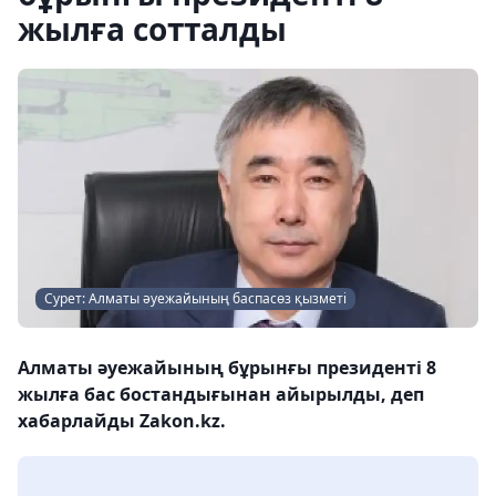
жылға сотталды
Сурет: Алматы әуежайының баспасөз қызметі
Алматы әуежайының бұрынғы президенті 8
жылға бас бостандығынан айырылды, деп
хабарлайды Zakon.kz.