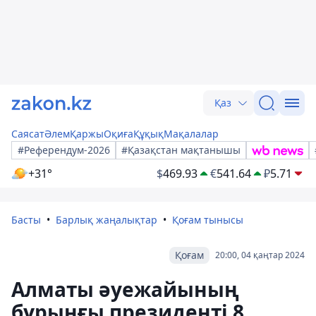
Қаз
Саясат
Әлем
Қаржы
Оқиға
Құқық
Мақалалар
#Референдум-2026
#Қазақстан мақтанышы
+31°
$
469.93
€
541.64
₽
5.71
Басты
Барлық жаңалықтар
Қоғам тынысы
Қоғам
20:00, 04 қаңтар 2024
Алматы әуежайының
бұрынғы президенті 8