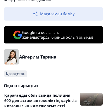
Мақаламен бөлісу
Google-ға қосылып,
жаңалықтарды бірінші болып оқыңыз
Айгерим Тарина
Қазақстан
Оқи отырыңыз
Қарағанды облысында полиция
600-ден астам автокөліктің қауіпсіз
қозғалысын қамтамасыз етті