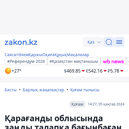
Қаз
Саясат
Әлем
Қаржы
Оқиға
Құқық
Мақалалар
#Референдум-2026
#Қазақстан мақтанышы
+27°
$
469.85
€
542.16
₽
5.78
Басты
Барлық жаңалықтар
Қоғам тынысы
Қоғам
14:27, 05 қаңтар 2024
Қарағанды облысында
заңды талапқа бағынбаған