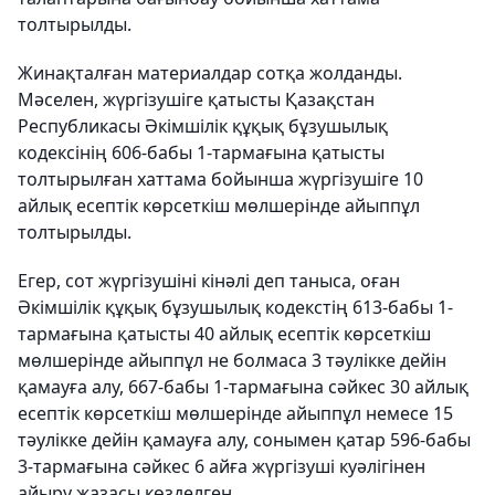
толтырылды.
Жинақталған материалдар сотқа жолданды.
Мәселен, жүргізушіге қатысты Қазақстан
Республикасы Әкімшілік құқық бұзушылық
кодексінің 606-бабы 1-тармағына қатысты
толтырылған хаттама бойынша жүргізушіге 10
айлық есептік көрсеткіш мөлшерінде айыппұл
толтырылды.
Егер, сот жүргізушіні кінәлі деп таныса, оған
Әкімшілік құқық бұзушылық кодекстің 613-бабы 1-
тармағына қатысты 40 айлық есептік көрсеткіш
мөлшерінде айыппұл не болмаса 3 тәулікке дейін
қамауға алу, 667-бабы 1-тармағына сәйкес 30 айлық
есептік көрсеткіш мөлшерінде айыппұл немесе 15
тәулікке дейін қамауға алу, сонымен қатар 596-бабы
3-тармағына сәйкес 6 айға жүргізуші куәлігінен
айыру жазасы көзделген.