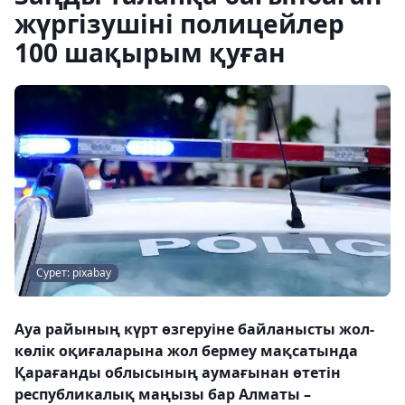
жүргізушіні полицейлер
100 шақырым қуған
Сурет: pixabay
Ауа райының күрт өзгеруіне байланысты жол-
көлік оқиғаларына жол бермеу мақсатында
Қарағанды облысының аумағынан өтетін
республикалық маңызы бар Алматы –