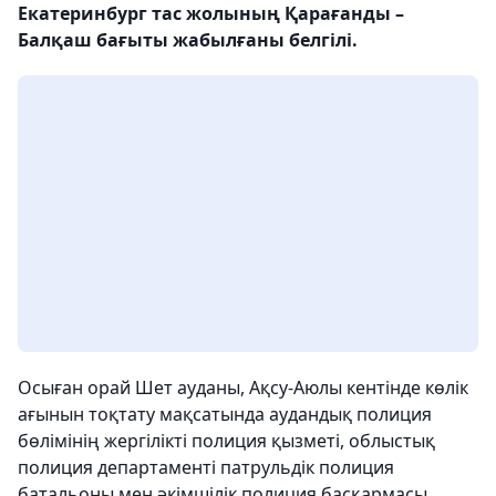
Екатеринбург тас жолының Қарағанды –
Балқаш бағыты жабылғаны белгілі.
Осыған орай Шет ауданы, Ақсу-Аюлы кентінде көлік
ағынын тоқтату мақсатында аудандық полиция
бөлімінің жергілікті полиция қызметі, облыстық
полиция департаменті патрульдік полиция
батальоны мен әкімшілік полиция басқармасы