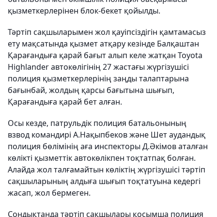
қызметкерлерінен блок-бекет қойылды.
Тәртіп сақшыларымен жол қауіпсіздігін қамтамасыз
ету мақсатында қызмет атқару кезінде Балқаштан
Қарағандыға қарай бағыт алып келе жатқан Toyota
Highlander автокөлігінің 27 жастағы жүргізушісі
полиция қызметкерлерінің заңды талаптарына
бағынбай, жолдың қарсы бағытына шығып,
Қарағандыға қарай бет алған.
Осы кезде, патрульдік полиция батальонының
взвод командирі А.Нақыпбеков және Шет аудандық
полиция бөлімінің аға инспекторы Д.Әкімов аталған
көлікті қызметтік автокөлікпен тоқтатпақ болған.
Алайда жол талғамайтын көліктің жүргізушісі тәртіп
сақшыларының алдыға шығып тоқтатуына кедергі
жасап, жол бермеген.
Сондықтанда тәртіп сақшылары қосымша полиция