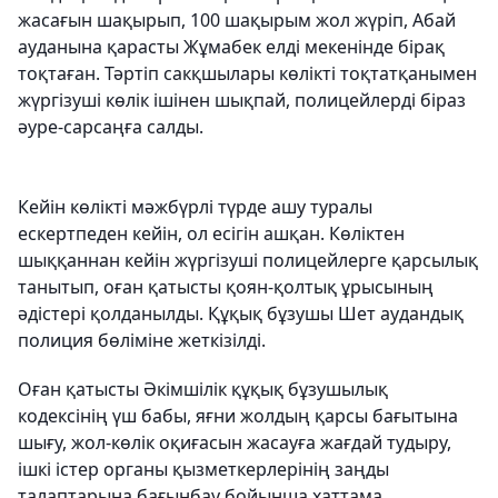
жасағын шақырып, 100 шақырым жол жүріп, Абай
ауданына қарасты Жұмабек елді мекенінде бірақ
тоқтаған. Тәртіп сакқшылары көлікті тоқтатқанымен
жүргізуші көлік ішінен шықпай, полицейлерді біраз
әуре-сарсаңға салды.
Кейін көлікті мәжбүрлі түрде ашу туралы
ескертпеден кейін, ол есігін ашқан. Көліктен
шыққаннан кейін жүргізуші полицейлерге қарсылық
танытып, оған қатысты қоян-қолтық ұрысының
әдістері қолданылды. Құқық бұзушы Шет аудандық
полиция бөліміне жеткізілді.
Оған қатысты Әкімшілік құқық бұзушылық
кодексінің үш бабы, яғни жолдың қарсы бағытына
шығу, жол-көлік оқиғасын жасауға жағдай тудыру,
ішкі істер органы қызметкерлерінің заңды
талаптарына бағынбау бойынша хаттама