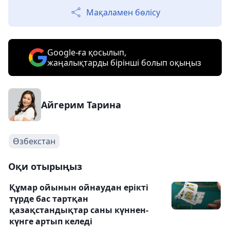
Мақаламен бөлісу
Google-ға қосылып,
жаңалықтарды бірінші болып оқыңыз
Айгерим Тарина
Өзбекстан
Оқи отырыңыз
Құмар ойынын ойнаудан ерікті
түрде бас тартқан
қазақстандықтар саны күннен-
күнге артып келеді