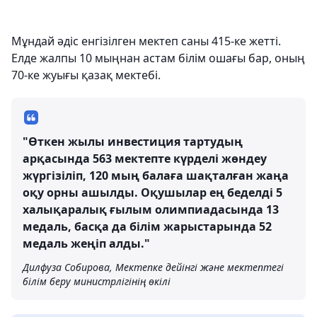
Мұндай әдіс енгізілген мектеп саны 415-ке жетті.
Елде жалпы 10 мыңнан астам білім ошағы бар, оның
70-ке жуығы қазақ мектебі.
"Өткен жылы инвестиция тартудың
арқасында 563 мектепте күрделі жөндеу
жүргізіліп, 120 мың балаға шақталған жаңа
оқу орны ашылды. Оқушылар ең беделді 5
халықаралық ғылым олимпиадасында 13
медаль, басқа да білім жарыстарында 52
медаль жеңіп алды."
Дилфуза Собирова, Мектепке дейінгі және мектептегі
білім беру министрлігінің өкілі