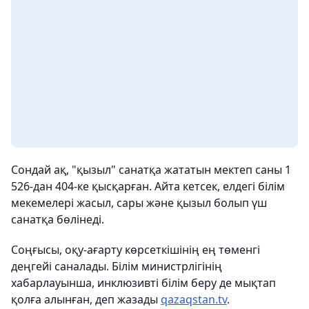
Сондай ақ, "қызыл" санатқа жататын мектеп саны 1
526-дан 404-ке қысқарған. Айта кетсек, елдегі білім
мекемелері жасыл, сары және қызыл болып үш
санатқа бөлінеді.
Соңғысы, оқу-ағарту көрсеткішінің ең төменгі
деңгейі саналады. Білім министрлігінің
хабарлауынша, инклюзивті білім беру де мықтап
қолға алынған, деп жазады
qazaqstan.tv
.