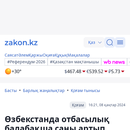
Қаз
Саясат
Әлем
Қаржы
Оқиға
Құқық
Мақалалар
#Референдум-2026
#Қазақстан мақтанышы
+30°
$
467.48
€
539.52
₽
5.73
Басты
Барлық жаңалықтар
Қоғам тынысы
Қоғам
16:21, 08 қаңтар 2024
Өзбекстанда отбасылық
балабақша саны артып