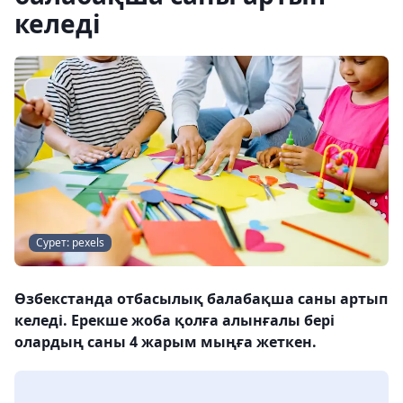
келеді
Сурет: pexels
Өзбекстанда отбасылық балабақша саны артып
келеді. Ерекше жоба қолға алынғалы бері
олардың саны 4 жарым мыңға жеткен.