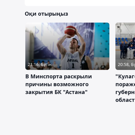
Оқи отырыңыз
21:16, Бүгін
20:58, Б
В Минспорта раскрыли
"Кулаг
причины возможного
пораж
закрытия БК "Астана"
губерн
облас