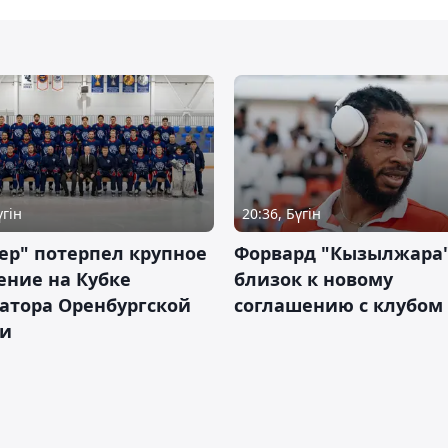
үгін
20:36, Бүгін
ер" потерпел крупное
Форвард "Кызылжара"
ение на Кубке
близок к новому
атора Оренбургской
соглашению с клубом
ти