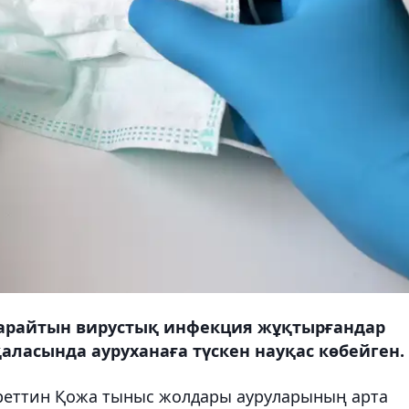
тарайтын вирустық инфекция жұқтырғандар
 қаласында ауруханаға түскен науқас көбейген.
хреттин Қожа тыныс жолдары ауруларының арта