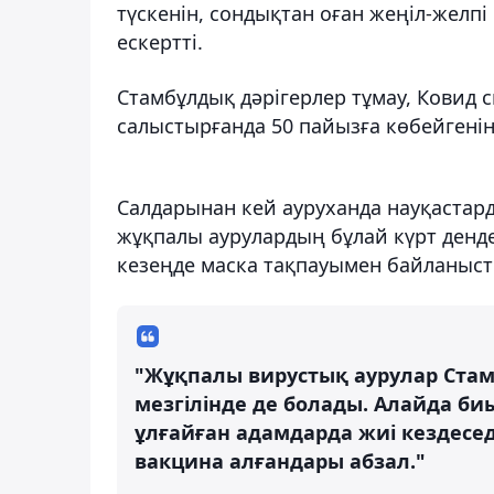
түскенін, сондықтан оған жеңіл-желпі
ескертті.
Стамбұлдық дәрігерлер тұмау, Ковид
салыстырғанда 50 пайызға көбейгені
Салдарынан кей ауруханда науқастар
жұқпалы аурулардың бұлай күрт денде
кезеңде маска тақпауымен байланыс
"Жұқпалы вирустық аурулар Ста
мезгілінде де болады. Алайда биы
ұлғайған адамдарда жиі кездесед
вакцина алғандары абзал."