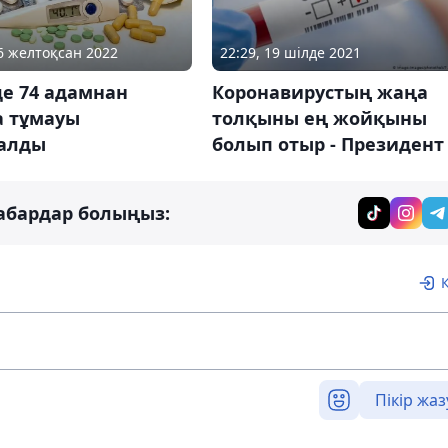
06 желтоқсан 2022
22:29, 19 шілде 2021
е 74 адамнан
Коронавирустың жаңа
 тұмауы
толқыны ең жойқыны
алды
болып отыр - Президент
абардар болыңыз:
Пікір жаз