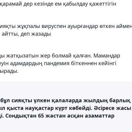
 қарамай дер кезінде ем қабылдау қажеттігін
 сияқты жұқпалы вируспен ауырғандар өткен айме
н айтты, деп жазады
ды жатқызатын жер болмай қалған. Мамандар
уін адамдардың пандемия біткеннен кейінгі
тырады.
мбұл сияқты үлкен қалаларда жылдың барлық
л қыста науқастар күрт көбейді. Әсіресе жасы
і. Сондықтан 65 жастан асқан азаматтар