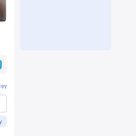
Кіру
у