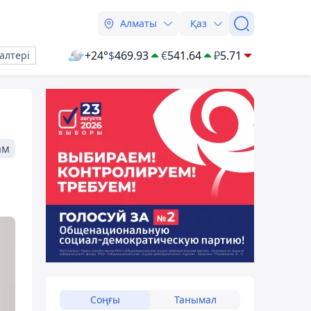
Алматы
Қаз
+24°
$
469.93
€
541.64
₽
5.71
алтері
ам
Соңғы
Танымал