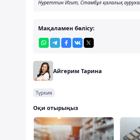
Нуреттин Игит, Стамбұл қалалық аурухан
Мақаламен бөлісу:
Айгерим Тарина
Түркия
Оқи отырыңыз