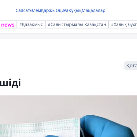
Саясат
Әлем
Қаржы
Оқиға
Құқық
Мақалалар
#Қазақмыс
#Салыстырмалы Қазақстан
#Халық бухг
Қоғ
шіді