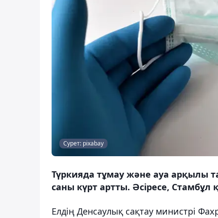
Сурет: pixabay
Түркияда тұмау және ауа арқылы 
саны күрт артты. Әсіресе, Стамбұл
Елдің Денсаулық сақтау министрі Фа