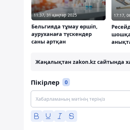
11:37, 31 қаңтар 2025
17:17, 
Бельгияда тұмау өршіп,
Ресейд
ауруханаға түскендер
шошқа
саны артқан
анықт
Жаңалықтан zakon.kz сайтында х
Пікірлер
0