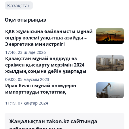
Қазақстан
Оқи отырыңыз
ҚКК жұмысына байланысты мұнай
өндіру көлемі уақытша азайды –
Энергетика министрлігі
17:46, 23 шілде 2026
Қазақстан мұнай өндіруді өз
еркімен қысқарту мерзімін 2024
жылдың соңына дейін ұзартады
09:00, 05 маусым 2023
Ирак билігі мұнай өнімдерін
импорттауды тоқтатпақ
11:19, 07 қаңтар 2024
Жаңалықтан zakon.kz сайтында
хабардар болыңыз: