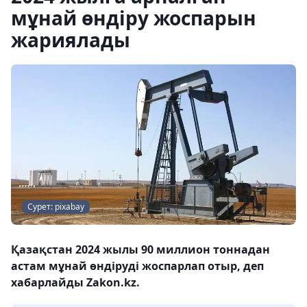
мұнай өндіру жоспарын
жариялады
Сурет: pixabay
Қазақстан 2024 жылы 90 миллион тоннадан
астам мұнай өндіруді жоспарлап отыр, деп
хабарлайды Zakon.kz.