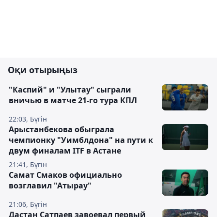
Оқи отырыңыз
"Каспий" и "Улытау" сыграли
вничью в матче 21-го тура КПЛ
22:03, Бүгін
Арыстанбекова обыграла
чемпионку "Уимблдона" на пути к
двум финалам ITF в Астане
21:41, Бүгін
Самат Смаков официально
возглавил "Атырау"
21:06, Бүгін
Дастан Сатпаев завоевал первый