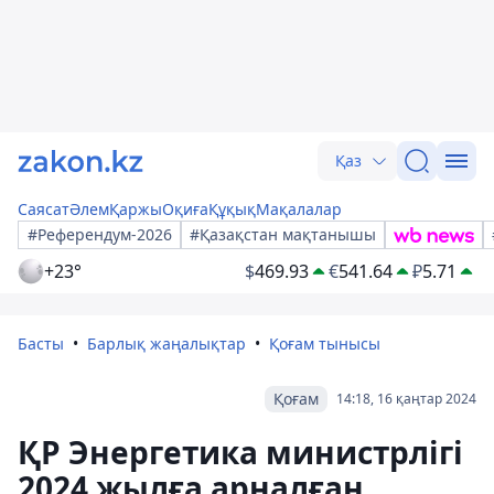
Қаз
Саясат
Әлем
Қаржы
Оқиға
Құқық
Мақалалар
#Референдум-2026
#Қазақстан мақтанышы
+23°
$
469.93
€
541.64
₽
5.71
Басты
Барлық жаңалықтар
Қоғам тынысы
Қоғам
14:18, 16 қаңтар 2024
ҚР Энергетика министрлігі
2024 жылға арналған