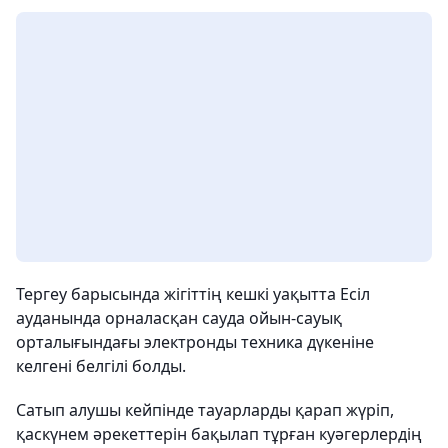
Тергеу барысында жігіттің кешкі уақытта Есіл
ауданында орналасқан сауда ойын-сауық
орталығындағы электронды техника дүкеніне
келгені белгілі болды.
Сатып алушы кейпінде тауарларды қарап жүріп,
қаскүнем әрекеттерін бақылап тұрған куәгерлердің