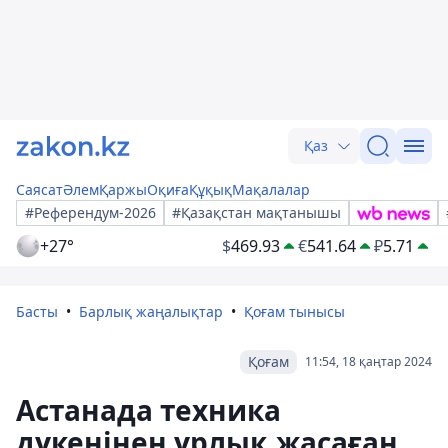
Қаз
Саясат
Әлем
Қаржы
Оқиға
Құқық
Мақалалар
#Референдум-2026
#Қазақстан мақтанышы
+27°
$
469.93
€
541.64
₽
5.71
Басты
Барлық жаңалықтар
Қоғам тынысы
Қоғам
11:54, 18 қаңтар 2024
Астанада техника
дүкенінен ұрлық жасаған