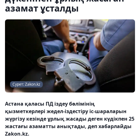
азамат ұсталды
Сурет: Zakon.kz
Астана қаласы ПД іздеу бөлімінің
қызметкерлері жедел-іздестіру іс-шараларын
жүргізу кезінде ұрлық жасады деген күдікпен 25
жастағы азаматты анықтады, деп хабарлайды
Zakon.kz.