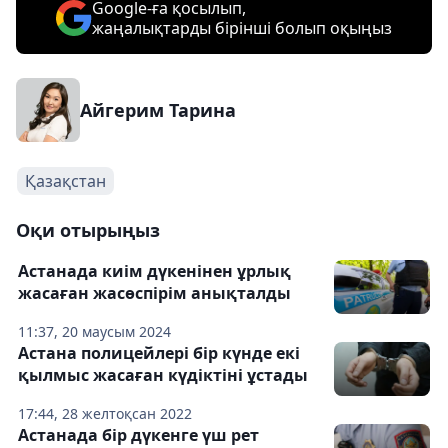
Google-ға қосылып,
жаңалықтарды бірінші болып оқыңыз
Айгерим Тарина
Қазақстан
Оқи отырыңыз
Астанада киім дүкенінен ұрлық
жасаған жасөспірім анықталды
11:37, 20 маусым 2024
Астана полицейлері бір күнде екі
қылмыс жасаған күдіктіні ұстады
17:44, 28 желтоқсан 2022
Астанада бір дүкенге үш рет