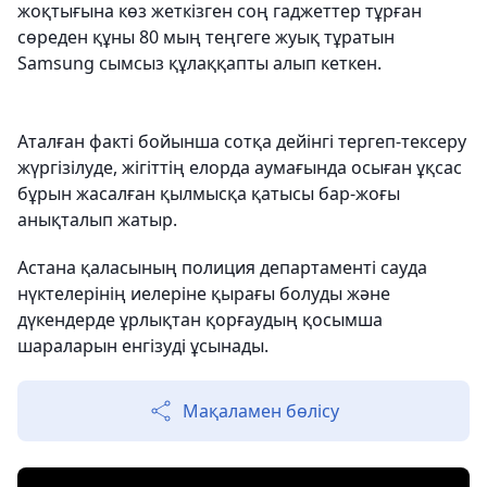
жоқтығына көз жеткізген соң гаджеттер тұрған
сөреден құны 80 мың теңгеге жуық тұратын
Samsung сымсыз құлаққапты алып кеткен.
Аталған факті бойынша сотқа дейінгі тергеп-тексеру
жүргізілуде, жігіттің елорда аумағында осыған ұқсас
бұрын жасалған қылмысқа қатысы бар-жоғы
анықталып жатыр.
Астана қаласының полиция департаменті сауда
нүктелерінің иелеріне қырағы болуды және
дүкендерде ұрлықтан қорғаудың қосымша
шараларын енгізуді ұсынады.
Мақаламен бөлісу