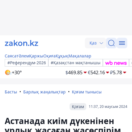
Қаз
Саясат
Әлем
Қаржы
Оқиға
Құқық
Мақалалар
#Референдум-2026
#Қазақстан мақтанышы
+30°
$
469.85
€
542.16
₽
5.78
Басты
Барлық жаңалықтар
Қоғам тынысы
Қоғам
11:37, 20 маусым 2024
Астанада киім дүкенінен
ұрлық жасаған жасөспірім