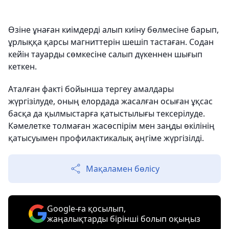
Өзіне ұнаған киімдерді алып киіну бөлмесіне барып,
ұрлыққа қарсы магниттерін шешіп тастаған. Содан
кейін тауарды сөмкесіне салып дүкеннен шығып
кеткен.
Аталған факті бойынша тергеу амалдары
жүргізілуде, оның елордада жасалған осыған ұқсас
басқа да қылмыстарға қатыстылығы тексерілуде.
Кәмелетке толмаған жасөспірім мен заңды өкілінің
қатысуымен профилактикалық әңгіме жүргізілді.
Мақаламен бөлісу
Google-ға қосылып,
жаңалықтарды бірінші болып оқыңыз