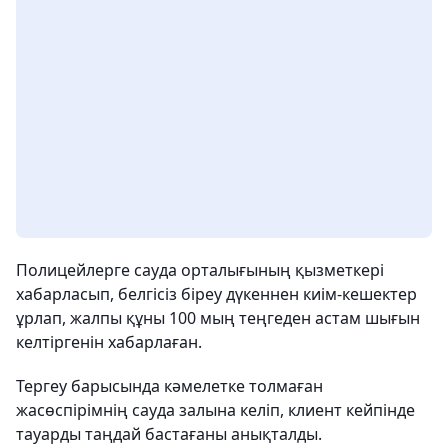
Полицейлерге сауда орталығының қызметкері
хабарласып, белгісіз біреу дүкеннен киім-кешектер
ұрлап, жалпы құны 100 мың теңгеден астам шығын
келтіргенін хабарлаған.
Тергеу барысында кәмелетке толмаған
жасөспірімнің сауда залына келіп, клиент кейпінде
тауарды таңдай бастағаны анықталды.