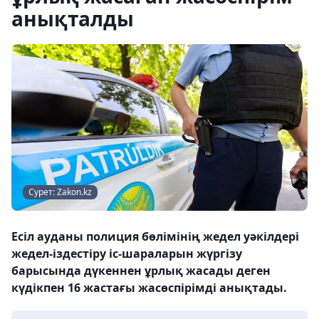
анықталды
Сурет: Zakon.kz
Есіл ауданы полиция бөлімінің жедел уәкілдері
жедел-іздестіру іс-шараларын жүргізу
барысында дүкеннен ұрлық жасады деген
күдікпен 16 жастағы жасөспірімді анықтады.