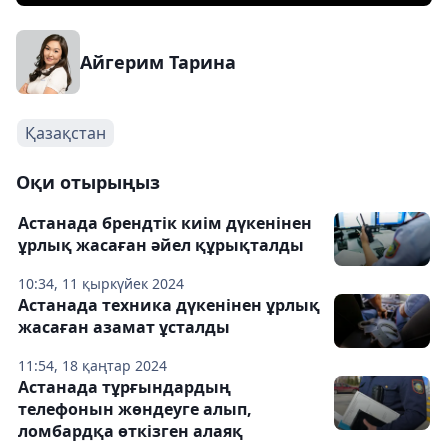
Айгерим Тарина
Қазақстан
Оқи отырыңыз
Астанада брендтік киім дүкенінен
ұрлық жасаған әйел құрықталды
10:34, 11 қыркүйек 2024
Астанада техника дүкенінен ұрлық
жасаған азамат ұсталды
11:54, 18 қаңтар 2024
Астанада тұрғындардың
телефонын жөндеуге алып,
ломбардқа өткізген алаяқ